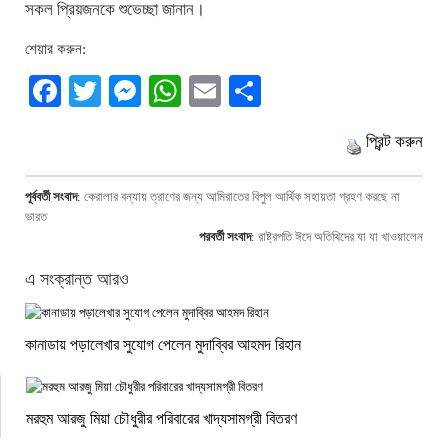
সকল প্রিয়জনকে শুভেচ্ছা জানান।
শেয়ার করুন:
Facebook
Twitter
Messenger
WhatsApp
Email
Share
প্রিন্ট করুন
পূর্ববর্তী সংবাদ
:
কেরালার বন্যায় ত্রাণের জন্য আমিরাতের বিপুল আর্থিক সহায়তা গ্রহণ করছে না
ভারত
পরবর্তী সংবাদ
:
রাষ্ট্রপতি ঈদে অতিথিদের যা যা খাওয়ালেন
এ সংক্রান্ত আরও
কানাডায় পড়ালেখার সুযোগ পেলেন মুদাব্বির আহমদ রিহান
মরহুম আরজু মিয়া চৌধুরীর পরিবারের খাদ্যসামগ্রী বিতরণ