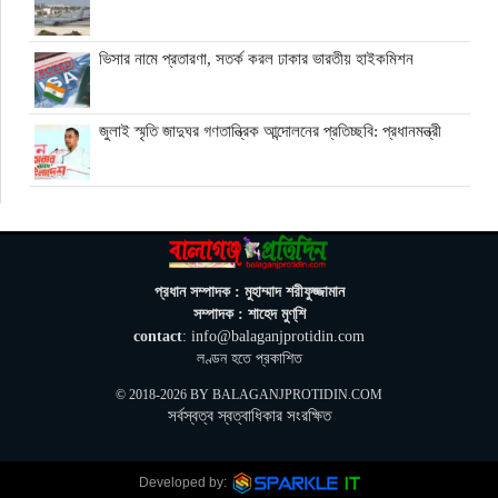
ভিসার নামে প্রতারণা, সতর্ক করল ঢাকার ভারতীয় হাইকমিশন
জুলাই স্মৃতি জাদুঘর গণতান্ত্রিক আন্দোলনের প্রতিচ্ছবি: প্রধানমন্ত্রী
ঘনিষ্ঠদের আপত্তিতে চাপে ট্রাম্প, ইরান যুদ্ধ ও মধ্যবর্তী নির্বাচন সামনে
বড় পরীক্ষা
মিথ্যা ও বানোয়াট সংবাদ সম্মেলনের প্রতিবাদে সিলেট প্রেস ক্লাবে
প্রধান সম্পাদক : মুহাম্মাদ শরীফুজ্জামান
কনর মিয়ার পাল্টা সংবাদ সম্মেলন
সম্পাদক : শাহেদ মুণ্‌শি
contact
: info@balaganjprotidin.com
অতিরিক্ত বিদ্যুৎ বিল নিয়ে অপপ্রচারের অভিযোগ, ব্যবস্থা নেওয়ার
লণ্ডন হতে প্রকাশিত
হুঁশিয়ারি বিদ্যুৎ বিভাগের
© 2018-2026 BY
BALAGANJPROTIDIN.COM
সর্বস্বত্ব স্বত্বাধিকার সংরক্ষিত
ওমানে মিলবে ১৪ দিনের ফ্রি পর্যটন ভিসা
Next »
Developed by: