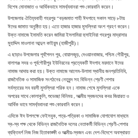
বিশেষ মোনাজাত ও আর্থিকভাবে সামর্থ্যবানরা পশু কোরবানি করেন।
উপজেলার ঐতিহ্যবাহী গহরপুর “বড়জমাত শাহী ঈদগাহে সকাল সাড়ে ৮টায়
ঈদের জামাত অনুষ্ঠিত হয়। এতে হাজার হাজার মুসল্লিরা অংশ গ্রহণ করেন।
উক্ত নামাজে ইমামতি করেন জামিয়া ইসলামিয়া হুসাইনিয়া গহরপুর মাদ্রাসার
মুহাদ্দিস মাওলানা আব্দুল কাইয়ুম (হাজীপুরী)।
এ ছাড়াও উপজেলার পূর্বপৈলন পুর, বোয়ালজুড়, দেওয়ানবাজার, পশ্চিম গৌরীপুর,
বালাগঞ্জ সদর ও পূর্বগৌরীপুর ইউনিয়নের প্রত্যেকটি ঈদগাহ ময়দানে ঈদের
নামাজ আদায় করা হয়। উক্ত নামাজে আলেম-উলামা স্থানীয় জনপ্রতিনিধি,
রাজনৈতিক ও সামাজিক সংগঠনের নেতৃবৃন্দ সহ বিভিন্ন শ্রেণী পেশার
সর্বস্তরের সব বয়সী মুসল্লিরা শরিক হন। নামাজ শেষে মুসল্লিরা একে
অপরের সাথে কোলাকুলি, শুভেচ্ছা বিনিময় , আত্মীয় স্বজনদের কবর জিয়ারত ও
আর্থিক ভাবে সামর্থ্যবানরা পশু কোরবানি করেন।
এদিকে ঈদ উপলক্ষে ফেইসবুক, পত্র-পত্রিকা ও সামাজিক যোগাযোগ মাধ্যমে
স্ব-স্ব পক্ষ থেকে বিভিন্ন রাজনৈতিক দলের নেতাকর্মী বিভিন্ন শ্রেণী-পেশার
ব্যক্তিবর্গ নিজ নিজ হিতাকাঙ্ক্ষী ও আত্মীয়-স্বজন এবং দেশ-বিদেশে অবস্থারত