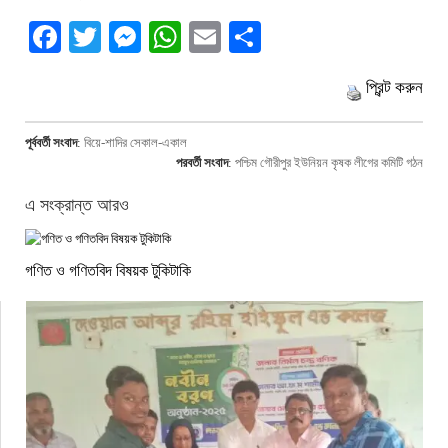
Facebook
Twitter
Messenger
WhatsApp
Email
Share
প্রিন্ট করুন
পূর্ববর্তী সংবাদ
:
বিয়ে-শাদির সেকাল-একাল
পরবর্তী সংবাদ
:
পশ্চিম গৌরীপুর ইউনিয়ন কৃষক লীগের কমিটি গঠন
এ সংক্রান্ত আরও
গণিত ও গণিতবিদ বিষয়ক টুকিটাকি