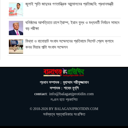
জুলাই স্মৃতি জাদুঘর গণতান্ত্রিক আন্দোলনের প্রতিচ্ছবি: প্রধানমন্ত্রী
ঘনিষ্ঠদের আপত্তিতে চাপে ট্রাম্প, ইরান যুদ্ধ ও মধ্যবর্তী নির্বাচন সামনে
বড় পরীক্ষা
মিথ্যা ও বানোয়াট সংবাদ সম্মেলনের প্রতিবাদে সিলেট প্রেস ক্লাবে
কনর মিয়ার পাল্টা সংবাদ সম্মেলন
অতিরিক্ত বিদ্যুৎ বিল নিয়ে অপপ্রচারের অভিযোগ, ব্যবস্থা নেওয়ার
হুঁশিয়ারি বিদ্যুৎ বিভাগের
ওমানে মিলবে ১৪ দিনের ফ্রি পর্যটন ভিসা
প্রধান সম্পাদক : মুহাম্মাদ শরীফুজ্জামান
সম্পাদক : শাহেদ মুণ্‌শি
contact
: info@balaganjprotidin.com
ইরানে নতুন হামলা স্থগিত ট্রাম্পের, দ্রুত চুক্তির ইঙ্গিত
লণ্ডন হতে প্রকাশিত
© 2018-2026 BY
BALAGANJPROTIDIN.COM
সর্বস্বত্ব স্বত্বাধিকার সংরক্ষিত
বালাগঞ্জে শিশু-কিশোরদের মসজিদমুখী করতে ব্যতিক্রমী উদ্যোগ, ৩৩
জনকে পুরস্কার প্রদান