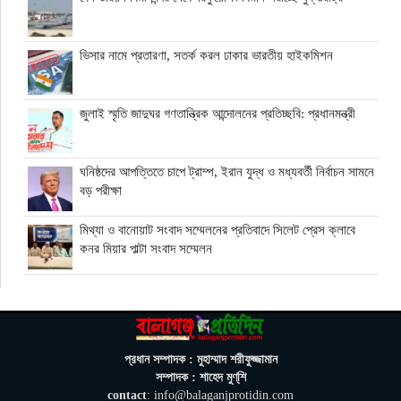
ভিসার নামে প্রতারণা, সতর্ক করল ঢাকার ভারতীয় হাইকমিশন
জুলাই স্মৃতি জাদুঘর গণতান্ত্রিক আন্দোলনের প্রতিচ্ছবি: প্রধানমন্ত্রী
ঘনিষ্ঠদের আপত্তিতে চাপে ট্রাম্প, ইরান যুদ্ধ ও মধ্যবর্তী নির্বাচন সামনে
বড় পরীক্ষা
মিথ্যা ও বানোয়াট সংবাদ সম্মেলনের প্রতিবাদে সিলেট প্রেস ক্লাবে
কনর মিয়ার পাল্টা সংবাদ সম্মেলন
অতিরিক্ত বিদ্যুৎ বিল নিয়ে অপপ্রচারের অভিযোগ, ব্যবস্থা নেওয়ার
হুঁশিয়ারি বিদ্যুৎ বিভাগের
ওমানে মিলবে ১৪ দিনের ফ্রি পর্যটন ভিসা
প্রধান সম্পাদক : মুহাম্মাদ শরীফুজ্জামান
সম্পাদক : শাহেদ মুণ্‌শি
contact
: info@balaganjprotidin.com