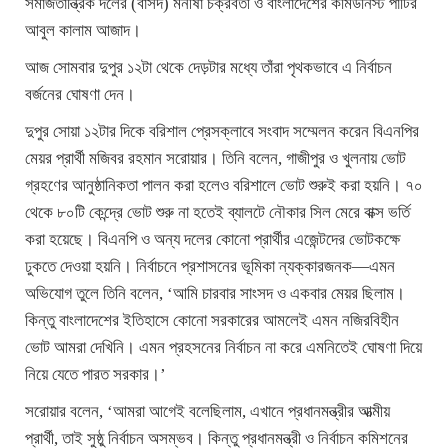
সমাজতান্ত্রিক দলের (বাসদ) মনীষা চক্রবর্তী ও বাংলাদেশের কমিউনিস্ট পার্টির
আবুল কালাম আজাদ।
আজ সোমবার দুপুর ১২টা থেকে দেড়টার মধ্যে তাঁরা পৃথকভাবে এ নির্বাচন
বর্জনের ঘোষণা দেন।
দুপুর সোয়া ১২টার দিকে বরিশাল প্রেসক্লাবে সংবাদ সম্মেলন করেন বিএনপির
মেয়র প্রার্থী মজিবর রহমান সরোয়ার। তিনি বলেন, গাজীপুর ও খুলনায় ভোট
গ্রহণের আনুষ্ঠানিকতা পালন করা হলেও বরিশালে ভোট শুরুই করা হয়নি। ৭০
থেকে ৮০টি কেন্দ্রে ভোট শুরু না হতেই ব্যালটে নৌকার সিল মেরে বাক্স ভর্তি
করা হয়েছে। বিএনপি ও অন্য দলের কোনো প্রার্থীর এজেন্টদের ভোটকক্ষে
ঢুকতে দেওয়া হয়নি। নির্বাচনে প্রশাসনের ভূমিকা ন্যক্কারজনক—এমন
অভিযোগ তুলে তিনি বলেন, ‘আমি চারবার সাংসদ ও একবার মেয়র ছিলাম।
কিন্তু বাংলাদেশের ইতিহাসে কোনো সরকারের আমলেই এমন নজিরবিহীন
ভোট আমরা দেখিনি। এমন প্রহসনের নির্বাচন না করে এমনিতেই ঘোষণা দিয়ে
নিয়ে যেতে পারত সরকার।’
সরোয়ার বলেন, ‘আমরা আগেই বলেছিলাম, এখানে প্রধানমন্ত্রীর আত্মীয়
প্রার্থী, তাই সুষ্ঠু নির্বাচন অসম্ভব। কিন্তু প্রধানমন্ত্রী ও নির্বাচন কমিশনের