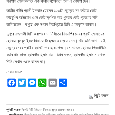
বরিশাল প্রেসক্লাবে এক সংবাদ সম্মেলনে তিনি এ ঘোষণা দেন।
জাতীয় পার্টির প্রার্থী ইকবাল হোসেন ১২৩টি কেন্দ্রের সব কটিতে ভোট
কারচুপির অভিযোগ এনে ভোট স্থগিত করে পুনরায় ভোট গ্রহণের দাবি
জানিয়েছেন। দুপুরে এক সংবাদ বিজ্ঞপ্তিতে তিনি এ আহ্বান জানান।
দুপুরে রাজশাহী সিটি করপোরেশন নির্বাচনে বিএনপির মেয়র প্রার্থী মোসাদ্দেক
হোসেন বুলবুল ইসলামিয়া ভোটকেন্দ্রে অবস্থান নেন। তাঁর অভিযোগ—ওই
কেন্দ্রে মেয়র প্রার্থীর ব্যালট শেষ হয়ে গেছে। মোসাদ্দেক হোসেন প্রিসাইডিং
কর্মকর্তার কাছে ব্যালটের হিসাব চান। তিনি বলেন, ব্যালটের হিসাব না পেলে
তিনি সেখান থেকে যাবেন না।
শেয়ার করুন:
Facebook
Twitter
Messenger
WhatsApp
Email
Share
প্রিন্ট করুন
পূর্ববর্তী সংবাদ
:
সিলেট সিটি নির্বাচন : নিজের কেন্দ্রে হারলেন কামরান
পরবর্তী সংবাদ
:
সিলেটে জাল ভোটের অভিযোগ, আরিফুল হক চৌধুরীর ভোট বাতিলের লিখিত আবেদন