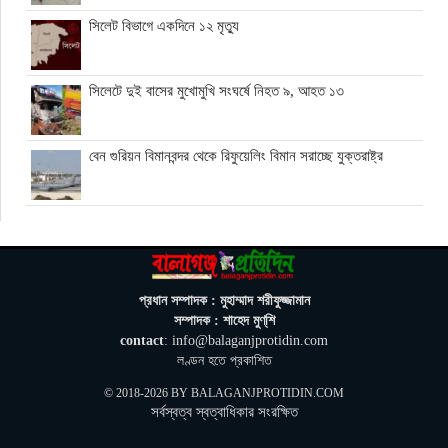
সিলেট বিভাগে একদিনে ১২ মৃত্যু
সিলেটে দুই বাসের মুখোমুখি সংঘর্ষে নিহত ৯, আহত ১৩
বেন গুরিয়ন বিমানবন্দর থেকে রিফুয়েলিং বিমান সরাচ্ছে যুক্তরাষ্ট্র
ভিসার নামে প্রতারণা, সতর্ক করল ঢাকার ভারতীয় হাইকমিশন
জুলাই স্মৃতি জাদুঘর গণতান্ত্রিক আন্দোলনের প্রতিচ্ছবি: প্রধানমন্ত্রী
প্রধান সম্পাদক : মুহাম্মাদ শরীফুজ্জামান
সম্পাদক : শাহেদ মুণ্‌শি
contact
: info@balaganjprotidin.com
ঘনিষ্ঠদের আপত্তিতে চাপে ট্রাম্প, ইরান যুদ্ধ ও মধ্যবর্তী নির্বাচন সামনে
লণ্ডন হতে প্রকাশিত
বড় পরীক্ষা
© 2018-2026 BY
BALAGANJPROTIDIN.COM
সর্বস্বত্ব স্বত্বাধিকার সংরক্ষিত
মিথ্যা ও বানোয়াট সংবাদ সম্মেলনের প্রতিবাদে সিলেট প্রেস ক্লাবে
কনর মিয়ার পাল্টা সংবাদ সম্মেলন