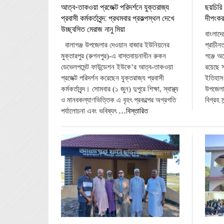
ছয়চিরি 
আত্ব-তাকওয়া প্রজেক্ট পরিদর্শনে যুক্তরাজ্য
দীপংকর
প্রবাসী কর্মকর্তাবৃন্দ: প্রথমবার প্রকল্পস্থল দেখে
উচ্ছ্বসিত মেরাজ নানু মিয়া
বাংলাদে
প্রাচীনত
বালাগঞ্জ উপজেলার দেওয়ান বাজার ইউনিয়নের
গঞ্জে অ
মুক্তারপুর (রুগনপুর)-এ বাস্তবায়নাধীন রুকন
রয়েছে 
ডেভেলপমেন্ট ফাউন্ডেশন ইউকে’র আত্ব-তাকওয়া
ইতিহাস
প্রজেক্ট পরিদর্শন করেছেন যুক্তরাজ্য প্রবাসী
উপজেলা
কর্মকর্তাবৃন্দ। সোমবার (১ জুন) দুপুরে শিক্ষা, স্বাস্থ্য
বিগ্রহ 
ও মানবকল্যাণভিত্তিক এ বৃহৎ প্রকল্পের অগ্রগতি
পর্যালোচনা এবং ভবিষ্যৎ
…বিস্তারিত