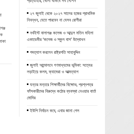
প্রত্যাহার, খোলা থাকবে সব স্টেশন
২৭ জুলাই থেকে ২০২৭ সালের হজের প্রাথমিক
া
নিবন্ধন, যেতে পারবেন না যেসব রোগীরা
গঞ্জ
নর্থইস্ট বালাগঞ্জ কলেজ ও আব্দুল মতিন মহিলা
এক
একাডেমীর ‘কলেজ ও স্কুল বাস’ উদ্বোধন
লাকা
পদত্যাগ করলেন রাষ্ট্রপতি সাহাবুদ্দিন
জুলাই আন্দোলনে গণমাধ্যমের ভূমিকা: সত্যের
লড়াইয়ে কলম, ক্যামেরা ও আত্মত্যাগ
যন্তর মন্তরে শিক্ষার্থীদের বিক্ষোভ, প্রশ্নপত্র
ফাঁসকারীদের বিরুদ্ধে কঠোর ব্যবস্থা নেওয়ার বার্তা
মোদির
ইউপি নির্বাচন কবে, এবার জানা গেল