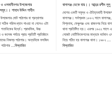
্জ ও ওসমানীনগর উপজেলার
বালাগঞ্জ ডেকে যায়।। আব্দুর রশীদ লুলু
রসমূহ।। শাহাব উদ্দিন শাহীন
দেশের একটি সমৃদ্ধ ও ঐতিহ্যবাহী উপজেল
জ উপজেলার মোট পাঠাগার বা গ্রন্থাগার
বালাগঞ্জ। সর্বপ্রথম ১৮৮২ সালে বালাগঞ্জ,
া সঠিক পরিসংখ্যান পাওয়া না গেলেও এটা
বিশ্বনাথ, ফেঞ্চুগঞ্জ এবং রাজনগর নিয়ে বালা
 শতাধিকের উর্ধ্বে। প্রাথমিক, উচ্চ
থানা প্রতিষ্টিত হয়। এরপর ১৯২২ সালে 
য় ও কলেজ পর্যায়ে প্রায় প্রতিটি প্রতিষ্ঠানে
গেজেট নোটিফিকেশনের মাধ্যমে বর্তমান এ
তাদের নিজস্ব পাঠাগার। অন্যদিকে মসজিদ
নিয়ে গঠিত হয় বালাগঞ্জ থানা। ১৯৮২
…
ক পাঠাগার
…বিস্তারিত
বিস্তারিত