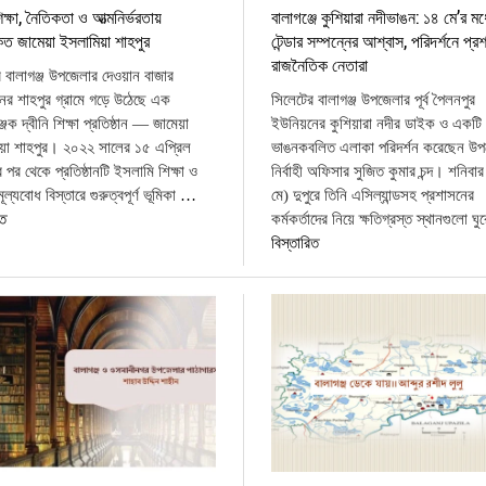
শিক্ষা, নৈতিকতা ও আত্মনির্ভরতায়
বালাগঞ্জে কুশিয়ারা নদীভাঙন: ১৪ মে’র মধ
 জামেয়া ইসলামিয়া শাহপুর
টেন্ডার সম্পন্নের আশ্বাস, পরিদর্শনে প্
রাজনৈতিক নেতারা
 বালাগঞ্জ উপজেলার দেওয়ান বাজার
ের শাহপুর গ্রামে গড়ে উঠেছে এক
সিলেটের বালাগঞ্জ উপজেলার পূর্ব পৈলনপুর
্জক দ্বীনি শিক্ষা প্রতিষ্ঠান — জামেয়া
ইউনিয়নের কুশিয়ারা নদীর ডাইক ও একটি 
য়া শাহপুর। ২০২২ সালের ১৫ এপ্রিল
ভাঙনকবলিত এলাকা পরিদর্শন করেছেন উপ
ার পর থেকে প্রতিষ্ঠানটি ইসলামি শিক্ষা ও
নির্বাহী অফিসার সুজিত কুমার চন্দ। শনিবা
ূল্যবোধ বিস্তারে গুরুত্বপূর্ণ ভূমিকা
…
মে) দুপুরে তিনি এসিল্যান্ডসহ প্রশাসনের
িত
কর্মকর্তাদের নিয়ে ক্ষতিগ্রস্ত স্থানগুলো ঘু
বিস্তারিত