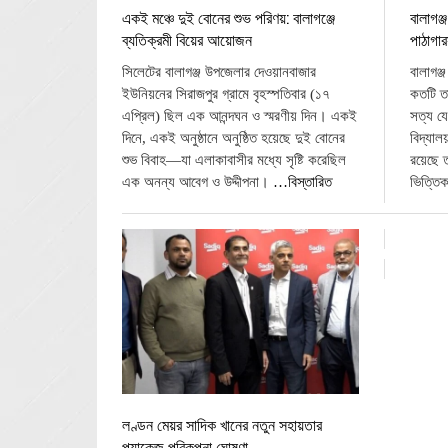
বালাগঞ
একই মঞ্চে দুই বোনের শুভ পরিণয়: বালাগঞ্জে
পাঠাগা
ব্যতিক্রমী বিয়ের আয়োজন
বালাগঞ্
সিলেটের বালাগঞ্জ উপজেলার দেওয়ানবাজার
কতটি ত
ইউনিয়নের সিরাজপুর গ্রামে বৃহস্পতিবার (১৭
সত্য যে
এপ্রিল) ছিল এক আনন্দঘন ও স্মরণীয় দিন। একই
বিদ্যাল
দিনে, একই অনুষ্ঠানে অনুষ্ঠিত হয়েছে দুই বোনের
রয়েছে 
শুভ বিবাহ—যা এলাকাবাসীর মধ্যে সৃষ্টি করেছিল
ভিত্তি
এক অনন্য আবেগ ও উদ্দীপনা।
…বিস্তারিত
লণ্ডন মেয়র সাদিক খানের নতুন সহায়তার
প্যাকেজ পরিকল্পনা ঘোষণা