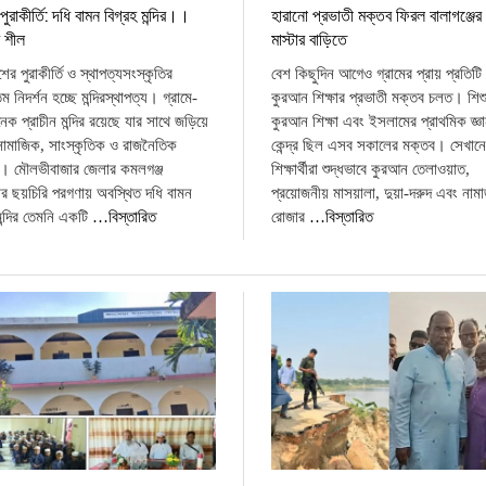
পুরাকীর্তি: দধি বামন বিগ্রহ মন্দির।।
হারানো প্রভাতী মক্তব ফিরল বালাগঞ্জের 
 শীল
মাস্টার বাড়িতে
শের পুরাকীর্তি ও স্থাপত্যসংস্কৃতির
বেশ কিছুদিন আগেও গ্রামের প্রায় প্রতিট
ম নিদর্শন হচ্ছে মন্দিরস্থাপত্য। গ্রামে-
কুরআন শিক্ষার প্রভাতী মক্তব চলত। শিশ
নেক প্রাচীন মন্দির রয়েছে যার সাথে জড়িয়ে
কুরআন শিক্ষা এবং ইসলামের প্রাথমিক জ্ঞান
সামাজিক, সাংস্কৃতিক ও রাজনৈতিক
কেন্দ্র ছিল এসব সকালের মক্তব। সেখানে
। মৌলভীবাজার জেলার কমলগঞ্জ
শিক্ষার্থীরা শুদ্ধভাবে কুরআন তেলাওয়াত,
র ছয়চিরি পরগণায় অবস্থিত দধি বামন
প্রয়োজনীয় মাসয়ালা, দুয়া-দরুদ এবং নাম
মন্দির তেমনি একটি
…বিস্তারিত
রোজার
…বিস্তারিত