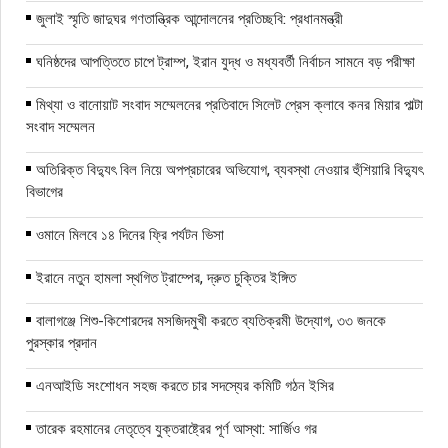
জুলাই স্মৃতি জাদুঘর গণতান্ত্রিক আন্দোলনের প্রতিচ্ছবি: প্রধানমন্ত্রী
ঘনিষ্ঠদের আপত্তিতে চাপে ট্রাম্প, ইরান যুদ্ধ ও মধ্যবর্তী নির্বাচন সামনে বড় পরীক্ষা
মিথ্যা ও বানোয়াট সংবাদ সম্মেলনের প্রতিবাদে সিলেট প্রেস ক্লাবে কনর মিয়ার পাল্টা
সংবাদ সম্মেলন
অতিরিক্ত বিদ্যুৎ বিল নিয়ে অপপ্রচারের অভিযোগ, ব্যবস্থা নেওয়ার হুঁশিয়ারি বিদ্যুৎ
বিভাগের
ওমানে মিলবে ১৪ দিনের ফ্রি পর্যটন ভিসা
ইরানে নতুন হামলা স্থগিত ট্রাম্পের, দ্রুত চুক্তির ইঙ্গিত
বালাগঞ্জে শিশু-কিশোরদের মসজিদমুখী করতে ব্যতিক্রমী উদ্যোগ, ৩৩ জনকে
পুরস্কার প্রদান
এনআইডি সংশোধন সহজ করতে চার সদস্যের কমিটি গঠন ইসির
তারেক রহমানের নেতৃত্বে যুক্তরাষ্ট্রের পূর্ণ আস্থা: সার্জিও গর