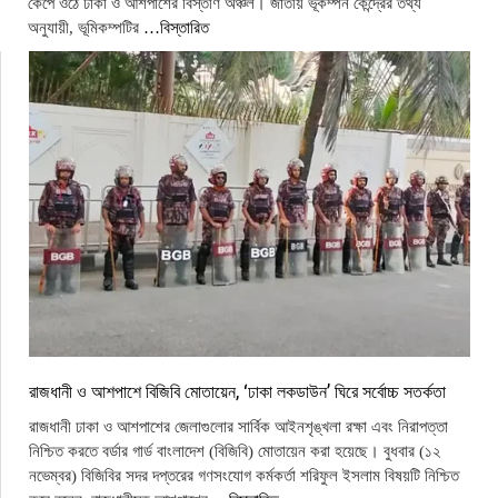
কেঁপে ওঠে ঢাকা ও আশপাশের বিস্তীর্ণ অঞ্চল। জাতীয় ভূকম্পন কেন্দ্রের তথ্য
অনুযায়ী, ভূমিকম্পটির
…বিস্তারিত
রাজধানী ও আশপাশে বিজিবি মোতায়েন, ‘ঢাকা লকডাউন’ ঘিরে সর্বোচ্চ সতর্কতা
রাজধানী ঢাকা ও আশপাশের জেলাগুলোর সার্বিক আইনশৃঙ্খলা রক্ষা এবং নিরাপত্তা
নিশ্চিত করতে বর্ডার গার্ড বাংলাদেশ (বিজিবি) মোতায়েন করা হয়েছে। বুধবার (১২
নভেম্বর) বিজিবির সদর দপ্তরের গণসংযোগ কর্মকর্তা শরিফুল ইসলাম বিষয়টি নিশ্চিত