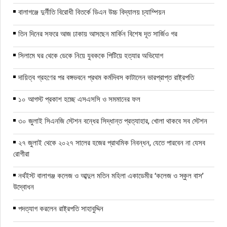
বালাগঞ্জে দুর্নীতি বিরোধী বিতর্কে ডিএন উচ্চ বিদ্যালয় চ্যাম্পিয়ন
তিন দিনের সফরে আজ ঢাকায় আসছেন মার্কিন বিশেষ দূত সার্জিও গর
সিলামে ঘর থেকে ডেকে নিয়ে যুবককে পিটিয়ে হত্যার অভিযোগ
দায়িত্ব গ্রহণের পর বঙ্গভবনে প্রথম কর্মদিবস কাটালেন ভারপ্রাপ্ত রাষ্ট্রপতি
১০ আগস্ট প্রকাশ হচ্ছে এসএসসি ও সমমানের ফল
৩০ জুলাই সিএনজি স্টেশন বন্ধের সিদ্ধান্ত প্রত্যাহার, খোলা থাকবে সব স্টেশন
২৭ জুলাই থেকে ২০২৭ সালের হজের প্রাথমিক নিবন্ধন, যেতে পারবেন না যেসব
রোগীরা
নর্থইস্ট বালাগঞ্জ কলেজ ও আব্দুল মতিন মহিলা একাডেমীর ‘কলেজ ও স্কুল বাস’
উদ্বোধন
পদত্যাগ করলেন রাষ্ট্রপতি সাহাবুদ্দিন