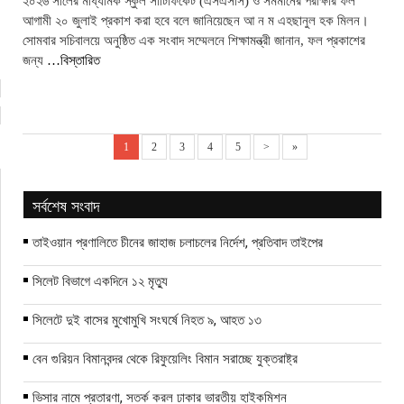
২০২৬ সালের মাধ্যমিক স্কুল সার্টিফিকেট (এসএসসি) ও সমমানের পরীক্ষার ফল
আগামী ২০ জুলাই প্রকাশ করা হবে বলে জানিয়েছেন আ ন ম এহছানুল হক মিলন।
সোমবার সচিবালয়ে অনুষ্ঠিত এক সংবাদ সম্মেলনে শিক্ষামন্ত্রী জানান, ফল প্রকাশের
জন্য
…বিস্তারিত
1
2
3
4
5
>
»
সর্বশেষ সংবাদ
তাইওয়ান প্রণালিতে চীনের জাহাজ চলাচলের নির্দেশ, প্রতিবাদ তাইপের
সিলেট বিভাগে একদিনে ১২ মৃত্যু
সিলেটে দুই বাসের মুখোমুখি সংঘর্ষে নিহত ৯, আহত ১৩
বেন গুরিয়ন বিমানবন্দর থেকে রিফুয়েলিং বিমান সরাচ্ছে যুক্তরাষ্ট্র
ভিসার নামে প্রতারণা, সতর্ক করল ঢাকার ভারতীয় হাইকমিশন