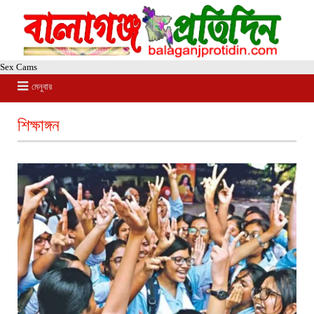
Sex Cams
মেনুবার
শিক্ষাঙ্গন