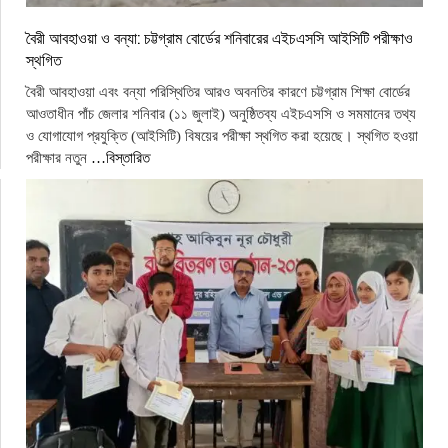
বৈরী আবহাওয়া ও বন্যা: চট্টগ্রাম বোর্ডের শনিবারের এইচএসসি আইসিটি পরীক্ষাও
স্থগিত
বৈরী আবহাওয়া এবং বন্যা পরিস্থিতির আরও অবনতির কারণে চট্টগ্রাম শিক্ষা বোর্ডের
আওতাধীন পাঁচ জেলার শনিবার (১১ জুলাই) অনুষ্ঠিতব্য এইচএসসি ও সমমানের তথ্য
ও যোগাযোগ প্রযুক্তি (আইসিটি) বিষয়ের পরীক্ষা স্থগিত করা হয়েছে। স্থগিত হওয়া
পরীক্ষার নতুন
…বিস্তারিত