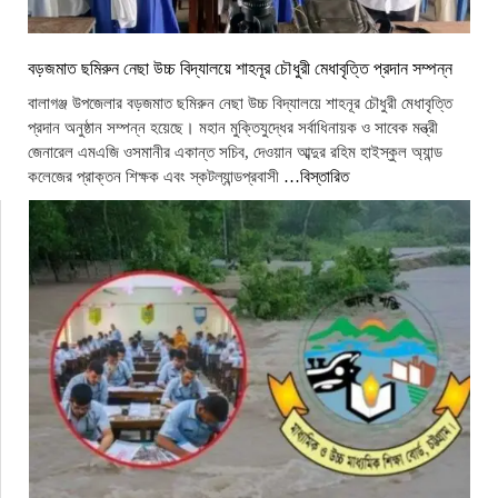
বড়জমাত ছমিরুন নেছা উচ্চ বিদ্যালয়ে শাহনূর চৌধুরী মেধাবৃত্তি প্রদান সম্পন্ন
বালাগঞ্জ উপজেলার বড়জমাত ছমিরুন নেছা উচ্চ বিদ্যালয়ে শাহনূর চৌধুরী মেধাবৃত্তি
প্রদান অনুষ্ঠান সম্পন্ন হয়েছে। মহান মুক্তিযুদ্ধের সর্বাধিনায়ক ও সাবেক মন্ত্রী
জেনারেল এমএজি ওসমানীর একান্ত সচিব, দেওয়ান আব্দুর রহিম হাইস্কুল অ্যান্ড
কলেজের প্রাক্তন শিক্ষক এবং স্কটল্যান্ডপ্রবাসী
…বিস্তারিত