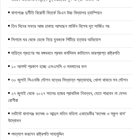
বালাগঞ্জে দুর্নীতি বিরোধী বিতর্কে ডিএন উচ্চ বিদ্যালয় চ্যাম্পিয়ন
তিন দিনের সফরে আজ ঢাকায় আসছেন মার্কিন বিশেষ দূত সার্জিও গর
সিলামে ঘর থেকে ডেকে নিয়ে যুবককে পিটিয়ে হত্যার অভিযোগ
দায়িত্ব গ্রহণের পর বঙ্গভবনে প্রথম কর্মদিবস কাটালেন ভারপ্রাপ্ত রাষ্ট্রপতি
১০ আগস্ট প্রকাশ হচ্ছে এসএসসি ও সমমানের ফল
৩০ জুলাই সিএনজি স্টেশন বন্ধের সিদ্ধান্ত প্রত্যাহার, খোলা থাকবে সব স্টেশন
২৭ জুলাই থেকে ২০২৭ সালের হজের প্রাথমিক নিবন্ধন, যেতে পারবেন না যেসব
রোগীরা
নর্থইস্ট বালাগঞ্জ কলেজ ও আব্দুল মতিন মহিলা একাডেমীর ‘কলেজ ও স্কুল বাস’
উদ্বোধন
পদত্যাগ করলেন রাষ্ট্রপতি সাহাবুদ্দিন