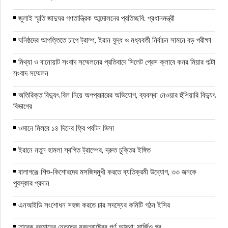
জুলাই স্মৃতি জাদুঘর গণতান্ত্রিক আন্দোলনের প্রতিচ্ছবি: প্রধানমন্ত্রী
ঘনিষ্ঠদের আপত্তিতে চাপে ট্রাম্প, ইরান যুদ্ধ ও মধ্যবর্তী নির্বাচন সামনে বড় পরীক্ষা
মিথ্যা ও বানোয়াট সংবাদ সম্মেলনের প্রতিবাদে সিলেট প্রেস ক্লাবে কনর মিয়ার পাল্টা
সংবাদ সম্মেলন
অতিরিক্ত বিদ্যুৎ বিল নিয়ে অপপ্রচারের অভিযোগ, ব্যবস্থা নেওয়ার হুঁশিয়ারি বিদ্যুৎ
বিভাগের
ওমানে মিলবে ১৪ দিনের ফ্রি পর্যটন ভিসা
ইরানে নতুন হামলা স্থগিত ট্রাম্পের, দ্রুত চুক্তির ইঙ্গিত
বালাগঞ্জে শিশু-কিশোরদের মসজিদমুখী করতে ব্যতিক্রমী উদ্যোগ, ৩৩ জনকে
পুরস্কার প্রদান
এনআইডি সংশোধন সহজ করতে চার সদস্যের কমিটি গঠন ইসির
তারেক রহমানের নেতৃত্বে যুক্তরাষ্ট্রের পূর্ণ আস্থা: সার্জিও গর