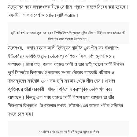
উত্তোলন করে জবরদখলকারীকে সেখানে প্রবেশ করতে নিষেধ করা হয়েছে।
বিষয়টি এলাকায় বেশ আলোড়ন সৃষ্টি করেছে।
ভূমি কর্মকর্তা ফাতেমা-তুজ-জোহরার উপস্থিতিতে উদ্ধাকৃত ভূমির সীমানা চিহ্নিত করে বর্তমান চৌ-
সীমানায় লাল পতাকা উত্তোলন।
উল্লেখ্য, জনাব রহমত আলী হিউম্যান রাইটস এন্ড পীস ফর বাংলাদেশ
ইউকে’র সভাপতি ও লন্ডন থেকে প্রকাশিত মাসিক দর্পণ ম্যাগাজিনের
সম্পাদক। জানা যায়, জনাব রহমত আলী ও তার ভাই আব্দুল আলী দীর্ঘদিন
পূর্বে সিলেটের বিশ্বনাথ উপজেলার দশঘর মৌজার কয়েকটি খতিয়ান ও
দাগনম্বরের সর্বমোট ২৮ শতক ভূমি সরকার থেকে লীজ নেন। এরপর
প্রতিবছর তাঁরা সরকারী খাজনা পরিশোধ করণপূর্বক ভোগদখল করে
আসছেন। কিন্তু এক সময় রহমত আলী বিদেশ চলে আসলে তা তাঁর
নিজগ্রাম বিশ্বনাথ উপজেলার দশঘর নোঁয়াগাও এর জনৈক শরীফ উদ্দিনের
দখলে চলে যায়।
সাংবাদিক মোঃ রহমত আলী (লীজকৃত ভূমির মালিক)