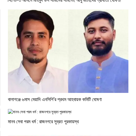
বালাগঞ্জে ৬মাস মেয়াদি এনসিপি’র প্রথম আহবায়ক কমিটি ঘোষণা
মানব সেবা পরম ধর্ম : রাজনগরে সুব্রত পুরকায়স্থ