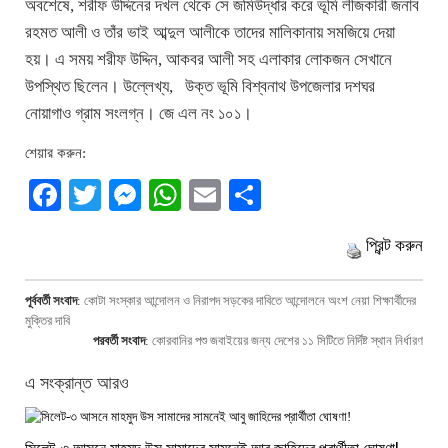
অবশেষে, শরীফ উদ্দিনের দখল থেকে সে জমিউদ্ধার করে ভূমি লীজকারী জনাব
রহমত আলী ও তাঁর ভাই আব্দুল আলীকে তাদের মালিকানায় সমজিয়ে দেয়া
হয়। এ সময় শরীফ উদ্দিন, আকবর আলী সহ এলাকার লোকজন সেখানে
উপস্থিত ছিলেন। উল্লেখ্য, উক্ত ভূমি বিশ্বনাথ উপজেলার দশঘর
নোয়াগাও গ্রাম সংলগ্ন। জে এল নং ১০১।
শেয়ার করুন:
Facebook
Twitter
Messenger
WhatsApp
Email
Share
প্রিন্ট করুন
পূর্ববর্তী সংবাদ
:
কোটা সংস্কার আন্দোলন ও নিরাপদ সড়কের দাবিতে আন্দোলনে অংশ নেয়া শিক্ষার্থীদের
মুক্তির দাবি
পরবর্তী সংবাদ
:
কোরবানির পশু জবাইয়ের জন্য দেশের ১১ সিটিতে নির্দিষ্ট স্থান নির্ধারণ
এ সংক্রান্ত আরও
সিলেট-৩ আসনে মাহমুদ উস সামাদের সামনেই আবু জাহিদের প্রার্থীতা ঘোষণা!