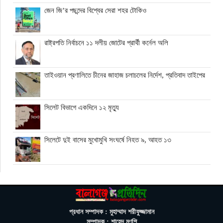
জেন জি’র পছন্দের বিশ্বের সেরা শহর টোকিও
রাষ্ট্রপতি নির্বাচনে ১১ দলীয় জোটের প্রার্থী কর্নেল অলি
তাইওয়ান প্রণালিতে চীনের জাহাজ চলাচলের নির্দেশ, প্রতিবাদ তাইপের
সিলেট বিভাগে একদিনে ১২ মৃত্যু
সিলেটে দুই বাসের মুখোমুখি সংঘর্ষে নিহত ৯, আহত ১৩
বেন গুরিয়ন বিমানবন্দর থেকে রিফুয়েলিং বিমান সরাচ্ছে যুক্তরাষ্ট্র
ভিসার নামে প্রতারণা, সতর্ক করল ঢাকার ভারতীয় হাইকমিশন
প্রধান সম্পাদক : মুহাম্মাদ শরীফুজ্জামান
সম্পাদক : শাহেদ মুণ্‌শি