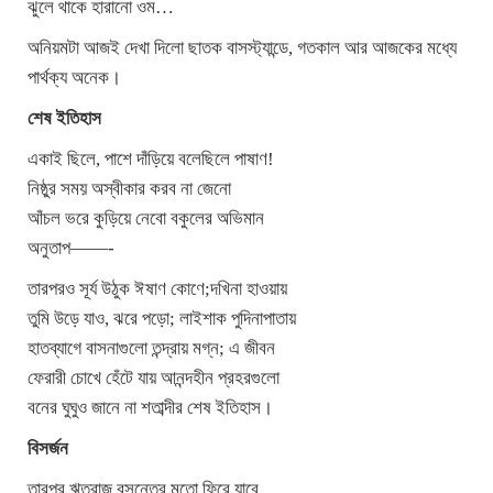
ঝুলে থাকে হারানো ওম…
অনিয়মটা আজই দেখা দিলো ছাতক বাসস্ট্যান্ডে, গতকাল আর আজকের মধ্যে
পার্থক্য অনেক।
শেষ ইতিহাস
একাই ছিলে, পাশে দাঁড়িয়ে বলেছিলে পাষাণ!
নিষ্ঠুর সময় অস্বীকার করব না জেনো
আঁচল ভরে কুড়িয়ে নেবো বকুলের অভিমান
অনুতাপ——-
তারপরও সূর্য উঠুক ঈষাণ কোণে;দখিনা হাওয়ায়
তুমি উড়ে যাও, ঝরে পড়ো; লাইশাক পুদিনাপাতায়
হাতব্যাগে বাসনাগুলো তন্দ্রায় মগ্ন; এ জীবন
ফেরারী চোখে হেঁটে যায় আনন্দহীন প্রহরগুলো
বনের ঘুঘুও জানে না শতাব্দীর শেষ ইতিহাস।
বিসর্জন
তারপর ঋতুরাজ বসন্তের মতো ফিরে যাবে