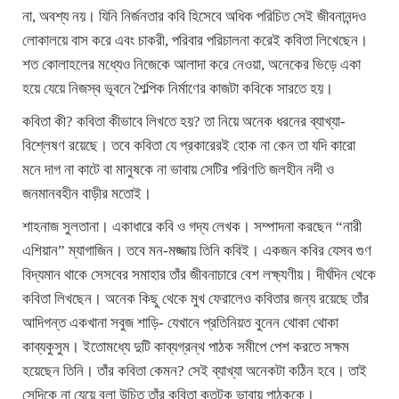
না, অবশ্য নয়। যিনি নির্জনতার কবি হিসেবে অধিক পরিচিত সেই জীবনানন্দও
লোকালয়ে বাস করে এবং চাকরী, পরিবার পরিচালনা করেই কবিতা লিখেছেন।
শত কোলাহলের মধ্যেও নিজেকে আলাদা করে নেওয়া, অনেকের ভিড়ে একা
হয়ে যেয়ে নিজস্ব ভূবনে শৈল্পিক নির্মাণের কাজটা কবিকে সারতে হয়।
কবিতা কী? কবিতা কীভাবে লিখতে হয়? তা নিয়ে অনেক ধরনের ব্যাখ্যা-
বিশ্লেষণ রয়েছে। তবে কবিতা যে প্রকারেরই হোক না কেন তা যদি কারো
মনে দাগ না কাটে বা মানুষকে না ভাবায় সেটির পরিণতি জলহীন নদী ও
জনমানবহীন বাড়ীর মতোই।
শাহনাজ সুলতানা। একাধারে কবি ও গদ্য লেখক। সম্পাদনা করছেন “নারী
এশিয়ান” ম্যাগাজিন। তবে মন-মজ্জায় তিনি কবিই। একজন কবির যেসব গুণ
বিদ্যমান থাকে সেসবের সমাহার তাঁর জীবনাচারে বেশ লক্ষ্যণীয়। দীর্ঘদিন থেকে
কবিতা লিখছেন। অনেক কিছু থেকে মুখ ফেরালেও কবিতার জন্য রয়েছে তাঁর
আদিগন্ত একখানা সবুজ শাড়ি- যেখানে প্রতিনিয়ত বুনেন থোকা থোকা
কাব্যকুসুম। ইতোমধ্যে দুটি কাব্যগ্রন্থ পাঠক সমীপে পেশ করতে সক্ষম
হয়েছেন তিনি। তাঁর কবিতা কেমন? সেই ব্যাখ্যা অনেকটা কঠিন হবে। তাই
সেদিকে না যেয়ে বলা উচিত তাঁর কবিতা কতটুকু ভাবায় পাঠককে।