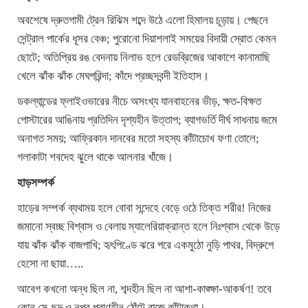
অবশেষে দ্রুতগামী ট্রেন রিঝিম শব্দে উঠে এলো হিমালয় চূড়ায়। পেছনে
সেন্ট্রাল পার্কের ধূসর বেঞ্চ; পুরোনো দিয়াশলাই সময়ের বিদায়ী স্রোত কেমন
ছোটে; অতিপ্রিয় রঙ বেদনায় নিলাভ হলে রেডব্রিজের আকাশে কানামাছি
খেলে ঝাঁক ঝাঁক মেঘপরিন্দা; কাঁদে প্রচ্ছদবন্দী ইতিহাস।
ডকল্যান্ডের ফ্লাইওভারের নীচে অসংখ্য যানবাহনের ভীড়, ক্ষত-বিক্ষত
পোস্টারের আঙিনায় প্রতিদিন দৃশ্যহীন উত্তাপ; ব্যাগভর্তি দীর্ঘ সাধনায় জমে
অনাগত সময়; আফ্রিকান দানবের মতো সহস্য কাঁটাচোখ ফণা তোলে;
গলাকাটা শবদেহ ঝুলে থাকে আলনার খাঁজে।
হাড়সম্পর্ক
হাড়ের সম্পর্ক ব্যথাময় হলে বোবা সন্দেহে বেড়ে ওঠে তিক্ত শরীর! নিজের
জমানো স্বচ্ছ বিশ্বাস ও বেলায় ম্যালেরিয়াক্রান্ত হলে নিঃশ্বাস থেকে উড়ে
যায় ঝাঁক ঝাঁক বাজপাখি; হৃৎপিণ্ডে ঝরে পরে একমুঠো নুড়ি পাথর, বিদ্রুপে
হেসো না ছায়া…..
আবেগ কখনো অন্ধ ছিল না, শব্দহীন ছিল না আশা-কাঙ্ক্ষা-আকর্ষণ! তবে
কোন সে-ছন্দ ও নূপূর প্রাণহীন ঠোঁটে বাজে কাঁটাকথা।