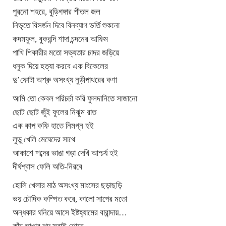
পুরনো শহরে, বুড়িগঙ্গার শীতল জল
নিভৃতে বিসর্জন দিবে বিনব্যাগ ভর্তি শুকনো
কদমফুল, বুকবন্দি শাদা চন্দনের আফিম
পাখি শিকারীর মতো সভ্যতার চাদর জড়িয়ে
ধনুক দিয়ে হত্যা করবে এক বিকেলের
দু’ফোটা অশ্রু অসংখ্য নুড়ীপাথরের কণা
আমি তো কেবল পরিচর্চা করি ফুলদানিতে সাজানো
ছোট ছোট জুঁই ফুলের নিঝুম রাত
এক কাপ কফি হাতে নিমগ্ন হই
লুডু খেলি মেঘেদের সাথে
আকাশে শব্দের ভাঙা গড়া দেখি আশ্চর্য হই
দীর্ঘশ্বাস ফেলি অতি-নিরবে
হোলি খেলার মাঠ অসংখ্য মাংসের ছড়াছড়ি
ভয় চৌদিক কম্পিত করে, কালো সাপের মতো
অন্ধকার ঘনিয়ে আসে ইষ্টহ্যামের বারান্দায়…