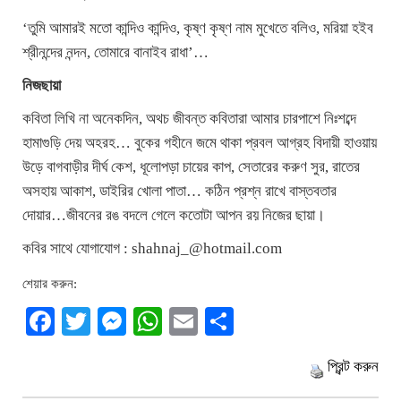
‘তুমি আমারই মতো কান্দিও কান্দিও, কৃষ্ণ কৃষ্ণ নাম মুখেতে বলিও, মরিয়া হইব
শ্রীনন্দের নন্দন, তোমারে বানাইব রাধা’…
নিজছায়া
কবিতা লিখি না অনেকদিন, অথচ জীবন্ত কবিতারা আমার চারপাশে নিঃশব্দে
হামাগুড়ি দেয় অহরহ… বুকের গহীনে জমে থাকা প্রবল আগ্রহ বিদায়ী হাওয়ায়
উড়ে বাগবাড়ীর দীর্ঘ কেশ, ধূলোপড়া চায়ের কাপ, সেতারের করুণ সুর, রাতের
অসহায় আকাশ, ডাইরির খোলা পাতা… কঠিন প্রশ্ন রাখে বাস্তবতার
দোয়ার…জীবনের রঙ বদলে গেলে কতোটা আপন রয় নিজের ছায়া।
কবির সাথে যোগাযোগ : shahnaj_@hotmail.com
শেয়ার করুন:
Facebook
Twitter
Messenger
WhatsApp
Email
Share
প্রিন্ট করুন