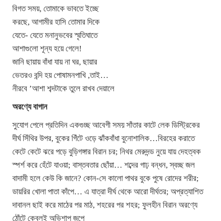
বিগত সময়, তোমাকে ভাবতে ইচ্ছে
করছে, আগামীর হাসি তোমার দিকে
যেতে- যেতে মনানুভবের স্মৃতিঘাতে
আশাগুলো শূন্য হয়ে গেলে!
জানি ছায়ায় বাঁধা যায় না ঘর, ছায়ার
ভেতরও বন্দি হয় পোষামনপাখি ,তাই…
নীরবে ’আশা শব্দটাকে তুলে রাখব দেয়ালে
অরণ্যে বাগান
সুযোগ পেলে প্রতিদিন একগুচ্ছ আবেগী সময় সাঁতার কাটে লেক ডিস্ট্রিকের
দীর্ঘ সিঁথির উপর, বুকের গিঁটে ওড়ে ঝাঁকবাঁধা বুনোশালিক…বিরহের করাতে
কেটে কেটে ঝরে পড়ে বুড়িগঙ্গার বিরান চর; নিথর মেরুদন্ড নুয়ে যায় দেহত্বক
স্পর্শ করে হেঁটে যাওয়া; বাস্তবতার ছোঁয়া… শব্দের গাঢ় বন্ধন, স্বচ্ছ জল
বাদামী হলে কেউ কি জানে? কোন-সে কালো পাথর বুকে পুষে রোদের শরীর;
ডায়রির খোলা পাতা কাঁপে… এ যাত্রা দীর্ঘ থেকে আরো দীর্ঘতর; অপ্রত্যাশিত
দাবানল ছাই করে মাঠের পর মাঠ, শহরের পর শহর; ফুলহীন বিরান অরণ্যে
ঠোঁটে কেবলই অভিশাপ জপে