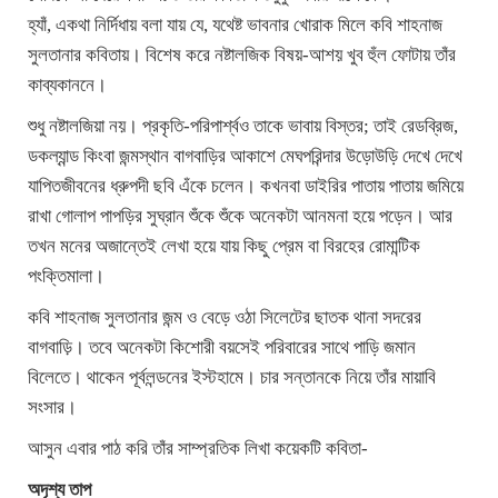
হ্যাঁ, একথা নির্দিধায় বলা যায় যে, যথেষ্ট ভাবনার খোরাক মিলে কবি শাহনাজ
সুলতানার কবিতায়। বিশেষ করে নষ্টালজিক বিষয়-আশয় খুব হুঁল ফোটায় তাঁর
কাব্যকাননে।
শুধু নষ্টালজিয়া নয়। প্রকৃতি-পরিপার্শ্বও তাকে ভাবায় বিস্তর; তাই রেডব্রিজ,
ডকল্যান্ড কিংবা জন্মস্থান বাগবাড়ির আকাশে মেঘপরিন্দার উড়োউড়ি দেখে দেখে
যাপিতজীবনের ধ্রুপদী ছবি এঁকে চলেন। কখনবা ডাইরির পাতায় পাতায় জমিয়ে
রাখা গোলাপ পাপড়ির সুঘ্রান শুঁকে শুঁকে অনেকটা আনমনা হয়ে পড়েন। আর
তখন মনের অজান্তেই লেখা হয়ে যায় কিছু প্রেম বা বিরহের রোমান্টিক
পংক্তিমালা।
কবি শাহনাজ সুলতানার জন্ম ও বেড়ে ওঠা সিলেটের ছাতক থানা সদরের
বাগবাড়ি। তবে অনেকটা কিশোরী বয়সেই পরিবারের সাথে পাড়ি জমান
বিলেতে। থাকেন পূর্বলন্ডনের ইস্টহামে। চার সন্তানকে নিয়ে তাঁর মায়াবি
সংসার।
আসুন এবার পাঠ করি তাঁর সাম্প্রতিক লিখা কয়েকটি কবিতা-
অদৃশ্য তাপ