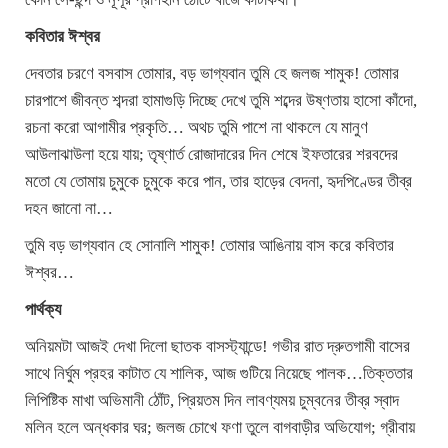
কবিতার ঈশ্বর
দেবতার চরণে বসবাস তোমার, বড় ভাগ্যবান তুমি হে জলজ শামুক! তোমার
চারপাশে জীবন্ত শব্দরা হামাগুড়ি দিচ্ছে দেখে তুমি শব্দের উষ্ণতায় হাসো কাঁদো,
রচনা করো আগামীর প্রকৃতি… অথচ তুমি পাশে না থাকলে যে মানুণ
আউলাঝাউলা হয়ে যায়; তৃষ্ণার্ত রোজাদারের দিন শেষে ইফতারের শরবদের
মতো যে তোমায় চুমুকে চুমুকে করে পান, তার হাড়ের বেদনা, হৃদপিণ্ডের তীব্র
দহন জানো না…
তুমি বড় ভাগ্যবান হে সোনালি শামুক! তোমার আঙিনায় বাস করে কবিতার
ঈশ্বর…
পার্থক্য
অনিয়মটা আজই দেখা দিলো ছাতক বাসস্ট্যান্ডে! গভীর রাত দ্রুতগামী বাসের
সাথে নির্ঘুম প্রহর কাটাত যে শালিক, আজ গুটিয়ে নিয়েছে পালক…তিক্ততার
লিপিষ্টিক মাখা অভিমানী ঠোঁট, প্রিয়তম দিন লাবণ্যময় চুম্বনের তীব্র স্বাদ
মলিন হলে অন্ধকার ঘর; জলজ চোখে ফণা তুলে বাগবাড়ীর অভিযোগ; গ্রীবায়