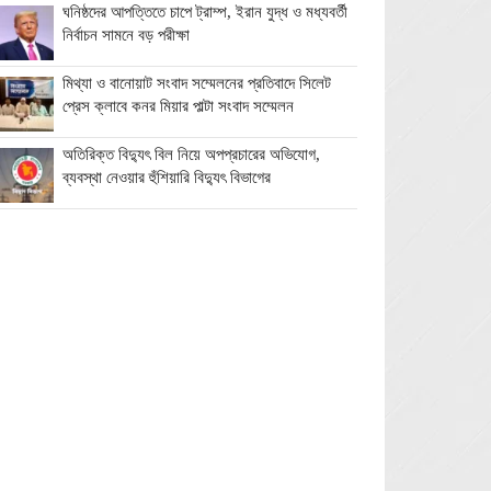
ঘনিষ্ঠদের আপত্তিতে চাপে ট্রাম্প, ইরান যুদ্ধ ও মধ্যবর্তী
নির্বাচন সামনে বড় পরীক্ষা
মিথ্যা ও বানোয়াট সংবাদ সম্মেলনের প্রতিবাদে সিলেট
প্রেস ক্লাবে কনর মিয়ার পাল্টা সংবাদ সম্মেলন
অতিরিক্ত বিদ্যুৎ বিল নিয়ে অপপ্রচারের অভিযোগ,
ব্যবস্থা নেওয়ার হুঁশিয়ারি বিদ্যুৎ বিভাগের
ওমানে মিলবে ১৪ দিনের ফ্রি পর্যটন ভিসা
ইরানে নতুন হামলা স্থগিত ট্রাম্পের, দ্রুত চুক্তির ইঙ্গিত
বালাগঞ্জে শিশু-কিশোরদের মসজিদমুখী করতে ব্যতিক্রমী
উদ্যোগ, ৩৩ জনকে পুরস্কার প্রদান
এনআইডি সংশোধন সহজ করতে চার সদস্যের কমিটি
গঠন ইসির