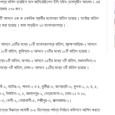
ত্র দাখিল হয়েছিল বলে জানিয়েছিলেন ইসি সচিব হেলালুদ্দীন আহমদ। এর
২ হাজার ২৭৯ জন।
 আসনে এক বা একাধিক প্রার্থীর মনোনয়ন বাতিল হয়েছে। সর্বোচ্চ বাতিল
িল করা হয়েছে। জমা পড়েছিল ২৩ মনোনয়নপত্র।
 আসনে ১৪টির মধ্যে ১০টি মনোনয়নপত্র বাতিল, ব্রাহ্মণবাড়িয়া-২ আসনে
যে ১০টি বাতিল, কুমিল্লা-৩ আসনে ২৭টির মধ্যে ১০টি বাতিল হয়েছে।
ধ্যে ৮টি বাতিল, যশোর-২ আসনে ১৫টির মধ্যে ৭টি বাতিল, ময়মনসিংহ-৩
মধ্যে ৭টি বাতিল, ঢাকা-৮ আসনে ২২টির মধ্যে ৭টি বাতিল হয়েছে।
াঁ-২, নাটোর-৩, পাবনা-২ ও ৪, কুষ্টিয়া-৩, বাগেরহাট-৩, খুলনা-১, ৩, ৪, ৫,
র-২, টাঙ্গাইল-২, ৫, জামালপুর-২, নেত্রকোণা-৩, ঢাকা-১২ ও ১৩,
-৩, ফেনী-২, নোয়াখালী-৫, লক্ষ্মীপুর-৩, কক্সবাজার-১।
্ধান্তের বিরুদ্ধে আগামী ৩-৫ ডিসেম্বর পর্যন্ত নির্বাচন কমিশনে আপিল করতে