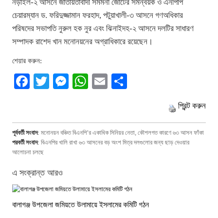
নড়াইল-২ আসনে জাতীয়তাবাদী সমমনা জোটের সমন্বয়ক ও এনপিপি
চেয়ারম্যান ড. ফরিদুজ্জামান ফরহাদ, পটুয়াখালী-৩ আসনে গণঅধিকার
পরিষদের সভাপতি নুরুল হক নুর এবং ঝিনাইদহ-২ আসনে দলটির সাধারণ
সম্পাদক রাশেদ খান মনোনয়নের অগ্রাধিকারে রয়েছেন।
শেয়ার করুন:
Facebook
Twitter
Messenger
WhatsApp
Email
Share
প্রিন্ট করুন
পূর্ববর্তী সংবাদ
:
মনোনয়ন বঞ্চিত বিএনপি’র একাধিক সিনিয়র নেতা, কৌশলগত কারণে ৬৩ আসন ফাঁকা
পরবর্তী সংবাদ
:
বিএনপির খালি রাখা ৬৩ আসনের বড় অংশ মিত্র দলগুলোর জন্য ছাড় দেওয়ার
আলোচনা চলছে
এ সংক্রান্ত আরও
বালাগঞ্জ উপজেলা জমিয়তে উলামায়ে ইসলামের কমিটি গঠন