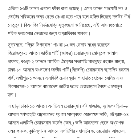
এদিকে ৬৩টি আসন এখনো ফাঁকা রাখা হয়েছে। এসব আসন সহযোগী দল ও
জোটের শরিকদের জন্য ছেড়ে দেওয়া হতে পারে বলে ইঙ্গিত দিয়েছে দলটির শীর্ষ
নেতৃত্ব। বিএনপির নির্ভরযোগ্য সূত্রগুলো জানিয়েছে, এই আসনগুলোতে
শরিক দলগুলোর নেতাদের জন্য অগ্রাধিকার থাকবে।
সূত্রমতে, ‘গ্রিন সিগন্যাল’ পাওয়া ১২ জন নেতার মধ্যে রয়েছেন—
পিরোজপুর-১ আসনে জাতীয় পার্টি (জাফর) চেয়ারম্যান মোস্তফা জামাল
হায়দার, বগুড়া-২ আসনে নাগরিক ঐক্যের সভাপতি মাহমুদুর রহমান মান্না,
ঢাকা-১৭ আসনে বাংলাদেশ জাতীয় পার্টি (বিজেপি) চেয়ারম্যান আন্দালিব রহমান
পার্থ, লক্ষ্মীপুর-১ আসনে এলডিপি চেয়ারম্যান শাহাদাত হোসেন সেলিম এবং
কিশোরগঞ্জ-৫ আসনে বাংলাদেশ জাতীয় দলের চেয়ারম্যান সৈয়দ এহসানুল
হুদা।
এ ছাড়া ঢাকা-১৩ আসনে এনডিএম চেয়ারম্যান ববি হাজ্জাজ, ব্রাহ্মণবাড়িয়া-৬
আসনে গণসংহতি আন্দোলনের প্রধান সমন্বয়ক জোনায়েদ সাকি, চট্টগ্রাম-১৪
আসনে এলডিপি চেয়ারম্যান কর্নেল (অব.) অলি আহমদের ছেলে অধ্যাপক
ওমর ফারুক, কুমিল্লা-৭ আসনে এলডিপির মহাসচিব ড. রেদোয়ান আহমেদ,