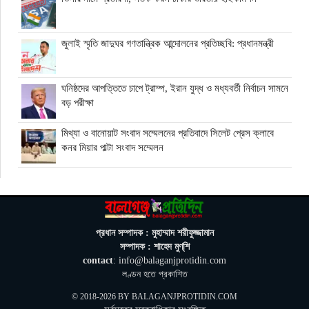
জুলাই স্মৃতি জাদুঘর গণতান্ত্রিক আন্দোলনের প্রতিচ্ছবি: প্রধানমন্ত্রী
ঘনিষ্ঠদের আপত্তিতে চাপে ট্রাম্প, ইরান যুদ্ধ ও মধ্যবর্তী নির্বাচন সামনে
বড় পরীক্ষা
মিথ্যা ও বানোয়াট সংবাদ সম্মেলনের প্রতিবাদে সিলেট প্রেস ক্লাবে
কনর মিয়ার পাল্টা সংবাদ সম্মেলন
অতিরিক্ত বিদ্যুৎ বিল নিয়ে অপপ্রচারের অভিযোগ, ব্যবস্থা নেওয়ার
হুঁশিয়ারি বিদ্যুৎ বিভাগের
ওমানে মিলবে ১৪ দিনের ফ্রি পর্যটন ভিসা
প্রধান সম্পাদক : মুহাম্মাদ শরীফুজ্জামান
সম্পাদক : শাহেদ মুণ্‌শি
contact
: info@balaganjprotidin.com
ইরানে নতুন হামলা স্থগিত ট্রাম্পের, দ্রুত চুক্তির ইঙ্গিত
লণ্ডন হতে প্রকাশিত
© 2018-2026 BY
BALAGANJPROTIDIN.COM