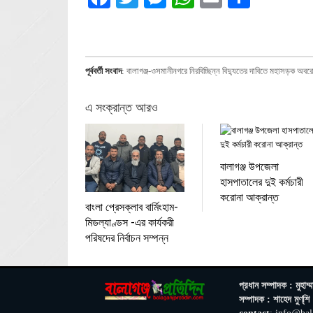
পূর্ববর্তী সংবাদ
:
বালাগঞ্জ-ওসমানীনগরে নিরবিচ্ছিন্ন বিদ্যুতের দাবিতে মহাসড়ক অব
এ সংক্রান্ত আরও
বালাগঞ্জ উপজেলা
হাসপাতালের দুই কর্মচারী
করোনা আক্রান্ত
বাংলা প্রেসক্লাব বার্মিংহাম-
মিডল্যাণ্ডস -এর কার্যকরী
পরিষদের নির্বাচন সম্পন্ন
প্রধান সম্পাদক : মুহাম্ম
সম্পাদক : শাহেদ মুণ্‌শি