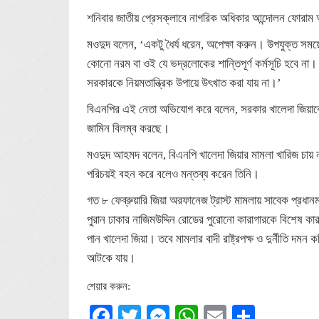
শনিবার জাতীয় প্রেসক্লাবে নাগরিক অধিকার আন্দোলন ফোর
মওদুদ বলেন, ‘একটু ধৈর্য ধরেন, অপেক্ষা করুন। উপযুক্ত সময়ে
কোনো নরম বা ওই যে ভদ্রলোকের শান্তিপূর্ণ কর্মসূচি হবে না
সরকারকে নিয়মতান্ত্রিক উপায়ে উৎখাত করা যায় না।’
বিএনপির এই নেতা অভিযোগ করে বলেন, সরকার খালেদা জিয়াকে মা
জামিন বিলম্ব করছে।
মওদুদ আহমদ বলেন, বিএনপি খালেদা জিয়ার মামলা খারিজ চায় না
পরিচয়ই বহন করে বলেও মন্তব্য করেন তিনি।
গত ৮ ফেব্রুয়ারি জিয়া অরফানেজ ট্রাস্ট মামলায় সাবেক প্রধান
পুরান ঢাকার নাজিমউদ্দিন রোডের পুরোনো কারাগারকে বিশেষ কা
পান খালেদা জিয়া। তবে মামলার বাদী রাষ্ট্রপক্ষ ও দুর্নীতি
আটকে যায়।
শেয়ার করুন:
Facebook
Twitter
Messenger
WhatsApp
Email
Share