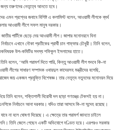
 জন্য তরুণদের নেতৃত্বে আনতে হবে।
র এমন প্রশ্নের জবাবে বিশিষ্ট এ কলামিস্ট বলেন, আওয়ামী লীগকে ব্যর্থ
বেলায় আওয়ামী লীগে সফল মানুষ দরকার।
 জাতীয় পার্টিকে ছেড়ে দেয় আওয়ামী লীগ। জাপার মনোনয়নে বিনা
র্বাচনে এখানে নৌকা প্রতীকের প্রার্থী চান গাফ্‌ফার চৌধুরী। তিনি বলেন,
তিকবিষয়ক উপ-কমিটির সদস্য শফিকুল ইসলামের হাতে।
তিনি বলেন, ‘আমি পরামর্শ দিতে পারি, কিন্তু আওয়ামী লীগ শুনবে কি-না
ওয়ামী লীগের সাধারণ সম্পাদক ওবায়দুল কাদেরসহ মন্ত্রীদের বলেছি,
জেদ জয় একজন প্রযুক্তি বিশেষজ্ঞ। তার নেতৃত্ব নতুনদের মনোনয়ন দিয়ে
দিয়ে তিনি বলেন, শক্তিশালী বিরোধী দল ছাড়া গণতন্ত্র টেকসই হয় না।
নপিকে নির্বাচনে আনা দরকার। যদিও তারা আসবে কি-না সন্দেহ রয়েছে।
 যাবে না বলে ঘোষণা দিয়েছে। এ ক্ষেত্রে তার পরামর্শ জানতে চাইলে
ে যাননি। তিনি জেলে গেছেন একটি অভিযোগে দণ্ডিত হয়ে। এরপরও সরকার