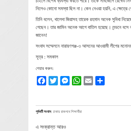
চাইলে বিশেষ ব্যবস্থা করতে পারে। তাকে সাবজেলে রেখেও নির
নিলেও কোনো সমস্যা ছিল না। কেন নেওয়া হয়নি, এ ক্ষেত্রে গো
তিনি বলেন, খালেদা জিয়াসহ তারেক রহমান অনেক সুবিধা নিয়ে
গেছেন। তার জামিন অনেক আগে বাতিল হয়েছে। লন্ডনে বসে ন
জানেন!
সংবাদ সম্মেলনে নারায়ণগঞ্জ-৩ আসনের আওয়ামী লীগের মনোনয়ন
সূত্র : সমকাল
শেয়ার করুন:
Facebook
Twitter
Messenger
WhatsApp
Email
Share
পূর্ববর্তী সংবাদ
:
ঢাকায় রাজপথে শিক্ষার্থীরা
এ সংক্রান্ত আরও