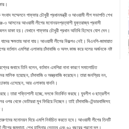
রকার।
বাদ সম্মেলনে গাফ্‌ফার চৌধুরী প্রধানমন্ত্রী ও আওয়ামী লীগ সভাপতি শেখ
গঞ্জ-৩ আসনের আওয়ামী লীগের মনোনয়নপ্রত্যাশী যুক্তরাজ্য প্রবাসী
লন ডাকা হয়। যেখানে গাফ্‌ফার চৌধুরী প্রধান অতিথি হিসেবে যোগ দেন।
, যাদের ক্ষমতায় আনা যায়। আওয়ামী লীগের বিকল্পও নেই। বিএনপি-জামায়াত
গের বর্তমান এমপিরা এলাকায় চাঁদাবাজি ও অসৎ কাজ করে দলের অর্জনকে নষ্ট
শ্নের জবাবে তিনি বলেন, বর্তমান এমপিরা নানা কারণে সমালোচিত
 মালিক হয়েছেন, চাঁদাবাজি ও অস্ত্রবাজি করেছেন। তারা জনপ্রিয় নন,
র ঢাকায় এসেছেন, আর এলাকায় যাননি।
করছে। তারা শক্তিশালী হচ্ছে, দলকে বিতর্কিত করছে। যুবলীগ ও ছাত্রলীগ
দলের ওপর থেকে ভোটাররা মুখ ফিরিয়ে নিচ্ছেন। তাই চাঁদাবাজি-টেন্ডারবাজিসহ
বে।
 তরুণদের মনোনয়ন দিয়ে এমপি নির্বাচিত করতে হবে। আওয়ামী লীগের তিনটি
ী লীগের জন্মদাতা, শেখ হাসিনার নেতৃত্ব এবং ৬২ বছরের পুরনো দল।