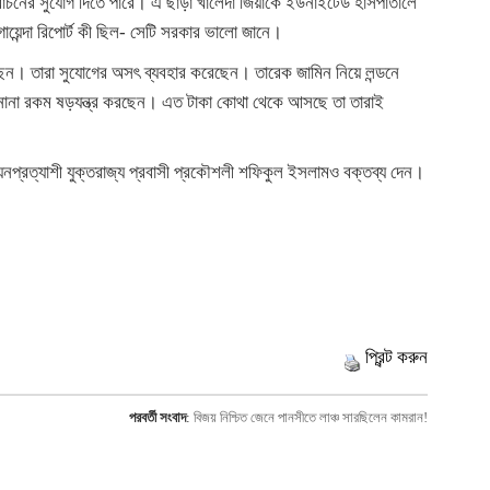
্বাচনের সুযোগ দিতে পারে। এ ছাড়া খালেদা জিয়াকে ইউনাইটেড হাসপাতালে
য়েন্দা রিপোর্ট কী ছিল- সেটি সরকার ভালো জানে।
ছেন। তারা সুযোগের অসৎ ব্যবহার করেছেন। তারেক জামিন নিয়ে লন্ডনে
ানা রকম ষড়যন্ত্র করছেন। এত টাকা কোথা থেকে আসছে তা তারাই
প্রত্যাশী যুক্তরাজ্য প্রবাসী প্রকৌশলী শফিকুল ইসলামও বক্তব্য দেন।
প্রিন্ট করুন
পরবর্তী সংবাদ
:
বিজয় নিশ্চিত জেনে পানসীতে লাঞ্চ সারছিলেন কামরান!