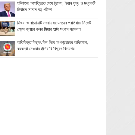
ঘনিষ্ঠদের আপত্তিতে চাপে ট্রাম্প, ইরান যুদ্ধ ও মধ্যবর্তী
নির্বাচন সামনে বড় পরীক্ষা
মিথ্যা ও বানোয়াট সংবাদ সম্মেলনের প্রতিবাদে সিলেট
প্রেস ক্লাবে কনর মিয়ার পাল্টা সংবাদ সম্মেলন
অতিরিক্ত বিদ্যুৎ বিল নিয়ে অপপ্রচারের অভিযোগ,
ব্যবস্থা নেওয়ার হুঁশিয়ারি বিদ্যুৎ বিভাগের
ওমানে মিলবে ১৪ দিনের ফ্রি পর্যটন ভিসা
ইরানে নতুন হামলা স্থগিত ট্রাম্পের, দ্রুত চুক্তির ইঙ্গিত
বালাগঞ্জে শিশু-কিশোরদের মসজিদমুখী করতে ব্যতিক্রমী
উদ্যোগ, ৩৩ জনকে পুরস্কার প্রদান
এনআইডি সংশোধন সহজ করতে চার সদস্যের কমিটি
গঠন ইসির