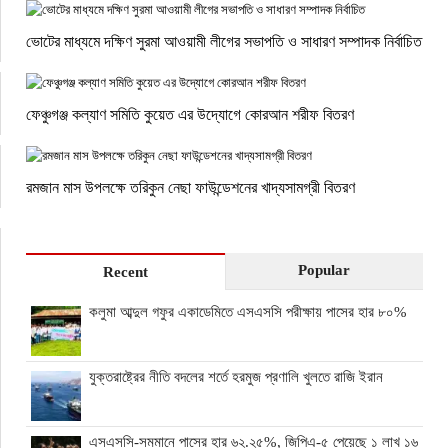
ভোটের মাধ্যমে দক্ষিণ সুরমা আওয়ামী লীগের সভাপতি ও সাধারণ সম্পাদক নির্বাচিত
ফেঞ্চুগঞ্জ কল্যাণ সমিতি কুয়েত এর উদ্যোগে কোরআন শরীফ বিতরণ
রমজান মাস উপলক্ষে তরিকুন নেছা ফাউন্ডেশনের খাদ্যসামগ্রী বিতরণ
Popular
Recent
কলুমা আব্দুল গফুর একাডেমিতে এসএসসি পরীক্ষায় পাসের হার ৮০%
যুক্তরাষ্ট্রের নীতি বদলের শর্তে হরমুজ প্রণালি খুলতে রাজি ইরান
এসএসসি-সমমানে পাসের হার ৬২.২৫%, জিপিএ-৫ পেয়েছে ১ লাখ ১৬