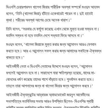
বিএনপি চেয়ারপারসন খালেদা জিয়ার শারীরিক অবস্থা সম্পর্কে মওদুদ আহমদ
বলেন, ‘তিনি (খালেদা জিয়া) হাঁটতে একেবারেই পারেন না। দুই হাতেই
ব্যথা। শরীরের অবস্থা আগের চেয়ে অনেক খারাপ।’
তিনি বলেন, ‘সরকার যে ফর্মুলা করেছে এখান থেকে মুক্ত হওয়া সম্ভব না।
যতদিন সম্ভব না হবে ততদিন দেশে সভ্যতা ফিরে আসবে না।’
মওদুদ বলেন, ‘খালেদা জিয়াকে মুক্ত করার জন্য আন্দোলন আরও বেগবান
করতে হবে। আর এ আন্দোলন সফল করার জন্য আমাদের সবাইকে ঐক্যবদ্ধ
থাকতে হবে।’
আইনজীবী নেতা ও বিএনপি নেতাদের উদ্দেশে মওদুদ বলেন, ‘আন্দোলন
বললেই আন্দোলন হবে না। সারাদেশে যারা ক্ষতিগ্রস্ত হয়েছে, যাদের মা-
বোনদের ধর্ষণ করেছে তাদের পাশে দাঁড়াতে হবে। পুনর্বাসন করতে হবে।
তাহলে তারা আপনাদের জন্য বা খালেদা জিয়ার জন্য আন্দোলন করবে।’
আইনজীবী ঐক্যফ্রন্টের আহ্বায়ক অ্যাডভোকেট জয়নুল আবেদীনের
সভাপতিত্বে মতবিনিময় সভায় আরও উপস্থিত ছিলেন- বিএনপির স্থায়ী
কমিটির সদস্য ব্যারিস্টার জমির উদ্দিন সরকার, ঐক্যফ্রন্টের স্টিয়ারিং কমিটির