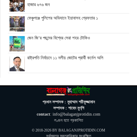
হাজার ৬৭৬ জন
ফেঞ্চুগঞ্জে পুলিশের অভিযানে ইয়াবাসহ গ্রেফতার ১
জেন জি’র পছন্দের বিশ্বের সেরা শহর টোকিও
রাষ্ট্রপতি নির্বাচনে ১১ দলীয় জোটের প্রার্থী কর্নেল অলি
তাইওয়ান প্রণালিতে চীনের জাহাজ চলাচলের নির্দেশ, প্রতিবাদ তাইপের
সিলেট বিভাগে একদিনে ১২ মৃত্যু
প্রধান সম্পাদক : মুহাম্মাদ শরীফুজ্জামান
সম্পাদক : শাহেদ মুণ্‌শি
contact
: info@balaganjprotidin.com
সিলেটে দুই বাসের মুখোমুখি সংঘর্ষে নিহত ৯, আহত ১৩
লণ্ডন হতে প্রকাশিত
© 2018-2026 BY
BALAGANJPROTIDIN.COM
সর্বস্বত্ব স্বত্বাধিকার সংরক্ষিত