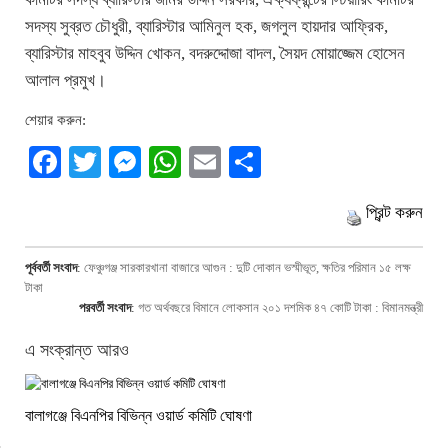
সদস্য সুব্রত চৌধুরী, ব্যারিস্টার আমিনুল হক, জগলুল হায়দার আফ্রিক,
ব্যারিস্টার মাহবুব উদ্দিন খোকন, বদরুদ্দোজা বাদল, সৈয়দ মোয়াজ্জেম হোসেন
আলাল প্রমুখ।
শেয়ার করুন:
Facebook
Twitter
Messenger
WhatsApp
Email
Share
প্রিন্ট করুন
পূর্ববর্তী সংবাদ
:
ফেঞ্চুগঞ্জ সারকারখানা বাজারে আগুন : দুটি দোকান ভস্মীভূত, ক্ষতির পরিমান ১৫ লক্ষ
টাকা
পরবর্তী সংবাদ
:
গত অর্থবছরে বিমানে লোকসান ২০১ দশমিক ৪৭ কোটি টাকা : বিমানমন্ত্রী
এ সংক্রান্ত আরও
বালাগঞ্জে বিএনপির বিভিন্ন ওয়ার্ড কমিটি ঘোষণা