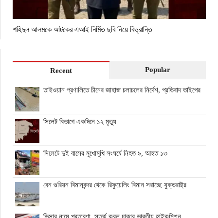
শহিদুল আলমকে আটকের এআই নির্মিত ছবি নিয়ে বিভ্রান্তি
Popular
Recent
তাইওয়ান প্রণালিতে চীনের জাহাজ চলাচলের নির্দেশ, প্রতিবাদ তাইপের
সিলেট বিভাগে একদিনে ১২ মৃত্যু
সিলেটে দুই বাসের মুখোমুখি সংঘর্ষে নিহত ৯, আহত ১৩
বেন গুরিয়ন বিমানবন্দর থেকে রিফুয়েলিং বিমান সরাচ্ছে যুক্তরাষ্ট্র
ভিসার নামে প্রতারণা, সতর্ক করল ঢাকার ভারতীয় হাইকমিশন