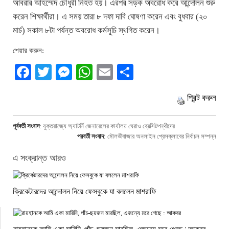
আবরার আহম্মেদ চৌধুরী নিহত হয়। এরপর সড়ক অবরোধ করে আন্দোলন শুরু
করেন শিক্ষার্থীরা। এ সময় তারা ৮ দফা দাবি ঘোষণা করেন এবং বুধবার (২০
মার্চ) সকাল ৮টা পর্যন্ত অবরোধ কর্মসূচি স্থগিত করেন।
শেয়ার করুন:
Facebook
Twitter
Messenger
WhatsApp
Email
Share
প্রিন্ট করুন
পূর্ববর্তী সংবাদ
:
যুক্তরাজ্যে অ্যাটর্নি জেনারেলের কার্যালয় ঘেরাও ব্রেক্সিটপন্থীদের
পরবর্তী সংবাদ
:
মৌলভীবাজার অনলাইন প্রেসক্লাবের নির্বাচন সম্পন্ন
এ সংক্রান্ত আরও
ক্রিকেটারদের আন্দোলন নিয়ে ফেসবুকে যা বললেন মাশরাফি
রায়হানকে আমি একা মারিনি, পাঁচ-ছয়জন মারছিল, এজন্যে মরে গেছে : আকবর