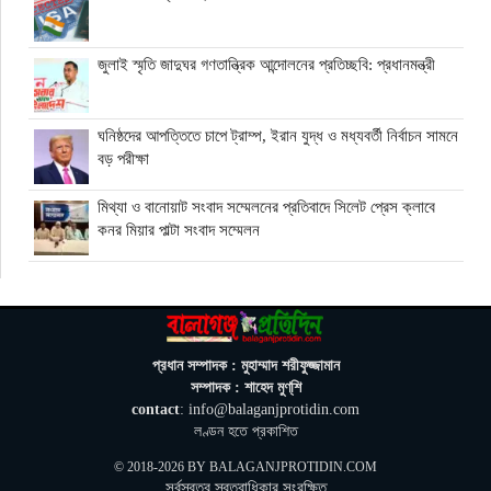
জুলাই স্মৃতি জাদুঘর গণতান্ত্রিক আন্দোলনের প্রতিচ্ছবি: প্রধানমন্ত্রী
ঘনিষ্ঠদের আপত্তিতে চাপে ট্রাম্প, ইরান যুদ্ধ ও মধ্যবর্তী নির্বাচন সামনে
বড় পরীক্ষা
মিথ্যা ও বানোয়াট সংবাদ সম্মেলনের প্রতিবাদে সিলেট প্রেস ক্লাবে
কনর মিয়ার পাল্টা সংবাদ সম্মেলন
অতিরিক্ত বিদ্যুৎ বিল নিয়ে অপপ্রচারের অভিযোগ, ব্যবস্থা নেওয়ার
হুঁশিয়ারি বিদ্যুৎ বিভাগের
ওমানে মিলবে ১৪ দিনের ফ্রি পর্যটন ভিসা
প্রধান সম্পাদক : মুহাম্মাদ শরীফুজ্জামান
সম্পাদক : শাহেদ মুণ্‌শি
contact
: info@balaganjprotidin.com
ইরানে নতুন হামলা স্থগিত ট্রাম্পের, দ্রুত চুক্তির ইঙ্গিত
লণ্ডন হতে প্রকাশিত
© 2018-2026 BY
BALAGANJPROTIDIN.COM
সর্বস্বত্ব স্বত্বাধিকার সংরক্ষিত