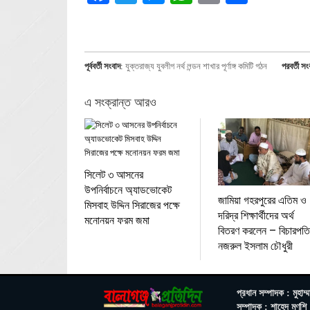
পূর্ববর্তী সংবাদ
:
যুক্তরাজ্য যুবলীগ নর্থ লন্ডন শাখার পূর্ণাঙ্গ কমিটি গঠন
পরবর্তী সং
এ সংক্রান্ত আরও
সিলেট ৩ আসনের
উপনির্বাচনে অ্যাডভোকেট
জামিয়া গহরপুরের এতিম ও
মিসবাহ উদ্দিন সিরাজের পক্ষে
দরিদ্র শিক্ষার্থীদের অর্থ
মনোনয়ন ফরম জমা
বিতরণ করলেন – বিচারপতি
নজরুল ইসলাম চৌধুরী
প্রধান সম্পাদক : মুহাম্ম
সম্পাদক : শাহেদ মুণ্‌শি