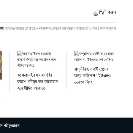
প্রিন্ট করুন
বাদ
:
বালাগঞ্জ বাজারে মোবাইল ও কম্পিউটার দোকানে ভ্রাম্যমাণ আদালতের ৭ হাজার টাকা জরিমানা
বাল্যবিবাহ একটি মেয়ের
করোনাভাইরাস মহামারির
জন্য অভিশাপ : ইউএনও
কারণে পবিত্র হজ আয়োজন
দেবাংশু সিংহ
হবে সীমিত আকারে
াদ শরীফুজ্জামান