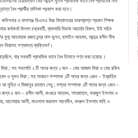
উনিয়নের চেয়ারম্যান মোঃ আব্দুল মুনিম প্রাথমিক ভাবে বৈধ প্রার্থীদের নাম
ান্ত বৈধ প্রার্থীর তালিকা প্রকাশ করা হবে।
কমিশনার ও বালাগঞ্জ ডিএনএ উচ্চ বিদ্যালয়ের ভারপ্রাপ্ত প্রধান শিক্ষক
 কর্মকর্তা উৎপল চক্রবর্তী, ব্যবসায়ি বিভাষ আচার্য্য বিকল, ইউ সচিব
ির যুগ্ম আহবায়ক রজত চন্দ্র দাস ভুলন, হুসাইন আহমদ, আব্দুর রশীদ শীষ
মন মিয়াসহ গণ্যমান্য ব্যক্তিবর্গ।
পড়েছিল, যার সবকটি প্রাথমিক ভাবে বৈধ হিসাবে গণ্য করা হয়েছে।
ন মিয়া ; সহ সভাপতি ২ টি পদের জন্য ২ জন – মোঃ আজাদ মিয়া ও মোঃ রকিব
 ও সুমন মিয়া ; সহ সাধারণ সম্পাদক ১টি পদের জন্য ২জন – ইব্রাহিম
ম আ মুহিত ও মিজানুর রহমান লেচু ; দপ্তর সম্পাদক ১টি পদের জন্য ২জন –
দের জন্য ৫ জন – রশীদ আলী, কওছর আহমদ, শাহজাহান, ফয়জুল ইসলাম ও
 রায়, আনোয়ার আলী, মাওলানা জয়নাল আবেদীন, বদরুল ইসলাম মাহি ও