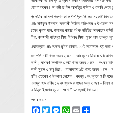
সাংবাদিকদের উপস্থিতে প্রধান নির্বাচন কমিশনার বালাগঞ্জ সদর ই
ঘোষণা করেন। আগামী দু’দিন আপত্তি দালিক ও শুনানি শেষে চুড়
প্রাথমিক তালিকা প্রকাশকালে উপস্থিত ছিলেন সহকারী নির্বাচন 
মোঃ সাইফুল ইসলাম, সহকারী নির্বাচন কমিশনার ও উপজেলা সমবায়
রঙ্গেশ কুমার দাস, বালাগঞ্জ বাজার বণিক সমিতির আহবায়ক কমিট
মিয়া, ব্যবসায়ী সাইস্তা মিয়া, ইউনুছ মিয়া, পুলক দাস দুরন্ত, সু
চেয়ারম্যান মোঃ আব্দুল মুনিম জানান, ২২টি মনোনয়নপত্র জমা 
সভাপতি ১ টি পদের জন্য ২ জন – মোঃ জুনের মিয়া ও মোঃ মাখ
আলী ; সাধারণ সম্পাদক একটি পদের জন্য ২ জন – কওছর আহমদ
আলী সুজন ও দুলু মিয়া ; কোষাধ্যক্ষ ১টি পদের জন্য ২ জন – 
মনির হোসেন ও ইকবাল হোসেন ; সদস্য ১ নং ব্লকে ৪ টি প
এনামুল হক রাবিদ ; ২ নং ব্লকে ৪ পদের জন্য ৫ জন – বিপুল
আমিনুল ইসলাম সুমন। আগামী ১৩ জুলাই নির্বাচন।
শেয়ার করুন:
Facebook
Twitter
Messenger
WhatsApp
Email
Share