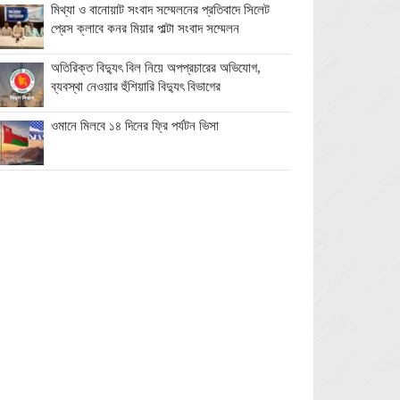
মিথ্যা ও বানোয়াট সংবাদ সম্মেলনের প্রতিবাদে সিলেট
প্রেস ক্লাবে কনর মিয়ার পাল্টা সংবাদ সম্মেলন
অতিরিক্ত বিদ্যুৎ বিল নিয়ে অপপ্রচারের অভিযোগ,
ব্যবস্থা নেওয়ার হুঁশিয়ারি বিদ্যুৎ বিভাগের
ওমানে মিলবে ১৪ দিনের ফ্রি পর্যটন ভিসা
ইরানে নতুন হামলা স্থগিত ট্রাম্পের, দ্রুত চুক্তির ইঙ্গিত
বালাগঞ্জে শিশু-কিশোরদের মসজিদমুখী করতে ব্যতিক্রমী
উদ্যোগ, ৩৩ জনকে পুরস্কার প্রদান
এনআইডি সংশোধন সহজ করতে চার সদস্যের কমিটি
গঠন ইসির
তারেক রহমানের নেতৃত্বে যুক্তরাষ্ট্রের পূর্ণ আস্থা:
সার্জিও গর