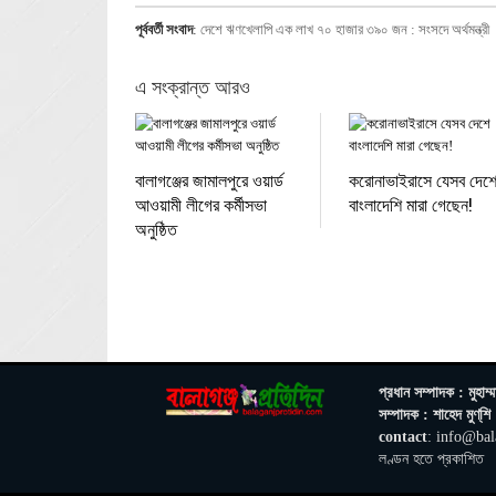
পূর্ববর্তী সংবাদ
:
দেশে ঋণখেলাপি এক লাখ ৭০ হাজার ৩৯০ জন : সংসদে অর্থমন্ত্রী
এ সংক্রান্ত আরও
বালাগঞ্জের জামালপুরে ওয়ার্ড
করোনাভাইরাসে যেসব দেশ
আওয়ামী লীগের কর্মীসভা
বাংলাদেশি মারা গেছেন!
অনুষ্ঠিত
প্রধান সম্পাদক : মুহাম্ম
সম্পাদক : শাহেদ মুণ্‌শি
contact
: info@bal
লণ্ডন হতে প্রকাশিত