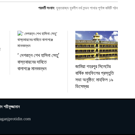
পরবর্তী সংবাদ
:
যুক্তরাজ্য যুবলীগ নর্থ লন্ডন শাখার পূর্ণাঙ্গ কমিটি গঠন
ে
‘ দেশরত্ন শেখ হাসিনা সেতু’
বাস্তবায়নের দাবিতে
জামিয়া গহরপুর সিলেটের
বালাগঞ্জে মানববন্ধন
বার্ষিক মাহফিলের প্রস্তুতি
সভা অনুষ্ঠিত: মাহফিল ১৯
ডিসেম্বর
াদ শরীফুজ্জামান
aganjprotidin.com