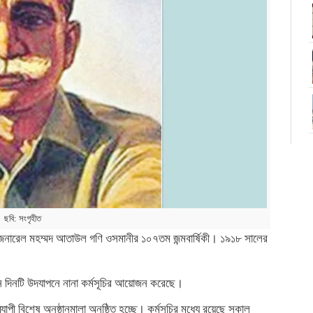
ছবি: সংগৃহীত
বীর জেনারেল মহম্মদ আতাউল গণি ওসমানীর ১০৭তম জন্মবার্ষিকী। ১৯১৮ সালের
ঠন দিনটি উদযাপনে নানা কর্মসূচির আয়োজন করেছে।
ী বিশেষ অনুষ্ঠানমালা অনুষ্ঠিত হচ্ছে। কর্মসূচির মধ্যে রয়েছে সকাল