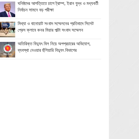
ঘনিষ্ঠদের আপত্তিতে চাপে ট্রাম্প, ইরান যুদ্ধ ও মধ্যবর্তী
নির্বাচন সামনে বড় পরীক্ষা
মিথ্যা ও বানোয়াট সংবাদ সম্মেলনের প্রতিবাদে সিলেট
প্রেস ক্লাবে কনর মিয়ার পাল্টা সংবাদ সম্মেলন
অতিরিক্ত বিদ্যুৎ বিল নিয়ে অপপ্রচারের অভিযোগ,
ব্যবস্থা নেওয়ার হুঁশিয়ারি বিদ্যুৎ বিভাগের
ওমানে মিলবে ১৪ দিনের ফ্রি পর্যটন ভিসা
ইরানে নতুন হামলা স্থগিত ট্রাম্পের, দ্রুত চুক্তির ইঙ্গিত
বালাগঞ্জে শিশু-কিশোরদের মসজিদমুখী করতে ব্যতিক্রমী
উদ্যোগ, ৩৩ জনকে পুরস্কার প্রদান
এনআইডি সংশোধন সহজ করতে চার সদস্যের কমিটি
গঠন ইসির