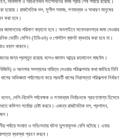
ত আইন, বিধিমালা ও আচরণবিধি সংশোধনের কাজ প্রায় শেষ পর্যায়ে রয়েছে।
া হয়েছে। রাজনৈতিক দল, সুশীল সমাজ, গণমাধ্যম ও সাধারণ মানুষের
ণয়ন করা হবে।
র্থীদের জামানতের পরিমাণ বাড়ানো হবে। অনলাইনে মনোনয়নপত্র জমা দেওয়ার
ট্রনিক ভোটিং মেশিন (ইভিএম) ও পোস্টাল ব্যালট ব্যবহার করা হবে না।
স্থাও বহাল থাকবে।
য়োজনের জন্য প্রস্তুত রয়েছে বলেও জানান আব্দুর রহমানেল মাছউদ।
শ (বিজিবি) ও আনসার সদস্যদের দায়িত্ব দেওয়ার পরিকল্পনার কথা জানিয়ে তিনি
ধাপের অভিজ্ঞতা পর্যালোচনা করে পরবর্তী ধাপের নিরাপত্তা পরিকল্পনা নির্ধারণ
র বলেন, দেশি-বিদেশি পর্যবেক্ষক ও গণমাধ্যম নির্বাচনকে গ্রহণযোগ্য হিসেবে
াখতে কমিশন সর্বোচ্চ চেষ্টা করবে। এজন্য রাজনৈতিক দল, প্রশাসন,
য়োজন।
নীয় পর্যায়ে সংঘাত ও সহিংসতার ঘটনা তুলনামূলক বেশি ঘটেছে। এবার
রাপত্তা ব্যবস্থা গ্রহণ করবে।