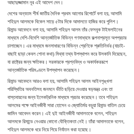
আছাদুজ্জামান নূর এই আদেশ দেন।
দেশের অন্যতম শীর্ষ জাতীয় দৈনিক প্রথম আলোর রিপোর্টে বলা হয়, আসামি
শহিদুল আলমকে বিকেল সাড়ে ৫টার দিকে আদালতে হাজির করে পুলিশ।
রিমান্ড আবেদনে বলা হয়, আসামি শহিদুল আলম তাঁর ফেসবুক টাইমলাইনের
মাধ্যমে দেশি-বিদেশি আন্তর্জাতিক বিভিন্ন গণমাধ্যমে কল্পনাপ্রসূত অপপ্রচার
চালাচ্ছেন। এর মাধ্যমে জনসাধারণের বিভিন্ন শ্রেণিকে শ্রুতিনির্ভর (যাচাই-
বাছাই ছাড়া কেবল শোনা কথা) মিথ্যা তথ্য উপস্থাপন করে উসকানি দিয়েছেন,
যা রাষ্ট্রের জন্য ক্ষতিকর। সরকারকে প্রশ্নবিদ্ধ ও অকার্যকররূপে
আন্তর্জাতিক পরিমণ্ডলে উপস্থাপন করেছেন।
রিমান্ড আবেদনে আরও বলা হয়, আসামি শহিদুল আলম আইনশৃঙ্খলা
পরিস্থিতির অবনতিসহ জনমনে ভীতি ছড়িয়ে দেওয়ার ষড়যন্ত্র এবং তা
বাস্তবায়নের জন্য ইলেকট্রনিক মাধ্যমে প্রচার করেছেন। তবে শহিদুল
আলমের পক্ষে আইনজীবী সারা হোসেন ও জ্যোতির্ময় বড়ুয়া রিমান্ড বাতিল চেয়ে
জামিন আবেদন করেন। এই দুই আইনজীবী আদালতকে বলেন, শহিদুল
আলমকে রিমান্ডে নেওয়ার কোনো যৌক্তিকতা নেই। তাঁরা আদালতকে বলেন,
শহিদুল আলমকে ধরে নিয়ে গিয়ে নির্যাতন করা হয়েছে।