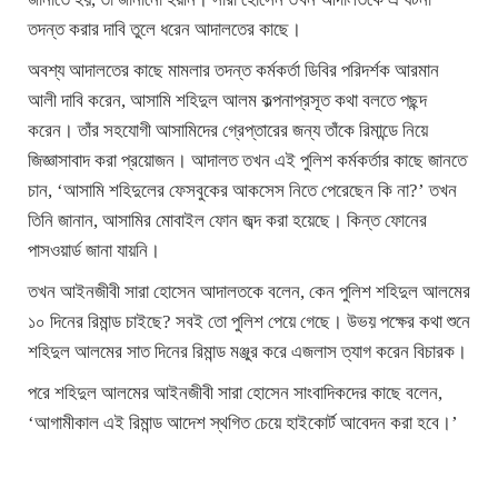
তদন্ত করার দাবি তুলে ধরেন আদালতের কাছে।
অবশ্য আদালতের কাছে মামলার তদন্ত কর্মকর্তা ডিবির পরিদর্শক আরমান
আলী দাবি করেন, আসামি শহিদুল আলম কল্পনাপ্রসূত কথা বলতে পছন্দ
করেন। তাঁর সহযোগী আসামিদের গ্রেপ্তারের জন্য তাঁকে রিমান্ডে নিয়ে
জিজ্ঞাসাবাদ করা প্রয়োজন। আদালত তখন এই পুলিশ কর্মকর্তার কাছে জানতে
চান, ‘আসামি শহিদুলের ফেসবুকের আকসেস নিতে পেরেছেন কি না?’ তখন
তিনি জানান, আসামির মোবাইল ফোন জব্দ করা হয়েছে। কিন্ত ফোনের
পাসওয়ার্ড জানা যায়নি।
তখন আইনজীবী সারা হোসেন আদালতকে বলেন, কেন পুলিশ শহিদুল আলমের
১০ দিনের রিমান্ড চাইছে? সবই তো পুলিশ পেয়ে গেছে। উভয় পক্ষের কথা শুনে
শহিদুল আলমের সাত দিনের রিমান্ড মঞ্জুর করে এজলাস ত্যাগ করেন বিচারক।
পরে শহিদুল আলমের আইনজীবী সারা হোসেন সাংবাদিকদের কাছে বলেন,
‘আগামীকাল এই রিমান্ড আদেশ স্থগিত চেয়ে হাইকোর্ট আবেদন করা হবে।’