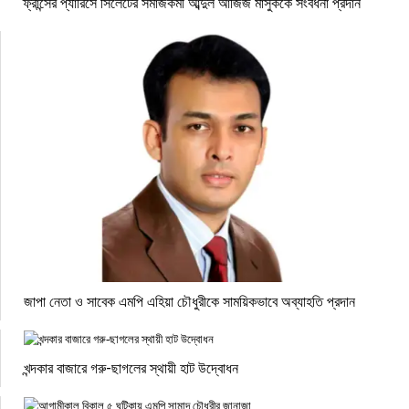
ফ্রান্সের প্যারিসে সিলেটের সমাজকর্মী আব্দুল আজিজ মাসুককে সংবর্ধনা প্রদান
জাপা নেতা ও সাবেক এমপি এহিয়া চৌধুরীকে সাময়িকভাবে অব্যাহতি প্রদান
খন্দকার বাজারে গরু-ছাগলের স্থায়ী হাট উদ্বোধন