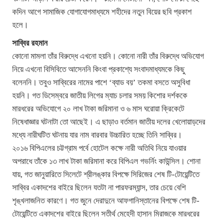
কদিন আগে সামাজিক যোগাযোগমাধ্যমে শহীদের নতুন বিয়ের ছবি প্রকাশ
হলে।
সাব্বির রহমান
কোনো মামলা তাঁর বিরুদ্ধে এখনো হয়নি। কোনো নারী তাঁর বিরুদ্ধে অভিযোগ
নিয়ে এখনো বিসিবিতে আসেননি কিংবা প্রকাশ্যে সংবাদমাধ্যমকে কিছু
বলেননি। তবুও সাব্বিরের নামের পাশে ‘ব্যাড বয়’ তকমা বসতে অসুবিধা
হয়নি। গত ডিসেম্বরে জাতীয় লিগের ম্যাচ চলার সময় কিশোর দর্শককে
মারধরের অভিযোগে ২০ লাখ টাকা জরিমানা ও ৬ মাস ঘরোয়া ক্রিকেটে
নিষেধাজ্ঞার ঘটনাটা তো আছেই। এ ছাড়াও বর্তমান জাতীয় দলের খেলোয়াড়দের
মধ্যে নারীঘটিত ঘটনায় যার নাম বারবার উচ্চারিত হচ্ছে তিনি সাব্বির।
২০১৬ বিপিএলের চট্টগ্রাম পর্বে হোটেল কক্ষে নারী অতিথি নিয়ে যাওয়ার
অপরাধে তাঁকে ১৩ লাখ টাকা জরিমানা করে বিপিএল গভর্নিং কাউন্সিল। শোনা
যায়, গত জানুয়ারিতে সিলেটে শ্রীলঙ্কার বিপক্ষে সিরিজের শেষ টি-টোয়েন্টিতে
সাব্বির একাদশের বাইরে ছিলেন যতটা না পারফরম্যান্স, তার চেয়ে বেশি
শৃঙ্খলাজনিত কারণে। গত জুনে দেরাদুনে আফগানিস্তানের বিপক্ষে শেষ টি-
টোয়েন্টিতে একাদশের বাইরে ছিলেন সতীর্থ মেহেদী হাসান মিরাজকে মারধরের