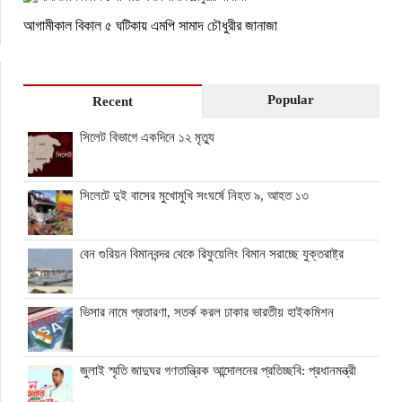
আগামীকাল বিকাল ৫ ঘটিকায় এমপি সামাদ চৌধুরীর জানাজা
Popular
Recent
সিলেট বিভাগে একদিনে ১২ মৃত্যু
সিলেটে দুই বাসের মুখোমুখি সংঘর্ষে নিহত ৯, আহত ১৩
বেন গুরিয়ন বিমানবন্দর থেকে রিফুয়েলিং বিমান সরাচ্ছে যুক্তরাষ্ট্র
ভিসার নামে প্রতারণা, সতর্ক করল ঢাকার ভারতীয় হাইকমিশন
জুলাই স্মৃতি জাদুঘর গণতান্ত্রিক আন্দোলনের প্রতিচ্ছবি: প্রধানমন্ত্রী