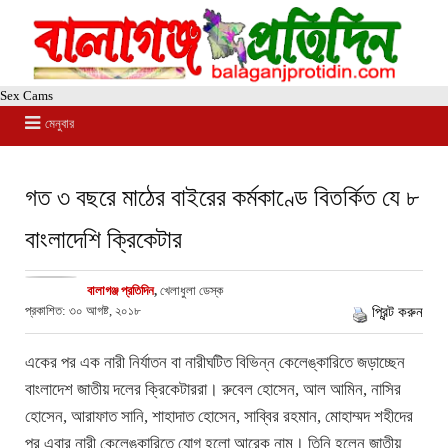
Sex Cams
মেনুবার
গত ৩ বছরে মাঠের বাইরের কর্মকাণ্ডে বিতর্কিত যে ৮
বাংলাদেশি ক্রিকেটার
বালাগঞ্জ প্রতিদিন
,
খেলাধুলা ডেস্ক
প্রকাশিত: ৩০ আগষ্ট, ২০১৮
প্রিন্ট করুন
একের পর এক নারী নির্যাতন বা নারীঘটিত বিভিন্ন কেলেঙ্কারিতে জড়াচ্ছেন
বাংলাদেশ জাতীয় দলের ক্রিকেটাররা। রুবেল হোসেন, আল আমিন, নাসির
হোসেন, আরাফাত সানি, শাহাদাত হোসেন, সাব্বির রহমান, মোহাম্মদ শহীদের
পর এবার নারী কেলেঙ্কারিতে যোগ হলো আরেক নাম। তিনি হলেন জাতীয়