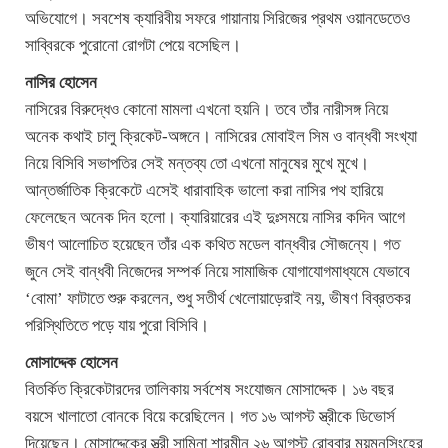
অভিযোগে। সবশেষ ক্যারিবীয় সফরে গায়ানায় সিরিজের প্রথম ওয়ানডেতেও
সাব্বিরকে পুরোনো রোগটা পেয়ে বসেছিল।
নাসির হোসেন
নাসিরের বিরুদ্ধেও কোনো মামলা এখনো হয়নি। তবে তাঁর নারীসঙ্গ নিয়ে
অনেক কথাই চালু ক্রিকেট-অঙ্গনে। নাসিরের মোবাইল সিম ও বান্ধবী সংখ্যা
নিয়ে বিসিবি সভাপতির সেই মন্তব্য তো এখনো মানুষের মুখে মুখে।
আন্তর্জাতিক ক্রিকেটে এসেই ধারাবাহিক ভালো করা নাসির পথ হারিয়ে
ফেলেছেন অনেক দিন হলো। ক্যারিয়ারের এই দুঃসময়ে নাসির কদিন আগে
ভীষণ আলোচিত হয়েছেন তাঁর এক কথিত মডেল বান্ধবীর সৌজন্যে। গত
জুনে সেই বান্ধবী নিজেদের সম্পর্ক নিয়ে সামাজিক যোগাযোগমাধ্যমে যেভাবে
‘বোমা’ ফাটাতে শুরু করলেন, শুধু সতীর্থ খেলোয়াড়েরাই নয়, ভীষণ বিব্রতকর
পরিস্থিতিতে পড়ে যায় পুরো বিসিবি।
মোসাদ্দেক হোসেন
বিতর্কিত ক্রিকেটারদের তালিকায় সর্বশেষ সংযোজন মোসাদ্দেক। ১৬ বছর
বয়সে খালাতো বোনকে বিয়ে করেছিলেন। গত ১৬ আগস্ট স্ত্রীকে ডিভোর্স
দিয়েছেন। মোসাদ্দেকের স্ত্রী সামিনা শারমীন ২৬ আগস্ট রোববার ময়মনসিংহের