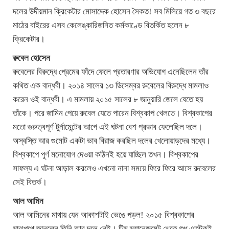
দলের উদীয়মান ক্রিকেটার মোসাদ্দেক হোসেন সৈকত! সব মিলিয়ে গত ৩ বছরে
মাঠের বাইরের এসব কেলেঙ্কারিজনিত কর্মকাণ্ডে বিতর্কিত হলেন ৮
ক্রিকেটার।
রুবেল হোসেন
রুবেলের বিরুদ্ধে প্রেমের ফাঁদে ফেলে প্রতারণার অভিযোগ এনেছিলেন তাঁর
কথিত এক বান্ধবী। ২০১৪ সালের ১৩ ডিসেম্বর রুবেলের বিরুদ্ধে মামলাও
করেন ওই বান্ধবী। এ মামলায় ২০১৫ সালের ৮ জানুয়ারি জেলে যেতে হয়
তাঁকে। পরে জামিন পেয়ে রুবেল যেতে পারেন বিশ্বকাপ খেলতে। বিশ্বকাপের
মতো গুরুত্বপূর্ণ টুর্নামেন্টের আগে এই ঘটনা বেশ প্রভাব ফেলেছিল দলে।
অস্বস্তি আর গুমোট একটা ভাব বিরাজ করছিল দলের খেলোয়াড়দের মধ্যে।
বিশ্বকাপে পূর্ণ মনোযোগ দেওয়া কঠিনই হয়ে যাচ্ছিল তখন। বিশ্বকাপের
সাফল্য এ ঘটনা আড়াল করলেও এখনো নানা সময়ে ফিরে ফিরে আসে রুবেলের
সেই বিতর্ক।
আল আমিন
আল আমিনের মাথায় যেন আকাশটাই ভেঙে পড়ল! ২০১৫ বিশ্বকাপের
মাঝপথে জানলেন তিনি আর দলে নেই। টিম ম্যানেজমেন্ট থেকে শুধু এতটুকুই