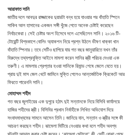
আরাফাত সানি
জাতীয় দলে আবদুর রাজ্জাকের দুয়ারটা বন্ধ হয়ে যাওয়ার পর বাঁহাতি স্পিনে
সাকিব আল হাসানের একজন সঙ্গী খুঁজে পেতে অনেক চেষ্টাই করেছেন
নির্বাচকেরা। সেই চেষ্টার অংশ হিসেবে দলে এসেছিলেন সানি। ২০১৬ টি-
টোয়েন্টি বিশ্বকাপে বোলিং অ্যাকশন নিয়ে প্রশ্ন উঠলে ভীষণ ধাক্কা খান
বাঁহাতি স্পিনার। তবে সেটিও ছাপিয়ে যায় গত বছর জানুয়ারিতে যখন তাঁর
বিরুদ্ধে তথ্যপ্রযুক্তি আইনে মামলা করেন সানির স্ত্রী পরিচয় দেওয়া এক
তরুণী। এ মামলায় গ্রেপ্তার হওয়া সানিকে রিমান্ড শেষে জেলে যেতে হয়।
প্রায় দুই মাস জেল খেটে জামিনে মুক্তি পেলেও আন্তর্জাতিক ক্রিকেটে আর
ফিরতে পারেননি সানি।
মোহাম্মদ শহীদ
গত বছর জুলাইয়ের এক দুপুরে হঠাৎ দুই সন্তানকে নিয়ে বিসিবি কার্যালয়ে
হাজির শহীদের স্ত্রী। বিসিবির প্রধান নির্বাহীকে লিখিত অভিযোগ দিয়ে
সংবাদমাধ্যমের সামনে আসেন তিনি। জানিয়ে যান, সন্তান ও স্ত্রীর সঙ্গে কী
আচরণ করছেন শহীদ। ঝামেলা মিটিয়ে নেওয়ার কথা বলে শহীদ অবশ্য
ঘটনাটা আড়াল করার চেষ্টা করেন। ‘ঝামেলা মেটানো’ কী, সেটি বোঝা গেছে