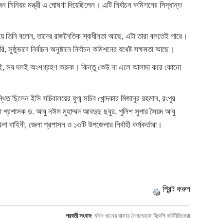
কজন সিনিয়র মন্ত্রী এ ঘোষণা দিয়েছিলেন। এটি নির্বাচন কমিশনের সিদ্ধান্ত
 তিনি বলেন, তাদের রাজনৈতিক স্বাধীনতা আছে, এটা তারা বলতেই পারে।
ষ্ঠুভাবে নির্বাচন অনুষ্ঠানে নির্বাচন কমিশনের যথেষ্ট সক্ষমতা আছে।
া চাই, সব দলই অংশগ্রহণ করুক। কিন্তু কেউ না এলে আলাদা করে কোনো
িত ছিলেন ইসি সচিবালয়ের যুগ্ম সচিব খোন্দকার মিজানুর রহমান, রংপুর
জেলা প্রশাসক ড. আবু নঈম মুহাম্মদ আবদুছ ছবুর, পুলিশ সুপার সৈয়দ আবু
লা বাহিনী, জেলা প্রশাসন ও ১৩টি উপজেলার নির্বাহী কর্মকর্তারা।
প্রিন্ট করুন
পরবর্তী সংবাদ
:
মঈন খানের বাসায় নৈশভোজে বিদেশি কূটনীতিকেরা