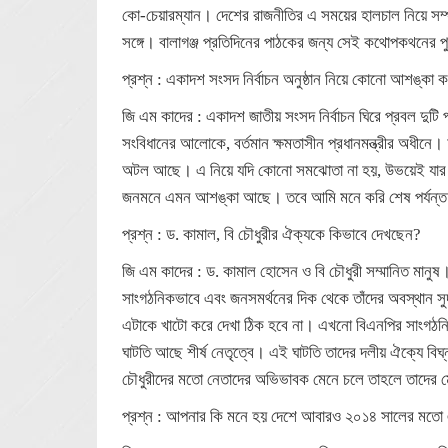
কো-চেয়ারম্যান। দেশের রাজনীতির এ সময়ের হালচাল নিয়ে সম্প্
সঙ্গে। বালাগঞ্জ প্রতিদিনের পাঠকের জন্য সেই কথোপকথনের প
প্রশ্ন : একাদশ সংসদ নির্বাচন অনুষ্ঠান নিয়ে কোনো আশঙ্কা 
জি এম কাদের : একাদশ জাতীয় সংসদ নির্বাচন ঘিরে প্রবল দুটি
সংবিধানের আলোকে, বর্তমান ক্ষমতাসীন প্রধানমন্ত্রীর অধীনে।
অটল আছে। এ নিয়ে যদি কোনো সমঝোতা না হয়, উভয়েই যার যার 
জনমনে এমন আশঙ্কা আছে। তবে আমি মনে করি শেষ পর্যন্ত নি
প্রশ্ন : ড. কামাল, বি চৌধুরীর ঐক্যকে কিভাবে দেখছেন?
জি এম কাদের : ড. কামাল হোসেন ও বি চৌধুরী সম্মানিত মানুষ
সাংগঠনিকভাবে এবং জনসমর্থনের দিক থেকে তাঁদের অবস্থান সুদৃঢ়
এটাকে খাটো করে দেখা ঠিক হবে না। এখনো বিএনপির সাংগঠনিক
ঘাটতি আছে শীর্ষ নেতৃত্বে। এই ঘাটতি তাদের দলীয় ঐক্যে বি
চৌধুরীদের মতো নেতাদের অভিভাবক মেনে চলে তাহলে তাদের মোর
প্রশ্ন : আপনার কি মনে হয় দেশে আবারও ২০১৪ সালের মতো 