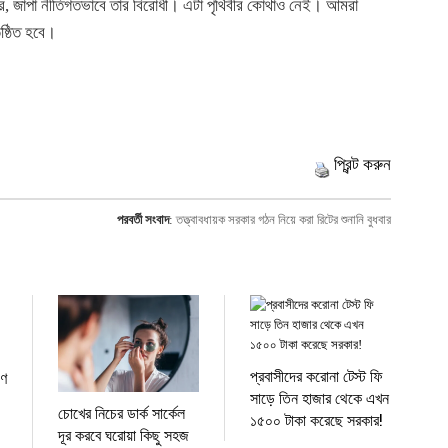
করে, জাপা নীতিগতভাবে তার বিরোধী। এটা পৃথিবীর কোথাও নেই। আমরা
ষ্ঠিত হবে।
প্রিন্ট করুন
পরবর্তী সংবাদ
:
তত্ত্বাবধায়ক সরকার গঠন নিয়ে করা রিটের শুনানি বুধবার
প্রবাসীদের করোনা টেস্ট ফি
পণ
সাড়ে তিন হাজার থেকে এখন
চোখের নিচের ডার্ক সার্কেল
১৫০০ টাকা করেছে সরকার!
দূর করবে ঘরোয়া কিছু সহজ