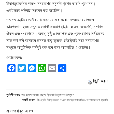
নিরাপত্তাজনিত কারণে সমাবেশের অনুমতি প্রদান করেনি প্রশাসন।
একইভাবে শনিবার আবেদন করা হয়েছিল।
গত ১৩ অক্টোবর জাতীয় প্রেসক্লাবে এক সংবাদ সম্মেলনের মাধ্যমে
আত্মপ্রকাশ হওয়া নতুন এ জোটে বিএনপি ছাড়াও রয়েছে জেএসডি, নাগরিক
ঐক্য এবং গণফোরাম। অবাধ, সুষ্ঠু ও নিরপেক্ষ এবং গ্রহণযোগ্য নির্বাচনসহ
সাত দফা দাবি আদায়ের জনমত গড়ে তুলতে রেজিস্ট্রারি মাঠে সমাবেশের
মাধ্যমে আনুষ্ঠানিক কর্মসূচি শুরু হবে বহুল আলোচিত এ জোটের।
শেয়ার করুন:
Facebook
Twitter
Messenger
WhatsApp
Email
Share
প্রিন্ট করুন
পূর্ববর্তী সংবাদ
:
শুরু হয়েছে ঢাকার বাইরে ক্রিকেট উন্নয়নের উদ্যোগ
পরবর্তী সংবাদ
:
পিএইচডি ডিগ্রি করতে লণ্ডন যাচ্ছেন সাংবাদিক গোলাম মাওলা হাজারি
এ সংক্রান্ত আরও