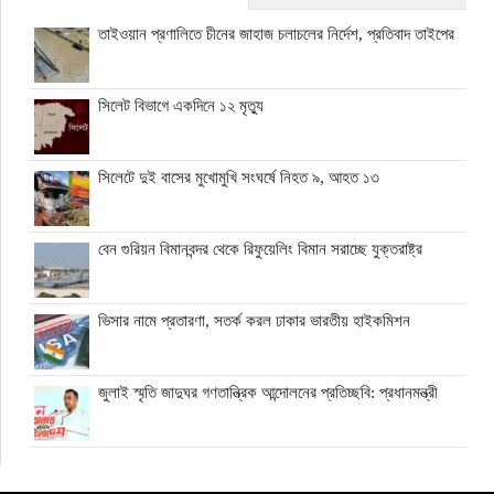
তাইওয়ান প্রণালিতে চীনের জাহাজ চলাচলের নির্দেশ, প্রতিবাদ তাইপের
সিলেট বিভাগে একদিনে ১২ মৃত্যু
সিলেটে দুই বাসের মুখোমুখি সংঘর্ষে নিহত ৯, আহত ১৩
বেন গুরিয়ন বিমানবন্দর থেকে রিফুয়েলিং বিমান সরাচ্ছে যুক্তরাষ্ট্র
ভিসার নামে প্রতারণা, সতর্ক করল ঢাকার ভারতীয় হাইকমিশন
জুলাই স্মৃতি জাদুঘর গণতান্ত্রিক আন্দোলনের প্রতিচ্ছবি: প্রধানমন্ত্রী
ঘনিষ্ঠদের আপত্তিতে চাপে ট্রাম্প, ইরান যুদ্ধ ও মধ্যবর্তী নির্বাচন সামনে
বড় পরীক্ষা