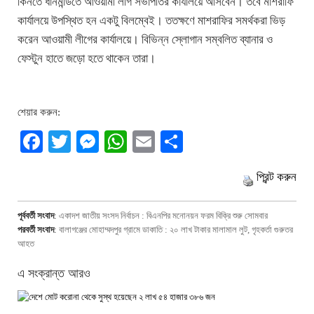
কিনতে ধানমন্ডিতে আওয়ামী লীগ সভাপতির কার্যালয়ে আসবেন। তবে মাশরাফি
কার্যালয়ে উপস্থিত হন একটু বিলম্বেই। ততক্ষণে মাশরাফির সমর্থকরা ভিড়
করেন আওয়ামী লীগের কার্যালয়ে। বিভিন্ন স্লোগান সম্বলিত ব্যানার ও
ফেস্টুন হাতে জড়ো হতে থাকেন তারা।
শেয়ার করুন:
Facebook
Twitter
Messenger
WhatsApp
Email
Share
প্রিন্ট করুন
পূর্ববর্তী সংবাদ
:
একাদশ জাতীয় সংসদ নির্বাচন : বিএনপির মনোনয়ন ফরম বিক্রি শুরু সোমবার
পরবর্তী সংবাদ
:
বালাগঞ্জের মোহাম্মদপুর গ্রামে ডাকাতি : ২০ লাখ টাকার মালামাল লুট, গৃহকর্তা গুরুতর
আহত
এ সংক্রান্ত আরও