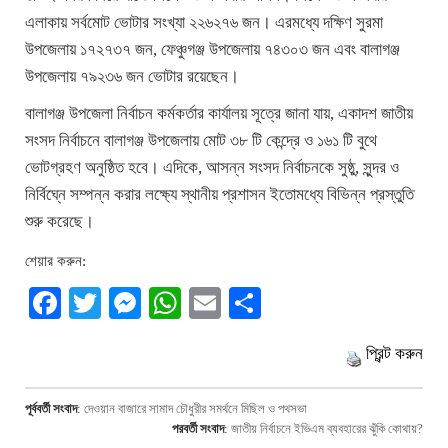
এলাকায় সর্বমোট ভোটার সংখ্যা ২২৬২৭৬ জন। এরমধ্যে দক্ষিণ সুরমা
উপজেলায় ১৭২৭৩৭ জন, ফেঞ্চুগঞ্জ উপজেলায় ৭৪৩০৩ জন এবং বালাগঞ্জ
উপজেলায় ৭৯২৩৬ জন ভোটার রয়েছেন।
বালাগঞ্জ উপজেলা নির্বাচন কর্মকর্তার কার্যালয় সূত্রে জানা যায়, একাদশ জাতীয়
সংসদ নির্বাচনে বালাগঞ্জ উপজেলায় মোট ৩৮ টি কেন্দ্রে ও ১৬১ টি বুথে
ভোটগ্রহণ অনুষ্ঠিত হবে। এদিকে, আসন্ন সংসদ নির্বাচনকে সুষ্ঠু, সুন্দর ও
নির্বিঘ্নে সম্পন্ন করার লক্ষ্যে স্থানীয় প্রশাসন ইতোমধ্যে বিভিন্ন প্রস্তুতি
শুরু করেছে।
শেয়ার করুন:
Facebook
Twitter
Messenger
WhatsApp
Email
Share
প্রিন্ট করুন
পূর্ববর্তী সংবাদ
:
দেওয়ান বাজারে সামাদ চৌধুরীর সমর্থনে মিছিল ও পথসভা
পরবর্তী সংবাদ
:
জাতীয় নির্বাচনে ইভিএম ব্যবহারের ঝুঁকি কোথায়?