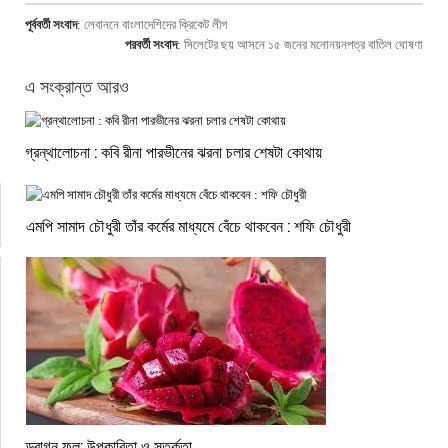
পূর্ববর্তী সংবাদ
:
লেবাননে বাংলাদেশিদের ক্রিকেট লীগ
পরবর্তী সংবাদ
:
সিলেটের ছয় আসনে ১৫ জনের মনোনয়নপত্র বাতিল ঘোষণা
এ সংক্রান্ত আরও
গ্রন্থালোচনা : কবি রীনা পারভীনের ঝরনা চলার শেষটা কোথায়
এমপি সামাদ চৌধুরী তাঁর কর্মের মাধ্যমে বেঁচে থাকবেন : শফি চৌধুরী
ড্রাগন ফল: উপকারিতা ও সতর্কতা