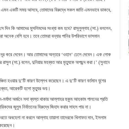
পর এমন একটি সময় আসবে, তোমাদের বিরুদ্ধে সকল জাতি এমনভাবে ডাকবে,
 দিন কি আমাদের মুসলিমদের সংখ্যা কম হবে? রাসূলুল্লাহ (সা.) বললেন,
রো অনেক বেশি হবে। তবে তোমরা বন্যার পানির উপরিভাগে ভাসমান
য় দূর করে দেবেন। আর তোমাদের অন্তরে ‘ওহান’ ঢেলে দেবেন। এক লোক
 রাসুল (সা.) বলেন, দুনিয়ার মহব্বত আর মৃত্যুকে অপছন্দ করা।’ (সুনানে
লাঞ্চিত হওয়ার দু’টি কারণ উল্লেখ করেছেন। এ দু’টি কারণ বর্তমান যুগের
হব্বত, আরেকটি হলো মৃত্যুর ভয়।
ন-মর্যাদা অর্জনে সদা ব্যস্ত থাকায় আল্লাহর হুকুম আহকাম পালনের প্রতি
কদের জুলুম নির্যাতনের বিরুদ্ধে জিহাদ করার সাহস পায় না।
রতে অবহেলা না করলে আল্লাহ তায়ালা তাদেরকে খিলাফত দান, ইসলাম
দা করেছেন।