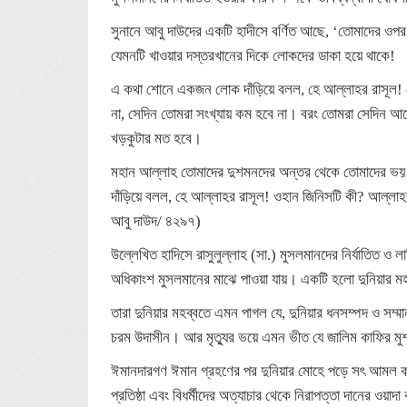
সুনানে আবু দাউদের একটি হাদীসে বর্ণিত আছে, ‘তোমাদের ও
যেমনটি খাওয়ার দস্তরখানের দিকে লোকদের ডাকা হয়ে থাকে!
এ কথা শোনে একজন লোক দাঁড়িয়ে বলল, হে আল্লাহর রাসূল! সে
না, সেদিন তোমরা সংখ্যায় কম হবে না। বরং তোমরা সেদিন আ
খড়কুটার মত হবে।
মহান আল্লাহ তোমাদের দুশমনদের অন্তর থেকে তোমাদের ভ
দাঁড়িয়ে বলল, হে আল্লাহর রাসূল! ওহান জিনিসটি কী? আল্লাহর
আবু দাউদ/ ৪২৯৭)
উল্লেখিত হাদিসে রাসুলুল্লাহ (সা.) মুসলমানদের নির্যাতিত ও 
অধিকাংশ মুসলমানের মাঝে পাওয়া যায়। একটি হলো দুনিয়ার ম
তারা দুনিয়ার মহব্বতে এমন পাগল যে, দুনিয়ার ধনসম্পদ ও সম্মা
চরম উদাসীন। আর মৃত্যুর ভয়ে এমন ভীত যে জালিম কাফির মুশরি
ঈমানদারগণ ঈমান গ্রহণের পর দুনিয়ার মোহে পড়ে সৎ আমল ক
প্রতিষ্ঠা এবং বিধর্মীদের অত্যাচার থেকে নিরাপত্তা দানের ওয়া