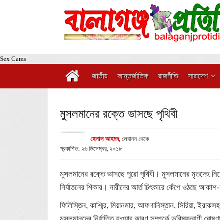
Sex Cams
জাতীয়
আন্তর্জাতিক
রাজনীতি
সারাদেশ
মুসলমানের রক্তে ভাসছে পৃথিবী
হেলাল আহমদ
,
লেবানন থেকে
প্রকাশিত: ২৬ ডিসেম্বর, ২০১৮
মুসলমানের রক্তে ভাসছে পুরো পৃথিবী। মুসলমানের মৃতদেহ নিয়ে
নির্যাতনের শিকার। নারীদের আর্ত চিৎকারে কেঁপে ওঠছে আকাশ
ফিলিস্তিন, কাশ্মির, মিয়ানমার, আফগানিস্তান, সিরিয়া, ইরাকসহ 
মুসলমানদের নির্যাতিত হওয়ার কারণ সম্পর্কে ভবিষ্যদ্বাণী ঘো