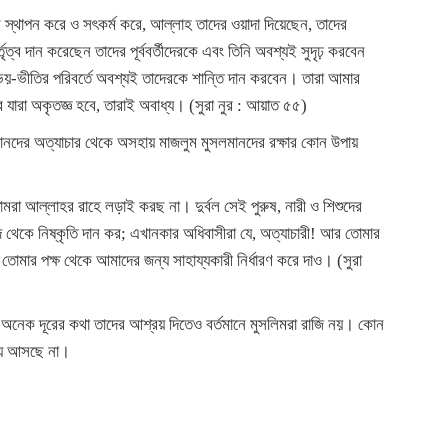
াস স্থাপন করে ও সৎকর্ম করে, আল্লাহ তাদের ওয়াদা দিয়েছেন, তাদের
ৃত্ব দান করেছেন তাদের পূর্ববর্তীদেরকে এবং তিনি অবশ্যই সুদৃঢ় করবেন
র ভয়-ভীতির পরিবর্তে অবশ্যই তাদেরকে শান্তি দান করবেন। তারা আমার
রা অকৃতজ্ঞ হবে, তারাই অবাধ্য। (সুরা নুর : আয়াত ৫৫)
মানদের অত্যাচার থেকে অসহায় মাজলুম মুসলমানদের রক্ষার কোন উপায়
মরা আল্লাহর রাহে লড়াই করছ না। দুর্বল সেই পুরুষ, নারী ও শিশুদের
 থেকে নিষ্কৃতি দান কর; এখানকার অধিবাসীরা যে, অত্যাচারী! আর তোমার
 তোমার পক্ষ থেকে আমাদের জন্য সাহায্যকারী নির্ধারণ করে দাও। (সুরা
ো অনেক দূরের কথা তাদের আশ্রয় দিতেও বর্তমানে মুসলিমরা রাজি নয়। কোন
গিয়ে আসছে না।