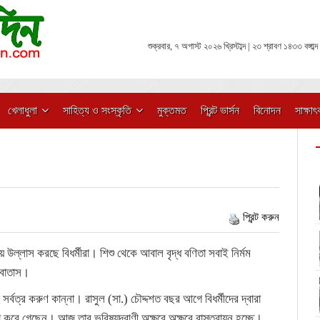
শুক্রবার, ৭ অগাস্ট ২০২৬ খ্রিস্টাব্দ | ২৩ শ্রাবণ ১৪৩৩ বঙ্গাব্দ
খেলাধুলা
সাহিত্য ও সংস্কৃতি
মুক্তমত
প্রিন্ট ভার্সন
বিনোদন
সাক্ষাৎ
প্রিন্ট করুন
 উল্লাস করছে বিধর্মীরা। শিশু থেকে আবাল বৃদ্ধ বণিতা সবাই নির্মম
-বাতাস।
সর্বত্র করুণ কান্না। রাসুল (সা.) চৌদ্দশত বছর আগে বিধর্মীদের দ্বারা
ষণা করে গেছেন। আজ তার ভবিষ্যদ্বাণী অক্ষরে অক্ষরে বাস্তবায়ন হচ্ছে।