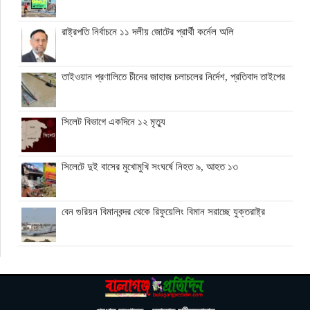
রাষ্ট্রপতি নির্বাচনে ১১ দলীয় জোটের প্রার্থী কর্নেল অলি
তাইওয়ান প্রণালিতে চীনের জাহাজ চলাচলের নির্দেশ, প্রতিবাদ তাইপের
সিলেট বিভাগে একদিনে ১২ মৃত্যু
সিলেটে দুই বাসের মুখোমুখি সংঘর্ষে নিহত ৯, আহত ১৩
বেন গুরিয়ন বিমানবন্দর থেকে রিফুয়েলিং বিমান সরাচ্ছে যুক্তরাষ্ট্র
ভিসার নামে প্রতারণা, সতর্ক করল ঢাকার ভারতীয় হাইকমিশন
জুলাই স্মৃতি জাদুঘর গণতান্ত্রিক আন্দোলনের প্রতিচ্ছবি: প্রধানমন্ত্রী