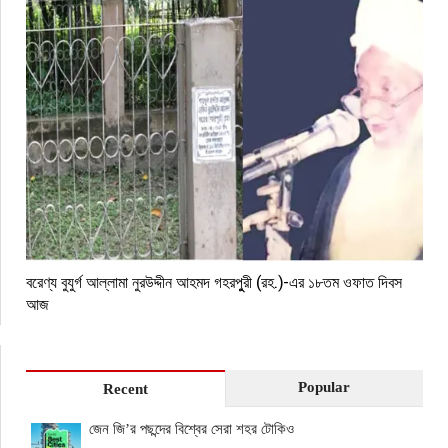
বরেণ্য বুযুর্গ আল্লামা নুরউদ্দীন আহমদ গহরপুুরী (রহ.)-এর ১৮তম ওফাত দিবস
আজ
Popular
Recent
জেন জি’র পছন্দের বিশ্বের সেরা শহর টোকিও