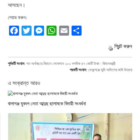
আসছেন।
শেয়ার করুন:
Facebook
Twitter
Messenger
WhatsApp
Email
Share
প্রিন্ট করুন
পূর্ববর্তী সংবাদ
:
গত অর্থবছরে বিমানে লোকসান ২০১ দশমিক ৪৭ কোটি টাকা : বিমানমন্ত্রী
পরবর্তী সংবাদ
:
ফেঞ্চুগঞ্জে ভূমি অফিসের জমি উদ্ধার
এ সংক্রান্ত আরও
বালাগঞ্জ যুবদল নেতা আব্দুছ ছালামকে বিদায়ী সংবর্ধনা