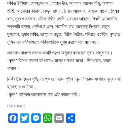
ফকির ইলিয়াস, মোস্তাক অাহমাদ দীন, আকমল হোসেন নিপু, অশোক
তাঁতী, আনোয়ার কামাল, মাজুল হাসান, সৈয়দ আফসার, আহমদ সায়েম, তৈমুর
খান, সুব্রত সরকার, তমিজ উদ্দীন লোদী, ওবায়েদ আকাশ, শিবলী মোকতাদির,
সব্যসাচী হাজরা, সেলিম মণ্ডল, শতানীক রায়, অমলেন্দু বিশ্বাস, মামুন
মুস্তাফা, তুষার কবির, ভাগ্যধন বড়ুয়া, গিরীশ গৈরিক, পলিয়ার ওয়াহিদ, নুসরাত
নুসিন এর কবিতাগুলো কবিতাপাঠকে মুুগ্ধ করবে বলে মনে হয়।
এছাড়াও মারলন জেমস একটি গল্পের অনুবাদ করেছেন তুষার তালুকদার।
‘বুনন’ বিশেষ ভ্রমণ আখ্যানও উল্লেখ করার মতো। লিখেছেন, ফজল
হাসান।
নির্ঝর নৈঃশব্দ্যের দৃষ্টিনন্দন প্রচ্ছদে ২৪০ পৃষ্টার ‘বুনন’ পঞ্চম সংখ্যার মূল্য রাখা
হয়েছে ১৩০ টাকা।
‘বুনন’ পাঠকের ভালোবাসা পাক এই কামনা করি।
শেয়ার করুন:
Facebook
Twitter
Messenger
WhatsApp
Email
Share