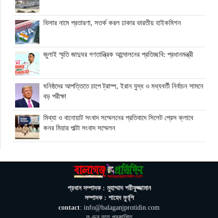
ভিসার নামে প্রতারণা, সতর্ক করল ঢাকার ভারতীয় হাইকমিশন
জুলাই স্মৃতি জাদুঘর গণতান্ত্রিক আন্দোলনের প্রতিচ্ছবি: প্রধানমন্ত্রী
ঘনিষ্ঠদের আপত্তিতে চাপে ট্রাম্প, ইরান যুদ্ধ ও মধ্যবর্তী নির্বাচন সামনে
বড় পরীক্ষা
মিথ্যা ও বানোয়াট সংবাদ সম্মেলনের প্রতিবাদে সিলেট প্রেস ক্লাবে
কনর মিয়ার পাল্টা সংবাদ সম্মেলন
অতিরিক্ত বিদ্যুৎ বিল নিয়ে অপপ্রচারের অভিযোগ, ব্যবস্থা নেওয়ার
হুঁশিয়ারি বিদ্যুৎ বিভাগের
ওমানে মিলবে ১৪ দিনের ফ্রি পর্যটন ভিসা
প্রধান সম্পাদক : মুহাম্মাদ শরীফুজ্জামান
সম্পাদক : শাহেদ মুণ্‌শি
contact
: info@balaganjprotidin.com
ইরানে নতুন হামলা স্থগিত ট্রাম্পের, দ্রুত চুক্তির ইঙ্গিত
লণ্ডন হতে প্রকাশিত