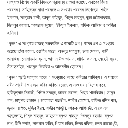
সংখ্যাও বিশেষ একটি বিষয়কে প্রাধান্য দেওয়া হয়েছে, এবারের বিষয়
প্রবন্ধ। সাহিত্যের নানা প্রসঙ্গে এ সংখ্যায় প্রবন্ধ লিখেছেন, শহীদ
ইকবাল, সন্তোষ ঢালী, আবুল কাইয়ুম, শিমুল মাহমুদ, ঝুমা চট্টোপাধ্যায়,
জিললুর রহমান, আশরাফ জূয়েল, ইউসুফ ইকবাল, শফিক আজিজ ও আজির
হাসিব।
‘বুনন’ এ সংখ্যায় রয়েছে সমকালীন এগারোটি গল্প। যাদের গল্প এ সংখ্যায়
রয়েছে তাঁরা হলেন, ওয়াহিদ সারো, অনন্ত মাহফুজ, রুমা মোদক, গাজী
তানজিয়া, সোলায়মান সুমন, আশান উজ জামান, হামিম কামাল, মেহেদী ধ্রুব,
মীম হুসাইন, শামসুল কিবরিয়া ও আলমগীর হোসেন।
‘বুনন’ প্রতি সংখ্যার মতো এ সংখ্যায়ও আছে কবিতার আধিক্য। এ সময়ের
নবীন-প্রবীণ ৭৭ জন কবির কবিতা রয়েছে এ সংখ্যায়। বিশেষ করে,
হাবীবুল্লাহ সিরাজী, শিউল মনজুর, জাফর সাদেক, শিহাব শাহরিয়ার। মাসুদ
খান, মাসুদার রহমান। জাহানারা পারভীন, শামীম হোসেন, হাফিজ রশিদ খান,
জুনান নাশিত, মুজিব ইরম, রাজীব আর্জুনি, ফারুক আফিনদী, এ কে এম
আব্দুল্লাহ, শিমুল মাহমুদ, আহমেদ স্বপন মাহমুদ, জিললুর রহমান, স্বপন
নাথ, রিসি দলাই, সালমান ফরিদ, পিয়াস মজিদ, নিলয় রফিক, মলয় রায়চৌধুরী,