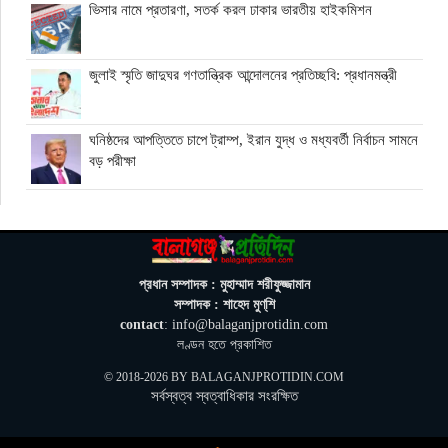
ভিসার নামে প্রতারণা, সতর্ক করল ঢাকার ভারতীয় হাইকমিশন
জুলাই স্মৃতি জাদুঘর গণতান্ত্রিক আন্দোলনের প্রতিচ্ছবি: প্রধানমন্ত্রী
ঘনিষ্ঠদের আপত্তিতে চাপে ট্রাম্প, ইরান যুদ্ধ ও মধ্যবর্তী নির্বাচন সামনে
বড় পরীক্ষা
মিথ্যা ও বানোয়াট সংবাদ সম্মেলনের প্রতিবাদে সিলেট প্রেস ক্লাবে
কনর মিয়ার পাল্টা সংবাদ সম্মেলন
অতিরিক্ত বিদ্যুৎ বিল নিয়ে অপপ্রচারের অভিযোগ, ব্যবস্থা নেওয়ার
প্রধান সম্পাদক : মুহাম্মাদ শরীফুজ্জামান
হুঁশিয়ারি বিদ্যুৎ বিভাগের
সম্পাদক : শাহেদ মুণ্‌শি
contact
: info@balaganjprotidin.com
ওমানে মিলবে ১৪ দিনের ফ্রি পর্যটন ভিসা
লণ্ডন হতে প্রকাশিত
© 2018-2026 BY
BALAGANJPROTIDIN.COM
সর্বস্বত্ব স্বত্বাধিকার সংরক্ষিত
ইরানে নতুন হামলা স্থগিত ট্রাম্পের, দ্রুত চুক্তির ইঙ্গিত