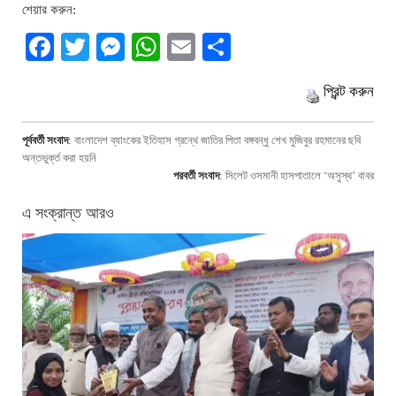
শেয়ার করুন:
Facebook
Twitter
Messenger
WhatsApp
Email
Share
প্রিন্ট করুন
পূর্ববর্তী সংবাদ
:
বাংলাদেশ ব্যাংকের ইতিহাস গ্রন্থে জাতির পিতা বঙ্গবন্ধু শেখ মুজিবুর রহমানের ছবি
অন্তভুর্ক্ত করা হয়নি
পরবর্তী সংবাদ
:
সিলেট ওসমানী হাসপাতালে ‘অসুস্থ’ বাবর
এ সংক্রান্ত আরও