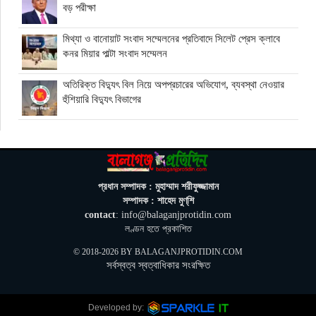
বড় পরীক্ষা
মিথ্যা ও বানোয়াট সংবাদ সম্মেলনের প্রতিবাদে সিলেট প্রেস ক্লাবে
কনর মিয়ার পাল্টা সংবাদ সম্মেলন
অতিরিক্ত বিদ্যুৎ বিল নিয়ে অপপ্রচারের অভিযোগ, ব্যবস্থা নেওয়ার
হুঁশিয়ারি বিদ্যুৎ বিভাগের
ওমানে মিলবে ১৪ দিনের ফ্রি পর্যটন ভিসা
ইরানে নতুন হামলা স্থগিত ট্রাম্পের, দ্রুত চুক্তির ইঙ্গিত
প্রধান সম্পাদক : মুহাম্মাদ শরীফুজ্জামান
সম্পাদক : শাহেদ মুণ্‌শি
contact
: info@balaganjprotidin.com
বালাগঞ্জে শিশু-কিশোরদের মসজিদমুখী করতে ব্যতিক্রমী উদ্যোগ, ৩৩
লণ্ডন হতে প্রকাশিত
জনকে পুরস্কার প্রদান
© 2018-2026 BY
BALAGANJPROTIDIN.COM
সর্বস্বত্ব স্বত্বাধিকার সংরক্ষিত
এনআইডি সংশোধন সহজ করতে চার সদস্যের কমিটি গঠন ইসির
Next »
Developed by: