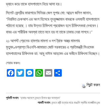
ভ্যানে করে তাকে হাসপাতালে নিয়ে আসা হয়।
সিলেট কেন্দ্রীয় কারাগারে সিনিয়র জেল সুপার মো: আব্দুল জলিল জানান,
‘নিয়মিত চেকআপ এর অংশ হিসেবে লুৎফুজ্জামান বাবরকে ওসমানী হাসপাতালে
পাঠানো হয়েছে ‌। তার উন্নত চিকিৎসা প্রয়োজন হলে চিকিৎসকরা দেখবেন।
বাবর এর শারীরিক অবস্থা তাতে মনে হয় না তাকে ঢাকায় নেয়া লাগবে।’
২১ আগস্ট গ্রেনেড হামলার মামলা ও দশ ট্রাক অস্ত্র মামলায়
মৃত্যুদণ্ডপ্রাপ্ত বিএনপি-জামায়ত জোট সরকারের এ প্রতিমন্ত্রী সিওমেক
হাসপাতালের চিকিৎসক ডা: আবু নাঈম আহমেদ এর অধীনে চিকিৎসা নিচ্ছেন।
শেয়ার করুন:
Facebook
Twitter
Messenger
WhatsApp
Email
Share
প্রিন্ট করুন
পূর্ববর্তী সংবাদ
:
‘ঢাকার আদেশে লন্ডনে হিসাব জব্দ অসম্ভব’
পরবর্তী সংবাদ
:
লন্ডনে স্ত্রী হত্যার দায়ে বাঙালি স্বামীর যাবজ্জীবন দন্ড