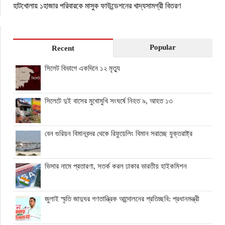
হাটখোলায় ১হাজার পরিবারকে মাসুক ফাউন্ডেশনের খাদ্যসামগ্রী বিতরণ
Popular
Recent
সিলেট বিভাগে একদিনে ১২ মৃত্যু
সিলেটে দুই বাসের মুখোমুখি সংঘর্ষে নিহত ৯, আহত ১৩
বেন গুরিয়ন বিমানবন্দর থেকে রিফুয়েলিং বিমান সরাচ্ছে যুক্তরাষ্ট্র
ভিসার নামে প্রতারণা, সতর্ক করল ঢাকার ভারতীয় হাইকমিশন
জুলাই স্মৃতি জাদুঘর গণতান্ত্রিক আন্দোলনের প্রতিচ্ছবি: প্রধানমন্ত্রী