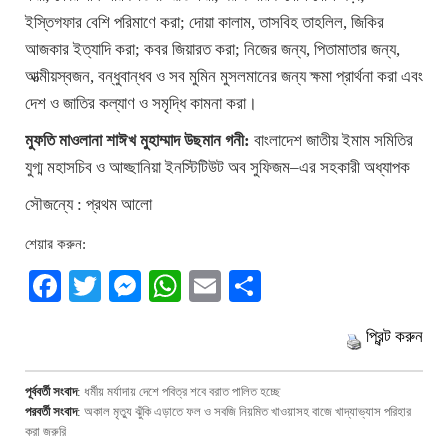
ইস্তিগফার বেশি পরিমাণে করা; দোয়া কালাম, তাসবিহ তাহলিল, জিকির
আজকার ইত্যাদি করা; কবর জিয়ারত করা; নিজের জন্য, পিতামাতার জন্য,
আত্মীয়স্বজন, বন্ধুবান্ধব ও সব মুমিন মুসলমানের জন্য ক্ষমা প্রার্থনা করা এবং
দেশ ও জাতির কল্যাণ ও সমৃদ্ধি কামনা করা।
মুফতি মাওলানা শাঈখ মুহাম্মাদ উছমান গনী:
বাংলাদেশ জাতীয় ইমাম সমিতির
যুগ্ম মহাসচিব ও আহ্ছানিয়া ইনস্টিটিউট অব সুফিজম–এর সহকারী অধ্যাপক
সৌজন্যে : প্রথম আলো
শেয়ার করুন:
Facebook
Twitter
Messenger
WhatsApp
Email
Share
প্রিন্ট করুন
পূর্ববর্তী সংবাদ
:
ধর্মীয় মর্যাদায় দেশে পবিত্র শবে বরাত পালিত হচ্ছে
পরবর্তী সংবাদ
:
অকাল মৃত্যু ঝুঁকি এড়াতে ফল ও সবজি নিয়মিত খাওয়াসহ বাজে খাদ্যাভ্যাস পরিহার
করা জরুরি