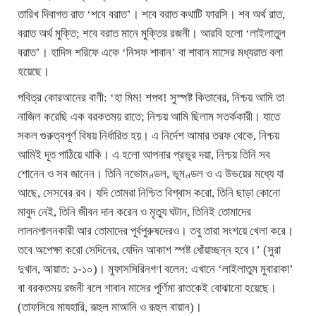
তারিখ দিবাগত রাত ‘শবে বরাত’। শবে বরাত কথাটি ফারসি। শব অর্থ রাত,
বরাত অর্থ মুক্তি; শবে বরাত মানে মুক্তির রজনী। আরবি হলো ‘লাইলাতুল
বরাত’। হাদিস শরিফে একে ‘নিসফ শাবান’ বা শাবান মাসের মধ্যরাত বলা
হয়েছে।
পবিত্র কোরআনের বাণী: ‘হা মিম! শপথ! সুস্পষ্ট কিতাবের, নিশ্চয় আমি তা
নাজিল করেছি এক বরকতময় রাতে; নিশ্চয় আমি ছিলাম সতর্ককারী। যাতে
সকল গুরুত্বপূর্ণ বিষয় নির্ধারিত হয়। এ নির্দেশ আমার তরফ থেকে, নিশ্চয়
আমিই দূত পাঠিয়ে থাকি। এ হলো আপনার প্রভুর দয়া, নিশ্চয় তিনি সব
শোনেন ও সব জানেন। তিনি নভোমণ্ডল, ভূমণ্ডল ও এ উভয়ের মধ্যে যা
আছে, সেসবের রব। যদি তোমরা নিশ্চিত বিশ্বাস করো, তিনি ছাড়া কোনো
মাবুদ নেই, তিনি জীবন দান করেন ও মৃত্যু ঘটান, তিনিই তোমাদের
লালনপালনকারী আর তোমাদের পূর্বপুরুষদেরও। তবু তারা সংশয়ে খেলা করে।
তবে অপেক্ষা করো সেদিনের, যেদিন আকাশ স্পষ্ট ধোঁয়াচ্ছন্ন হবে।’ (সুরা
দুখান, আয়াত: ১-১০)। মুফাসসিরিনগণ বলেন: এখানে ‘লাইলাতুম মুবারাকা’
বা বরকতময় রজনী বলে শাবান মাসের পূর্ণিমা রাতকেই বোঝানো হয়েছে।
(তাফসিরে মাযহারি, রূহুল মাআনি ও রূহুল বায়ান)।