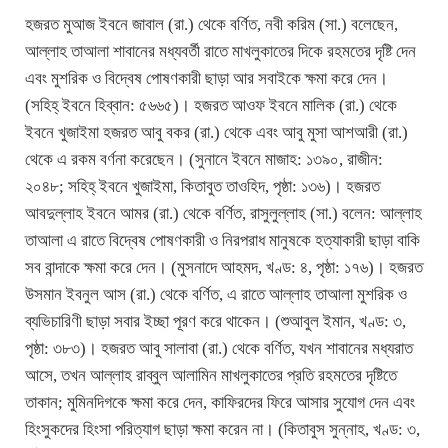
হজরত মুআজ ইবনে জাবাল (রা.) থেকে বর্ণিত, নবী করিম (সা.) বলেছেন,
আল্লাহ তাআলা শাবানের মধ্যবর্তী রাতে মাখলুকাতের দিকে রহমতের দৃষ্টি দেন
এবং মুশরিক ও বিদ্বেষ পোষণকারী ছাড়া আর সবাইকে ক্ষমা করে দেন।
(সহিহ্ ইবনে হিব্বান: ৫৬৬৫)। হজরত আওফ ইবনে মালিক (রা.) থেকে
ইবনে খুজাইমা হজরত আবু বকর (রা.) থেকে এবং আবু মুসা আশআরী (রা.)
থেকে এ রকম বর্ণনা করেছেন। (সুনানে ইবনে মাজাহ: ১৩৯০, রাজীন:
২০৪৮; সহিহ্ ইবনে খুজাইমা, কিতাবুত তাওহিদ, পৃষ্ঠা: ১৩৬)। হজরত
আবদুল্লাহ ইবনে আমর (রা.) থেকে বর্ণিত, রাসুলুল্লাহ (সা.) বলেন: আল্লাহ
তাআলা এ রাতে বিদ্বেষ পোষণকারী ও নিরপরাধ মানুষকে হত্যাকারী ছাড়া বাকি
সব বান্দাকে ক্ষমা করে দেন। (মুসনাদে আহমদ, খণ্ড: ৪, পৃষ্ঠা: ১৭৬)। হজরত
উসমান ইবনুল আস (রা.) থেকে বর্ণিত, এ রাতে আল্লাহ তাআলা মুশরিক ও
ব্যভিচারিণী ছাড়া সবার ইচ্ছা পূরণ করে থাকেন। (শুআবুল ইমান, খণ্ড: ৩,
পৃষ্ঠা: ৩৮৩)। হজরত আবু সালাবা (রা.) থেকে বর্ণিত, যখন শাবানের মধ্যরাত
আসে, তখন আল্লাহ রাব্বুল আলামিন মাখলুকাতের প্রতি রহমতের দৃষ্টিতে
তাকান; মুমিনদিগকে ক্ষমা করে দেন, কাফিরদের ফিরে আসার সুযোগ দেন এবং
হিংসুকদের হিংসা পরিত্যাগ ছাড়া ক্ষমা করেন না। (কিতাবুস সুন্নাহ, খণ্ড: ৩,