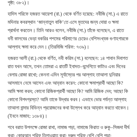
পৃষ্ঠা: ৩৮২)।
হাদিস শরিফে হজরত আয়েশা (রা.) থেকে বর্ণিত হয়েছে: নবীজি (সা.) এ রাতে
মদিনার কবরস্থান ‘জান্নাতুল বাকি’তে এসে মৃতদের জন্য দোয়া ও ক্ষমা
প্রার্থনা করতেন। তিনি আরও বলেন, নবীজি (সা.) তাঁকে বলেছেন, এ রাতে
বনী কালবের ভেড়া বকরির পশমের পরিমাণের চেয়েও বেশিসংখ্যক গুণাহগারকে
আল্লাহ ক্ষমা করে দেন। (তিরমিজি শরিফ: ৭৩৯)।
হজরত আলী (রা.) থেকে বর্ণিত, নবী করিম (সা.) বলেছেন: ১৪ শাবান দিবাগত
রাত যখন আসে, তখন তোমরা এ রাতটি ইবাদত–বন্দেগিতে কাটাও এবং দিনের
বেলায় রোজা রাখো; কেননা এদিন সূর্যাস্তের পর আল্লাহ তাআলা দুনিয়ার
আসমানে নেমে আসেন এবং আহ্বান করেন: কোনো ক্ষমাপ্রার্থী আছো কি?
আমি ক্ষমা করব; কোনো রিজিকপ্রার্থী আছো কি? আমি রিজিক দেব; আছো কি
কোনো বিপদগ্রস্ত? আমি তাকে উদ্ধার করব। এভাবে ভোর পর্যন্ত আল্লাহ
তাআলা বান্দার বিভিন্ন প্রয়োজনের কথা উল্লেখ করে আহ্বান করতে থাকেন।
(ইবনে মাজাহ: ১৩৮৪)।
শবে বরাত উপলক্ষে রোজা রাখা, নামাজ পড়া, নামাজে কিরাত ও রুকু–সিজদা দীর্ঘ
করা; কোরআন শরিফ তিলাওয়াত করা; দরুদ শরিফ বেশি বেশি পড়া;