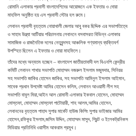
রোমানি এলাকায় প্রবাসী বাংলাদেশিদের আয়োজনে এক ইফতার ও দোয়া
মাহফিল অনুষ্ঠিত হয় এস প্রবাসী স্টোর হল রুমে।
লেবানন প্রবাসী বৃহত্তম নোয়াখালী জেলার আবু বকর ছিদ্দিক এর সভাপতিত্বে
ও সাহাব উল্ল্যা আটিয়ার পরিচালনায় লেবাননে বসবাসরত বিভিন্ন এলাকার
সামাজিক ও রাজনৈতিক দলের নেতৃবৃন্দসহ আঞ্চলিক গণ্যমান্য ব্যক্তিবর্গ
উপস্হিত ছিলেন এ ইফতার ও দোয়া মাহফিলে।
তাঁদের মধ্যে অন্যতম হচ্ছেন – বাংলাদেশ জাতীয়তাবাদী দল বিএনপি কেন্দ্রীয়
কমিটি লেবানন শাখার সভাপতি মোহাম্মদ নজরুল ইসলাম মজুমদার, সিনিয়র
সহ সভাপতি জাকির হোসেন জাকির, সহ সভাপতি আমিনুল ইসলাম আইমান,
সাবেক প্রধান উপদেষ্টা আমির হোসেন কলিম, লেবানন আওয়ামী লীগ সহ
সভাপতি বাবুল মিয়া,আইন আল রোমানী এলাকার ইকবাল হোসেন, মোহাম্মদ
মোস্তফা, মোহাম্মদ মোস্তফা পাটোয়ারী, শাহ আলম,আমির হোসেন,
লেবাননের বৃহত্তম পাহাদ সুপার মার্কেট হাউজ কিপিং সুপার ভাইজার আমির
হোসেন,রফিকুর ইসলাম,জসিম উদ্দিন, মোহাম্মদ মাসুদ, প্রিন্ট ও ইলেকট্রনিকস
মিডিয়ার প্রতিনিধি ওয়াসীম আকরাম প্রমুখ।