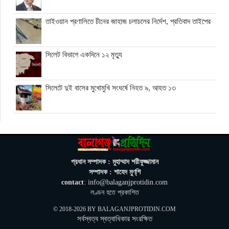
তাইওয়ান প্রণালিতে চীনের জাহাজ চলাচলের নির্দেশ, প্রতিবাদ তাইপের
সিলেট বিভাগে একদিনে ১২ মৃত্যু
সিলেটে দুই বাসের মুখোমুখি সংঘর্ষে নিহত ৯, আহত ১৩
বেন গুরিয়ন বিমানবন্দর থেকে রিফুয়েলিং বিমান সরাচ্ছে যুক্তরাষ্ট্র
ভিসার নামে প্রতারণা, সতর্ক করল ঢাকার ভারতীয় হাইকমিশন
প্রধান সম্পাদক : মুহাম্মাদ শরীফুজ্জামান
সম্পাদক : শাহেদ মুণ্‌শি
contact
: info@balaganjprotidin.com
জুলাই স্মৃতি জাদুঘর গণতান্ত্রিক আন্দোলনের প্রতিচ্ছবি: প্রধানমন্ত্রী
লণ্ডন হতে প্রকাশিত
© 2018-2026 BY
BALAGANJPROTIDIN.COM
সর্বস্বত্ব স্বত্বাধিকার সংরক্ষিত
ঘনিষ্ঠদের আপত্তিতে চাপে ট্রাম্প, ইরান যুদ্ধ ও মধ্যবর্তী নির্বাচন সামনে