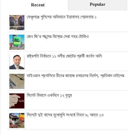
Popular
Recent
ফেঞ্চুগঞ্জে পুলিশের অভিযানে ইয়াবাসহ গ্রেফতার ১
জেন জি’র পছন্দের বিশ্বের সেরা শহর টোকিও
রাষ্ট্রপতি নির্বাচনে ১১ দলীয় জোটের প্রার্থী কর্নেল অলি
তাইওয়ান প্রণালিতে চীনের জাহাজ চলাচলের নির্দেশ, প্রতিবাদ তাইপের
সিলেট বিভাগে একদিনে ১২ মৃত্যু
সিলেটে দুই বাসের মুখোমুখি সংঘর্ষে নিহত ৯, আহত ১৩
বেন গুরিয়ন বিমানবন্দর থেকে রিফুয়েলিং বিমান সরাচ্ছে যুক্তরাষ্ট্র