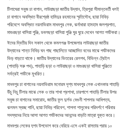
টিলাঘেরা সবুজ চা বাগান, লাউয়াছড়া জাতীয় উদ্যান, ত্রিপুরা সীমান্তবর্তী ধলই
চা বাগানে অবস্থিত বীরশ্রেষ্ঠ হামিদুর রহমানের স্মৃতিসৌধ, ছায়া নিবিড়
পরিবেশে অবস্থিত নয়নাভিরাম মাধবপুর লেক, ঝর্নাধারা হামহাম জলপ্রপাত,
মাগুরছড়া খাসিয়া পুঞ্জি, ডবলছড়া খাসিয়া পুঞ্জি ঘুর ঘুরে দেখেন আগত পর্যটকরা।
ঈদের দ্বিতীয় দিন সকাল থেকে কমলগঞ্জ উপজেলার লাউয়াছড়া জাতীয়
উদ্যানের শান্ত নিবিড় ঘন গাছ গাছালিতে আচ্ছাদিত বনের মাঝে পর্যটকদের
ভিড় বাড়তে থাকে। জাতীয় উদ্যানের ভিতরের রেলপথ, বিভিন্ন ট্রেইল
(পাহাড়ি সরু পথ), পাহাড়ি ছড়া ও লাউয়াছড়া ও মাগুরছড়া খাসিয়া পুঞ্জিতে
সর্বত্রই পর্যটকে মুখরিত।
মাধবপুর চা বাগানের নয়নাভিরাম মনোরম দৃশ্য মাধবপুর লেক এখানকার পাহাড়ি
উঁচু নিচু টিলার মাঝে লেক ও তার শাখা প্রশাখা, চারপাশে পাহাড়ি টিলার উপর
সবুজ চা বাগানের সমারোহ, জাতীয় ফুল দুর্লভ বেগুনী শাপলার আধিপত্য,
ঝলমল স্বচ্ছ পানি, ছায়া নিবিড় পরিবেশ, শাপলা শালুকের পরিদর্শণে পরিবার
সদস্যদের নিয়ে আসা আগত পর্যটকদের আনন্দের বাড়তি মাত্রা যুক্ত করে।
মাধবপুর লেকের দৃশ্য উপভোগ করে বেরিয়ে এসে একই রাস্তায় প্রায় ১০