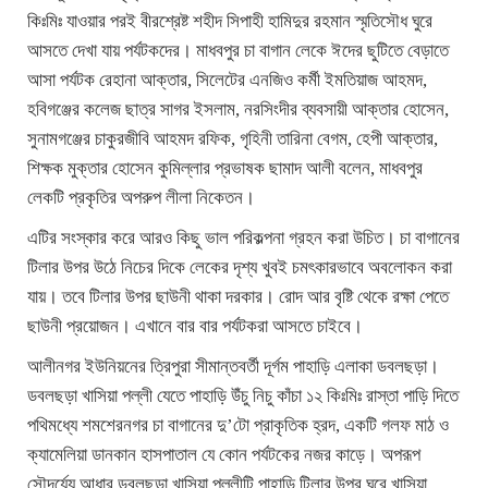
কিঃমিঃ যাওয়ার পরই বীরশ্রেষ্ট শহীদ সিপাহী হামিদুর রহমান স্মৃতিসৌধ ঘুরে
আসতে দেখা যায় পর্যটকদের। মাধবপুর চা বাগান লেকে ঈদের ছুটিতে বেড়াতে
আসা পর্যটক রেহানা আক্তার, সিলেটের এনজিও কর্মী ইমতিয়াজ আহমদ,
হবিগঞ্জের কলেজ ছাত্র সাগর ইসলাম, নরসিংদীর ব্যবসায়ী আক্তার হোসেন,
সুনামগঞ্জের চাকুরজীবি আহমদ রফিক, গৃহিনী তারিনা বেগম, হেপী আক্তার,
শিক্ষক মুক্তার হোসেন কুমিল্লার প্রভাষক ছামাদ আলী বলেন, মাধবপুর
লেকটি প্রকৃতির অপরুপ লীলা নিকেতন।
এটির সংস্কার করে আরও কিছু ভাল পরিকল্পনা গ্রহন করা উচিত। চা বাগানের
টিলার উপর উঠে নিচের দিকে লেকের দৃশ্য খুবই চমৎকারভাবে অবলোকন করা
যায়। তবে টিলার উপর ছাউনী থাকা দরকার। রোদ আর বৃষ্টি থেকে রক্ষা পেতে
ছাউনী প্রয়োজন। এখানে বার বার পর্যটকরা আসতে চাইবে।
আলীনগর ইউনিয়নের ত্রিপুরা সীমান্তবর্তী দূর্গম পাহাড়ি এলাকা ডবলছড়া।
ডবলছড়া খাসিয়া পল্লী যেতে পাহাড়ি উঁচু নিচু কাঁচা ১২ কিঃমিঃ রাস্তা পাড়ি দিতে
পথিমধ্যে শমশেরনগর চা বাগানের দু’টো প্রাকৃতিক হ্রদ, একটি গলফ মাঠ ও
ক্যামেলিয়া ডানকান হাসপাতাল যে কোন পর্যটকের নজর কাড়ে। অপরূপ
সৌন্দর্য্যে আধার ডবলছড়া খাসিয়া পল্লীটি পাহাড়ি টিলার উপর ঘরে খাসিয়া