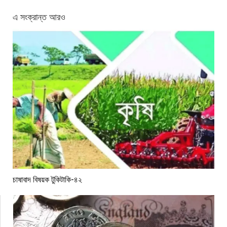
এ সংক্রান্ত আরও
চাষাবাদ বিষয়ক টুকিটাকি-৪২