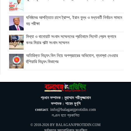
ঘনিষ্ঠদের আপত্তিতে চাপে ট্রাম্প, ইরান যুদ্ধ ও মধ্যবর্তী নির্বাচন সামনে
বড় পরীক্ষা
মিথ্যা ও বানোয়াট সংবাদ সম্মেলনের প্রতিবাদে সিলেট প্রেস ক্লাবে
কনর মিয়ার পাল্টা সংবাদ সম্মেলন
অতিরিক্ত বিদ্যুৎ বিল নিয়ে অপপ্রচারের অভিযোগ, ব্যবস্থা নেওয়ার
হুঁশিয়ারি বিদ্যুৎ বিভাগের
ওমানে মিলবে ১৪ দিনের ফ্রি পর্যটন ভিসা
ইরানে নতুন হামলা স্থগিত ট্রাম্পের, দ্রুত চুক্তির ইঙ্গিত
প্রধান সম্পাদক : মুহাম্মাদ শরীফুজ্জামান
সম্পাদক : শাহেদ মুণ্‌শি
contact
: info@balaganjprotidin.com
বালাগঞ্জে শিশু-কিশোরদের মসজিদমুখী করতে ব্যতিক্রমী উদ্যোগ, ৩৩
লণ্ডন হতে প্রকাশিত
জনকে পুরস্কার প্রদান
© 2018-2026 BY
BALAGANJPROTIDIN.COM
সর্বস্বত্ব স্বত্বাধিকার সংরক্ষিত