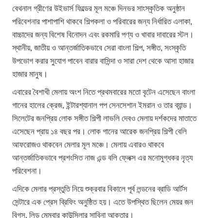
বেথনাল গ্রীণের উইভার্স ফিল্ডের মূল মঞ্চে দিনভর সাংস্কৃতিক অনুষ্ঠান
পরিবেশনার পাশাপাশি থাকবে শিল্পকলা ও পরিবারের জন্য নির্ধারিত এলাকা,
বাচ্চাদের জন্য বিশেষ বিনোদন এবং রকমারি পণ্য ও খাবার দাবারের স্টল।
স্থানীয়, জাতীয় ও আন্তর্জাতিকভাবে সেরা বাংলা শিল্প, সঙ্গীত, সংস্কৃতি
উপভোগ করার সুযোগ পাবেন বারার বাসিন্দা ও সারা দেশ থেকে আসা হাজার
হাজার মানুষ।
এবারের বৈশাখী মেলায় অংশ নিতে প্রথমবারের মতো বৃটেন এসেছেন বাংলা
গানের হালের ক্রেজ, ইন্টারশ্যানাল পপ সেনসেশান ইমরান ও তার ব্যান্ড।
সিলেটের জনপ্রিয় লোক সঙ্গীত শিল্পী লাভলি দেবও মেলায় দর্শকদের মাতাতে
এসেছেন প্রায় ১৪ বছর পর। লোক গানের আরেক জনপ্রিয় শিল্পী বেলি
আফরোজও থাকবেন মেলার মূল মঞ্চে। মেলায় এবারও থাকবে
আন্তর্জাতিকভাবে প্রশংসিত নাজ এন্ড বলি ফ্লেক্স এর মনোমুগ্ধকর নৃত্য
পরিবেশনা।
এদিকে মেলার প্রস্তুতি নিয়ে শুক্রবার বিকালে পূর্ব লন্ডনের ব্রাডি আর্টস
সেন্টারে এক প্রেস ব্রিফিং অনুষ্ঠিত হয়। এতে উপস্থিত ছিলেন মেয়র জন
বিগস, লিড মেম্বার কাউন্সিলার সাবিনা আক্তার।