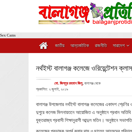
Sex Cams
জাতীয়
আন্তর্জাতিক
রাজনীতি
সারাদেশ
নর্থইস্ট বালাগঞ্জ কলেজে ওরিয়েন্টেশন ক্লা
মো. জিল্লুর রহমান জিলু
,
বালাগঞ্জ থেকে
প্রকাশিত: ২ জুলাই, ২০১৯
বালাগঞ্জ উপজেলার নর্থইস্ট বালাগঞ্জ কলেজের একাদশ শ্রেণির
দুপুরে কলেজ মিলনায়তনে আয়োজিত এ অনুষ্ঠানে প্রধান অতিথি হ
যুক্তরাজ্য প্রবাসী শিক্ষানুরাগী আব্দুল মতিন। অনুষ্ঠানে 
কলেজের প্রভাষক অপূর্ব কুমার দাস ও ছালেহ আহমদের পরিচালন