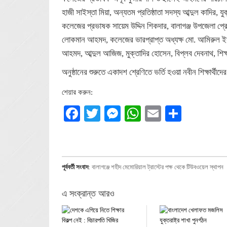
হাজী সাইস্তা মিয়া, অন্যতম প্রতিষ্ঠাতা সদস্য আব্দুল কাদির, য
কলেজের প্রভাষক সায়েম উদ্দিন শিকদার, বালাগঞ্জ উপজেলা প্রেস
লোকমান আহমদ, কলেজের ভারপ্রাপ্ত অধ্যক্ষ মো. আমিরুল ইসলাম
আহমদ, আব্দুল আজিজ, মুক্তাদির হোসেন, বিপ্লব দেবনাথ, শিক্ষা
অনুষ্ঠানের শুরুতে একাদশ শ্রেণিতে ভর্তি হওয়া নবীন শিক্ষার্থী
শেয়ার করুন:
Facebook
Twitter
Messenger
WhatsApp
Email
Share
পূর্ববর্তী সংবাদ
:
বালাগঞ্জে শহীদ মেমোরিয়াল ট্রাস্টের পক্ষ থেকে টিউবওয়েল স্থাপন
এ সংক্রান্ত আরও