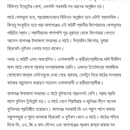
বিভিন্ন ইভেন্টের খেলা, এমনকি সরকারি সব ধরনের অনুষ্ঠান হয়।
মাঠে খেলাধুলা হবে, প্রয়োজনবোধে বিভিন্ন অনুষ্ঠান হবে এটাই স্বাভাবিক।
কিন্তু সংকুচিত হয়ে পড়া বালাগঞ্জের এই মাঠটি স্থানীয় কিশোরদের খেলাধুলার
পরিচিত স্থান। স্থানীয়দের পাশাপাশি দূর-দূরান্ত থেকে কিশোররা খেলতে
আসেন বালাগঞ্জ উপজেলা সদরস্থ এ মাঠে। নিত্যদিন কিশোর, যুবারা
ক্রিকেট-ফুটবল খেলায় মত্ত থাকেন।
অথচ এ মাঠটি এমন অবহেলিত। এলাকাবাসী ও ক্রীড়াপ্রেমীদের দাবি দীর্ঘদিন
যাবৎ মাঠে কোনো প্রকার সংস্কারকাজ হয়নি। এজন্য ইতোমধ্যে সামাজিক
যোগাযোগ মাধ্যম ফেইসবুকে দেখা গেছে ব্যানার, ফেস্টুন নিয়ে মাঠের সংস্কার
কাজের আন্দোলন করছেন সচেতন এলাকাবাসী ও ক্রীড়াপ্রেমীরা।
বালাগঞ্জ উপজেলা সদরস্থ এ মাঠে ফুটবলের প্রচলনই বেশি। প্রায় প্রতি
মাসে ফুটবল টুর্নামেন্ট হয়। এ মাঠে খেলে প্রিমিয়ার ও জুনিয়র লীগে অনেক
ফুটবলার প্রতিষ্ঠিত হয়েছেন। বালাগঞ্জ সরকারি ডি এন স্কুল পাশে থাকায়
স্কুলপড়ুয়া ও ক্ষুদে বালকরা ক্রিকেট ও ফুটবল খেলে এ মাঠে। মাঠের পশ্চিম
দিকে সি, এন, জি ও বাস স্টেশন এবং বালাগঞ্জের প্রধান রাস্তা থাকায় সব