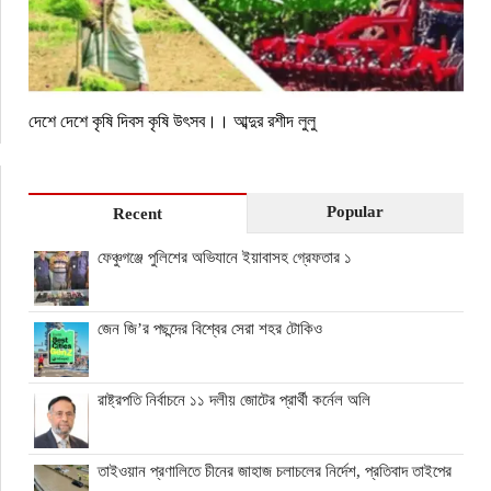
দেশে দেশে কৃষি দিবস কৃষি উৎসব।। আব্দুর রশীদ লুলু
Popular
Recent
ফেঞ্চুগঞ্জে পুলিশের অভিযানে ইয়াবাসহ গ্রেফতার ১
জেন জি’র পছন্দের বিশ্বের সেরা শহর টোকিও
রাষ্ট্রপতি নির্বাচনে ১১ দলীয় জোটের প্রার্থী কর্নেল অলি
তাইওয়ান প্রণালিতে চীনের জাহাজ চলাচলের নির্দেশ, প্রতিবাদ তাইপের