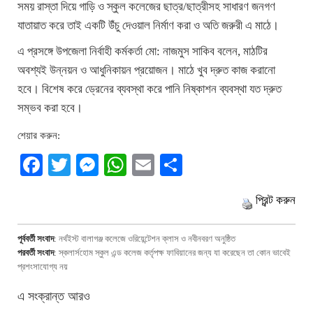
সময় রাস্তা দিয়ে গাড়ি ও স্কুল কলেজের ছাত্র/ছাত্রীসহ সাধারণ জনগণ
যাতায়াত করে তাই একটি উঁচু দেওয়াল নির্মাণ করা ও অতি জরুরী এ মাঠে।
এ প্রসঙ্গে উপজেলা নির্বাহী কর্মকর্তা মো: নাজমুস সাকিব বলেন, মাঠটির
অবশ্যই উন্নয়ন ও আধুনিকায়ন প্রয়োজন। মাঠে খুব দ্রুত কাজ করানো
হবে। বিশেষ করে ড্রেনের ব্যবস্থা করে পানি নিষ্কাশন ব্যবস্থা যত দ্রুত
সম্ভব করা হবে।
শেয়ার করুন:
Facebook
Twitter
Messenger
WhatsApp
Email
Share
প্রিন্ট করুন
পূর্ববর্তী সংবাদ
:
নর্থইস্ট বালাগঞ্জ কলেজে ওরিয়েন্টেশন ক্লাস ও নবীনবরণ অনুষ্ঠিত
পরবর্তী সংবাদ
:
স্কলার্সহোম স্কুল এন্ড কলেজ কর্তৃপক্ষ ফাবিয়ানের জন্য যা করেছেন তা কোন ভাবেই
প্রশংসাযোগ্য নয়
এ সংক্রান্ত আরও