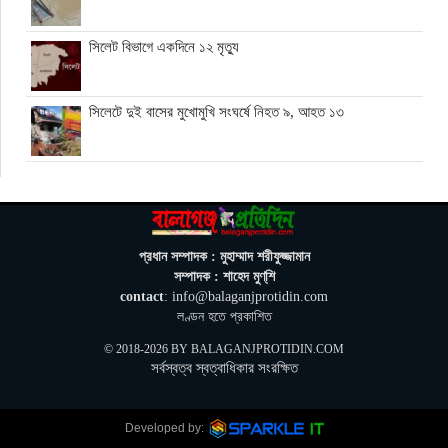
সিলেট বিভাগে একদিনে ১২ মৃত্যু
সিলেটে দুই বাসের মুখোমুখি সংঘর্ষে নিহত ৯, আহত ১৩
বেন গুরিয়ন বিমানবন্দর থেকে রিফুয়েলিং বিমান সরাচ্ছে যুক্তরাষ্ট্র
ভিসার নামে প্রতারণা, সতর্ক করল ঢাকার ভারতীয় হাইকমিশন
প্রধান সম্পাদক : মুহাম্মাদ শরীফুজ্জামান
সম্পাদক : শাহেদ মুণ্‌শি
contact
: info@balaganjprotidin.com
জুলাই স্মৃতি জাদুঘর গণতান্ত্রিক আন্দোলনের প্রতিচ্ছবি: প্রধানমন্ত্রী
লণ্ডন হতে প্রকাশিত
© 2018-2026 BY
BALAGANJPROTIDIN.COM
সর্বস্বত্ব স্বত্বাধিকার সংরক্ষিত
ঘনিষ্ঠদের আপত্তিতে চাপে ট্রাম্প, ইরান যুদ্ধ ও মধ্যবর্তী নির্বাচন সামনে
বড় পরীক্ষা
Next »
Developed by: