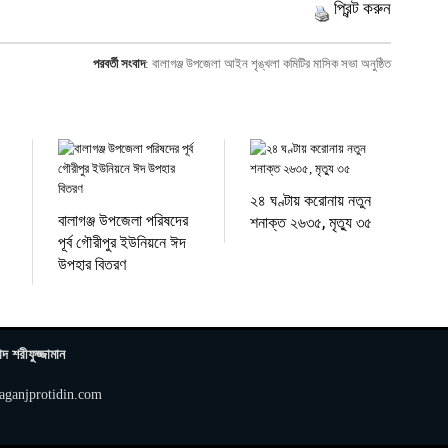
প্রিন্ট করুন
পরবর্তী সংবাদ
:
বালাগঞ্জ উপজেলা আইন শৃঙ্খলা কমিটির মাসিক সভা অনুষ্ঠিত
২৪ ঘণ্টায় করোনায় নতুন
বালাগঞ্জ উপজেলা পরিষদের
শনাক্ত ২৬৩৫, মৃত্যু ৩৫
পূর্ব গৌরীপুর ইউনিয়নে ঈদ
উপহার বিতরণ
াদ শরীফুজ্জামান
aganjprotidin.com