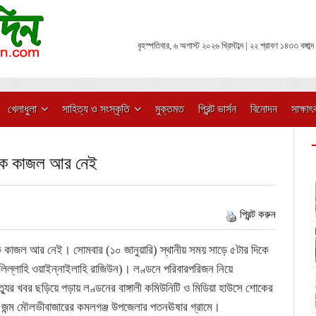
বৃহস্পতিবার, ৬ অগাস্ট ২০২৬ খ্রিস্টাব্দ | ২২ শ্রাবণ ১৪৩৩ বঙ্গাব্দ
খেলাধুলা
সাহিত্য ও সংস্কৃতি
মুক্তমত
প্রিন্ট ভার্সন
বিনোদন
সাক্ষাৎ
সহাক কাজল আর নেই
প্রিন্ট করুন
সহাক কাজল আর নেই। সোমবার (১০ জানুয়ারি) স্থানীয় সময় সাড়ে ৫টার দিকে
ালিল্লাহি ওয়াইন্নাইলাহি রাজিউন)। লণ্ডনে পরিবারপরিজন নিয়ে
ত্যুর খবর ছড়িয়ে পড়ায় লণ্ডনের বাঙ্গালী কমিউনিটি ও মিডিয়া হাউসে শোকের
ার জন্ম মৌলভীবাজারের কমলগঞ্জ উপজেলার পতনঊষার গ্রামে।