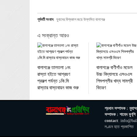
পূর্ববর্তী সংবাদ
:
যুবাদের বিশ্বকাপ জয়ে উল্লসিত বালাগঞ্জ
এ সংক্রান্ত আরও
বালাগঞ্জে তালতলা ১নং
বালাগঞ্জে বাণীগাঁও মডেল
রাস্তা হইতে আশ্রয়ণ
উচ্চ বিদ্যালয়ে এসওএস
প্রকল্প পর্যন্ত ১কি.মি
শিশুপল্লীর খাদ্য সামগ্রী
রাস্তার বাস্তবায়ন কাজ শুরু
বিতরণ
প্রধান সম্পাদক : মুহাম্ম
সম্পাদক : শাহেদ মুণ্‌শি
contact
: info@bal
লণ্ডন হতে প্রকাশিত