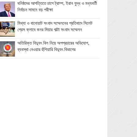
ঘনিষ্ঠদের আপত্তিতে চাপে ট্রাম্প, ইরান যুদ্ধ ও মধ্যবর্তী
নির্বাচন সামনে বড় পরীক্ষা
মিথ্যা ও বানোয়াট সংবাদ সম্মেলনের প্রতিবাদে সিলেট
প্রেস ক্লাবে কনর মিয়ার পাল্টা সংবাদ সম্মেলন
অতিরিক্ত বিদ্যুৎ বিল নিয়ে অপপ্রচারের অভিযোগ,
ব্যবস্থা নেওয়ার হুঁশিয়ারি বিদ্যুৎ বিভাগের
ওমানে মিলবে ১৪ দিনের ফ্রি পর্যটন ভিসা
ইরানে নতুন হামলা স্থগিত ট্রাম্পের, দ্রুত চুক্তির ইঙ্গিত
বালাগঞ্জে শিশু-কিশোরদের মসজিদমুখী করতে ব্যতিক্রমী
উদ্যোগ, ৩৩ জনকে পুরস্কার প্রদান
এনআইডি সংশোধন সহজ করতে চার সদস্যের কমিটি
গঠন ইসির