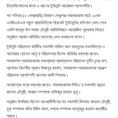
চিত্তবিনোদনের জন্য এ ধরণের টুর্নামেন্ট আয়োজন প্রশংসনীয়।
গত শনিবার (৮ ফেব্রুয়ারি) বিকালে ফেঞ্চুগঞ্জ সারকারখানা মাঠে ১৩তম
এনজিএফএফ স্কুল ব্যাচভিত্তিক ক্রিকেট টুর্নামেন্টের ফাইনাল খেলা শেষে
এমপি মাহমুদ উস সামাদ চৌধুরী প্যাভিলিয়ানে আয়োজিত পুরস্কার বিতরণ
অনুষ্ঠানে প্রধান অতিথির বক্তব্যে এসব কথাগুলো বলেন।
টুর্নামেন্ট পরিচালনা কমিটির সভাপতি সাকিল আল মাহমুদের সভাপতিত্বে ও
আনোয়ার হোসেন আনু’র পরিচালনায় বিশেষ অতিথির বক্তব্য রাখেন-
শাহজালাল সারকারখানার ভারপ্রাপ্ত ব্যবস্থাপনা পরিচালক সুনীল চন্দ্র দাশ,
প্রশাসন বিভাগীয় প্রধান মিজানুর রহমান, শাহজালাল সারকারখানার প্রকল্প
পরিচালক প্রকৌশলী আনসার আলী শিকদার।
অন্যান্যের মধ্যে বক্তব্য রাখেন- সারকারখানার সিবিএ’র সভাপতি আব্দুল
মালেক চৌধুরী, সাধারণ সম্পাদক হাফিজুর রহমান ভুলু।
অনুষ্ঠান উপস্থিত ছিলেন আওয়ামীলীগের সহ সভাপতি মিসবাহ আহমদ চৌধুরী,
যুগ্ম সম্পাদক মহিব উদ্দিন বাদল, দপ্তর সম্পাদক মাহফুজুর রহমান জাহাঙ্গীর-
প্রমুখ।