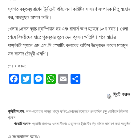
স্বাগত বক্তব্য রাখেন টুর্নামেন্ট পরিচালনা কমিটির সাধারণ সম্পাদক নিতু মহোন
কর, মাহমুদুল হাসান অভি।
খেলায় ১৪তম ব্যাচ চ্যাম্পিয়ান হয় এবং রানার্স আপ হয়েছে ১০ম ব্যাচ। খেলা
শেষে বিজয়ীদের হাতে পুরস্কার তুলে দেন প্রধান অতিথি। পরে মাঠের
পার্শ্ববর্তী স্থানে এম.এস.সি স্পোর্টিং ক্লাবের অফিস উদ্বোধন করেন মাহমুদ
উস সামাদ চৌধুরী এমপি।
শেয়ার করুন:
Facebook
Twitter
Messenger
WhatsApp
Email
Share
প্রিন্ট করুন
পূর্ববর্তী সংবাদ
:
আল-মনোয়ার আঙ্গুরা খাতুন ফাউণ্ডেশনের উদ্যোগে ৪শতাধিক চক্ষু রোগীকে চিকিৎসা
প্রদান
পরবর্তী সংবাদ
:
প্রবাসী বালাগঞ্জ-ওসমানীনগর এডুকেশন ট্রাস্টের দ্বি-বার্ষিক সাধারণ সভা অনুষ্ঠিত
এ সংক্রান্ত আরও