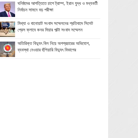
ঘনিষ্ঠদের আপত্তিতে চাপে ট্রাম্প, ইরান যুদ্ধ ও মধ্যবর্তী
নির্বাচন সামনে বড় পরীক্ষা
মিথ্যা ও বানোয়াট সংবাদ সম্মেলনের প্রতিবাদে সিলেট
প্রেস ক্লাবে কনর মিয়ার পাল্টা সংবাদ সম্মেলন
অতিরিক্ত বিদ্যুৎ বিল নিয়ে অপপ্রচারের অভিযোগ,
ব্যবস্থা নেওয়ার হুঁশিয়ারি বিদ্যুৎ বিভাগের
ওমানে মিলবে ১৪ দিনের ফ্রি পর্যটন ভিসা
ইরানে নতুন হামলা স্থগিত ট্রাম্পের, দ্রুত চুক্তির ইঙ্গিত
বালাগঞ্জে শিশু-কিশোরদের মসজিদমুখী করতে ব্যতিক্রমী
উদ্যোগ, ৩৩ জনকে পুরস্কার প্রদান
এনআইডি সংশোধন সহজ করতে চার সদস্যের কমিটি
গঠন ইসির