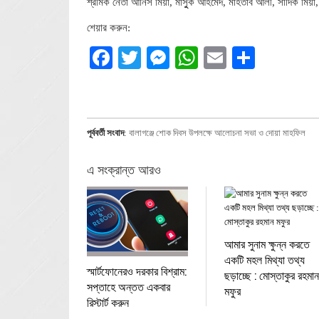
শ্রমিক নেতা আনিস মিয়া, মাসুুক আহমেদ, মাহতাব আলী, সাদিক মিয়া, 
শেয়ার করুন:
Facebook
Twitter
Messenger
WhatsApp
Email
Share
পূর্ববর্তী সংবাদ
:
বালাগঞ্জে শোক দিবস উপলক্ষে আলোচনা সভা ও দোয়া মাহফিল
এ সংক্রান্ত আরও
আমার সুনাম ক্ষুন্ন করতে
একটি মহল মিথ্যা তথ্য
স্মার্টফোনেরও দরকার বিশ্রাম:
ছড়াচ্ছে : মোস্তাকুর রহমান
সপ্তাহে অন্তত একবার
মফুর
রিস্টার্ট করুন