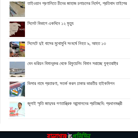
তাইওয়ান প্রণালিতে চীনের জাহাজ চলাচলের নির্দেশ, প্রতিবাদ তাইপের
সিলেট বিভাগে একদিনে ১২ মৃত্যু
সিলেটে দুই বাসের মুখোমুখি সংঘর্ষে নিহত ৯, আহত ১৩
বেন গুরিয়ন বিমানবন্দর থেকে রিফুয়েলিং বিমান সরাচ্ছে যুক্তরাষ্ট্র
ভিসার নামে প্রতারণা, সতর্ক করল ঢাকার ভারতীয় হাইকমিশন
জুলাই স্মৃতি জাদুঘর গণতান্ত্রিক আন্দোলনের প্রতিচ্ছবি: প্রধানমন্ত্রী
ঘনিষ্ঠদের আপত্তিতে চাপে ট্রাম্প, ইরান যুদ্ধ ও মধ্যবর্তী নির্বাচন সামনে
বড় পরীক্ষা