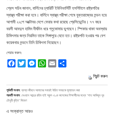
প্রেস সচিব জানান, বার্লিনের চ্যারিটি ইউনিভার্সিটি হসপিটালে রাষ্ট্রপতির
স্বাস্থ্য পরীক্ষা করা হবে। বার্লিনে স্বাস্থ্য পরীক্ষা শেষে যুক্তরাজ্যের লন্ডন হয়ে
আগামী ২২শে অক্টোবর দেশে ফেরার কথা রয়েছে প্রেসিডেন্টের। ৭৭ বছর
বয়সী আবদুল হামিদ দীর্ঘদিন ধরে গ্লুকোমায় ভুগছেন। স্পিকার থাকা অবস্থায়
চিকিৎসার জন্য নিয়মিত তাকে সিঙ্গাপুরে যেতে হত। রাষ্ট্রপতি হওয়ার পর বেশ
কয়েকবার লন্ডনে তিনি চিকিৎসা নিয়েছেন।
শেয়ার করুন:
Facebook
Twitter
Messenger
WhatsApp
Email
Share
প্রিন্ট করুন
পূর্ববর্তী সংবাদ
:
ব্যস্ত জীবনে আমাদের সবারই উচিত সময়কে মূল্যায়ন করা
পরবর্তী সংবাদ
:
দেওয়ান আব্দুর রহিম হাই স্কুল এণ্ড কলেজের শিক্ষার্থীদের মধ্যে ‘শাহ আকিবুন নূর
চৌধুরী বৃত্তি’ বিতরণ
এ সংক্রান্ত আরও