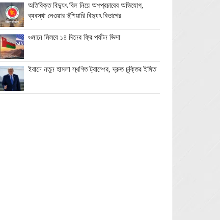
অতিরিক্ত বিদ্যুৎ বিল নিয়ে অপপ্রচারের অভিযোগ,
ব্যবস্থা নেওয়ার হুঁশিয়ারি বিদ্যুৎ বিভাগের
ওমানে মিলবে ১৪ দিনের ফ্রি পর্যটন ভিসা
ইরানে নতুন হামলা স্থগিত ট্রাম্পের, দ্রুত চুক্তির ইঙ্গিত
বালাগঞ্জে শিশু-কিশোরদের মসজিদমুখী করতে ব্যতিক্রমী
উদ্যোগ, ৩৩ জনকে পুরস্কার প্রদান
এনআইডি সংশোধন সহজ করতে চার সদস্যের কমিটি
গঠন ইসির
তারেক রহমানের নেতৃত্বে যুক্তরাষ্ট্রের পূর্ণ আস্থা:
সার্জিও গর
বালাগঞ্জে দুর্নীতি বিরোধী বিতর্কে ডিএন উচ্চ বিদ্যালয়
চ্যাম্পিয়ন