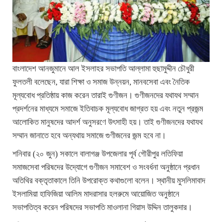
বাংলাদেশ আনজুমানে আল ইসলাহর সভাপতি আল্লামা হুছামুদ্দীন চৌধুরী
ফুলতলী বলেছেন, যারা শিক্ষা ও সমাজ উন্নয়ন, মানবসেবা এবং নৈতিক
মূল্যবোধ প্রতিষ্ঠায় কাজ করেন তারাই গুণীজন। গুণীজনদের যথাযথ সম্মান
প্রদর্শনের মাধ্যমে সমাজে ইতিবাচক মূল্যবোধ জাগ্রত হয় এবং নতুন প্রজন্ম
আলোকিত মানুষদের আদর্শ অনুসরণে উৎসাহী হয়। তাই গুণীজনদের যথাযথ
সম্মান জানাতে হবে অন্যথায় সমাজে গুণীজনের জন্ম হবে না।
শনিবার (২০ জুন) সকালে বালাগঞ্জ উপজেলার পূর্ব গৌরীপুর লতিফিয়া
সমাজসেবা পরিষদের উদ্যোগে গুণীজন সমাবেশ ও সংবর্ধনা অনুষ্ঠানে প্রধান
অতিথির বক্তৃতাকালে তিনি উপরোক্ত কথাগুলো বলেন। স্থানীয় মুসলিমাবাদ
ইসলামিয়া হাফিজিয়া আলিম মাদরাসার হলরুমে আয়োজিত অনুষ্ঠানে
সভাপতিত্ব করেন পরিষদের সভাপতি মাওলানা গিয়াস উদ্দিন তালুকদার।