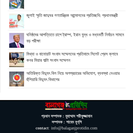
জুলাই স্মৃতি জাদুঘর গণতান্ত্রিক আন্দোলনের প্রতিচ্ছবি: প্রধানমন্ত্রী
ঘনিষ্ঠদের আপত্তিতে চাপে ট্রাম্প, ইরান যুদ্ধ ও মধ্যবর্তী নির্বাচন সামনে
বড় পরীক্ষা
মিথ্যা ও বানোয়াট সংবাদ সম্মেলনের প্রতিবাদে সিলেট প্রেস ক্লাবে
কনর মিয়ার পাল্টা সংবাদ সম্মেলন
অতিরিক্ত বিদ্যুৎ বিল নিয়ে অপপ্রচারের অভিযোগ, ব্যবস্থা নেওয়ার
হুঁশিয়ারি বিদ্যুৎ বিভাগের
ওমানে মিলবে ১৪ দিনের ফ্রি পর্যটন ভিসা
ইরানে নতুন হামলা স্থগিত ট্রাম্পের, দ্রুত চুক্তির ইঙ্গিত
প্রধান সম্পাদক : মুহাম্মাদ শরীফুজ্জামান
সম্পাদক : শাহেদ মুণ্‌শি
contact
: info@balaganjprotidin.com
বালাগঞ্জে শিশু-কিশোরদের মসজিদমুখী করতে ব্যতিক্রমী উদ্যোগ, ৩৩