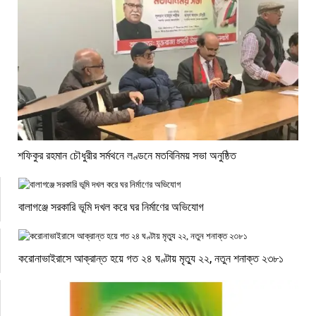
শফিকুর রহমান চৌধুরীর সর্মথনে লণ্ডনে মতবিনিময় সভা অনুষ্ঠিত
বালাগঞ্জে সরকারি ভূমি দখল করে ঘর নির্মাণের অভিযোগ
করোনাভাইরাসে আক্রান্ত হয়ে গত ২৪ ঘণ্টায় মৃত্যু ২২, নতুন শনাক্ত ২৩৮১