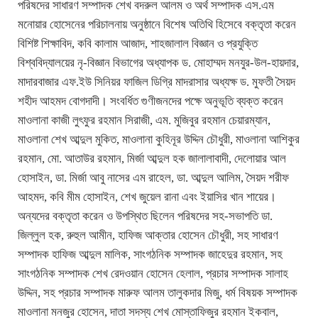
পরিষদের সাধারণ সম্পাদক শেখ বদরুল আলম ও অর্থ সম্পাদক এস.এম
মনোয়ার হোসেনের পরিচালনায় অনুষ্ঠানে বিশেষ অতিথি হিসেবে বক্তৃতা করেন
বিশিষ্ট শিক্ষাবিদ, কবি কালাম আজাদ, শাহজালাল বিজ্ঞান ও প্রযুক্তি
বিশ্ববিদ্যালয়ের নৃ-বিজ্ঞান বিভাগের অধ্যাপক ড. মোহাম্মদ মনযুর-উল-হায়দার,
মাদারবাজার এফ.ইউ সিনিয়র ফাজিল ডিগ্রি মাদরাসার অধ্যক্ষ ড. মুফতী সৈয়দ
শহীদ আহমদ বোগদাদী। সংবর্ধিত গুণীজনদের পক্ষে অনুভূতি ব্যক্ত করেন
মাওলানা কাজী লুৎফুর রহমান সিরাজী, এম. মুজিবুর রহমান চেয়ারম্যান,
মাওলানা শেখ আব্দুল মুকিত, মাওলানা কুহিনূর উদ্দিন চৌধুরী, মাওলানা আশিকুর
রহমান, মো. আতাউর রহমান, মির্জা আব্দুল হক জালালাবাদী, দেলোয়ার আল
হোসাইন, ডা. মির্জা আবু নাসের এম রাহেল, ডা. আব্দুল আলিম, সৈয়দ শরীফ
আহমদ, কবি মীম হোসাইন, শেখ জুয়েল রানা এবং ইয়াসির খান শায়ের।
অন্যদের বক্তৃতা করেন ও উপস্থিত ছিলেন পরিষদের সহ-সভাপতি ডা.
জিল্লুল হক, রুহুল আমীন, হাফিজ আক্তার হোসেন চৌধুরী, সহ সাধারণ
সম্পাদক হাফিজ আব্দুল মালিক, সাংগঠনিক সম্পাদক জাহেদুর রহমান, সহ
সাংগঠনিক সম্পাদক শেখ রেদওয়ান হোসেন হেলাল, প্রচার সম্পাদক সালাহ
উদ্দিন, সহ প্রচার সম্পাদক মারুফ আলম তালুকদার মিজু, ধর্ম বিষয়ক সম্পাদক
মাওলানা মনজুর হোসেন, দাতা সদস্য শেখ মোস্তাফিজুর রহমান ইকবাল,