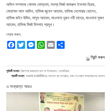
অফিস সম্পাদক গোলাম মোস্তফা, সদস্য মির্জা কামরুল ইসলাম হিরক,
মোহাম্মদ আল আমিন, হাফিজ জুবেল আহমদ, হাফিজ দেলোয়ার হোসেন,
হাফিজ জইন উদ্দিন, মাসুম আহমদ, মাওলানা নূরুন নবী তাহের, মাওলানা সুজন
আহমদ, হাফিজ মির্জা মিসবাহ প্রমুখ।
শেয়ার করুন:
Facebook
Twitter
Messenger
WhatsApp
Email
Share
প্রিন্ট করুন
পূর্ববর্তী সংবাদ
:
ট্রাম্পের কথামতো চলে না ইসরায়েল: নেতানিয়াহু
পরবর্তী সংবাদ
:
সরকারি চাকরিজীবীদের পেনশনে বড় সংস্কার, নবম পে-স্কেল বাস্তবায়নের ঘোষণা
এ সংক্রান্ত আরও