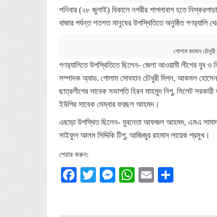
শনিবার (২৮ জুলাই) বিকালে নগরীর শাপলাবাগ হতে নিস্করপাড়া, ব
বাজার পর্যন্ত শতশত মানুষের উপস্থিতিতে অনুষ্ঠিত গণর‍্যালি
গোলাম রহমান চৌধুরী র
গণর‍্যালিতে উপস্থিতিতে ছিলেন- জেলা আওয়ামী লীগের যুব ও 
সম্পাদক অ্যাড. গোলাম সোবহান চৌধুরী দিপন, আকমল হোসেন, ম
ছাত্রলীগের সাবেক সভাপতি হিরন মাহমুদ নিপু, সিলেট সরকারী
ইউপির সাবেক মেম্বার ফয়ছল আহমদ।
এছাড়া উপস্থিত ছিলেন- যুবনেতা আফজল আহমদ, এমএ সামাদ,
সাইফুল আলম সিদ্দিকি টিপু, আজিজুর রহমান লায়েক প্রমুখ।
শেয়ার করুন:
Facebook
Twitter
Messenger
WhatsApp
Email
Share