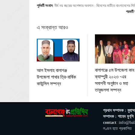
পূর্ববর্তী সংবাদ
:
দীর্ঘ নয় বছরের অপেক্ষার অবসান : বিদেশের মাটিতে বাংলাদেশের স
পরবর্তী
এ সংক্রান্ত আরও
বালাগঞ্জে ৫ম উপজেলা কাব
আল ইসলাহ বালাগঞ্জ
ক্যাম্পুরী ২০২৩ -এর
উপজেলা শাখার ত্রি-বার্ষিক
সমাপনী অনুষ্ঠান ও মহা
কাউন্সিল সম্পন্ন
তাবুজলসা সম্পন্ন
প্রধান সম্পাদক : মুহাম্ম
সম্পাদক : শাহেদ মুণ্‌শি
contact
: info@bal
লণ্ডন হতে প্রকাশিত