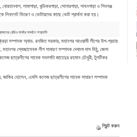
োরহানবাগ, লামাপাড়া, খন্ডিকরপাড়া, সোনারপাড়া, সাবনপাড়া ও শিবগঞ্জ
 থেকে লিফলেট বিতরণ ও ভোটারদের কাছে ভোট প্রার্থনা করা হয়।
াজনের রেডিও মার্কার সমর্থনে গণর‍্যালি
ক্রিড়া সম্পাদক অ্যাড. রনজিত সরকার, মহানগর আওয়ামী লীগের উপ-প্রচার
হানগর স্বেচ্ছাসেবক লীগ সাধারণ সম্পাদক দেবাংশু দাস মিঠু, জেলা
 কলেজ ছাত্রলীগের সাবেক সভাপতি জাহেদুর রহমান চৌধুরী, টুলটিকর
 জাকির হোসেন, এমসি কলেজ ছাত্রলীগের সাবেক সাধারণ সম্পাদক
প্রিন্ট করুন