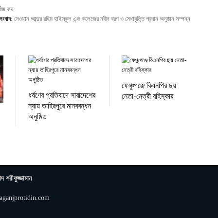
িরিজ জয়
 সংবাদ
:
দেওয়ান আব্দুর রহিম হাইস্কুল এন্ড কলেজের নবীন বরণ ও মেধাবৃত্তি প্রদান অনুষ্ঠান সম্পন্ন
ফেঞ্চুগঞ্জে বিএনপির ছয়
ধর্ষণের প্রতিবাদে সারাদেশের
নেতা-নেত্রী বহিস্কার
ন্যায় তাহিরপুরে মানববন্ধন
অনুষ্ঠিত
াদ শরীফুজ্জামান
aganjprotidin.com