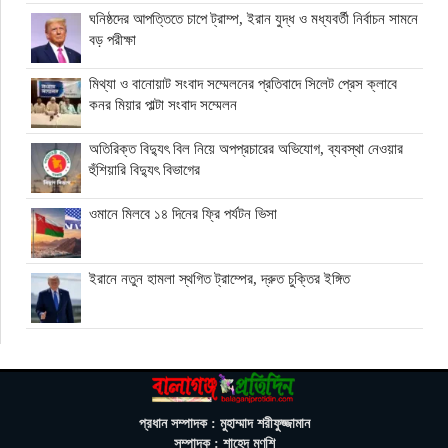
ঘনিষ্ঠদের আপত্তিতে চাপে ট্রাম্প, ইরান যুদ্ধ ও মধ্যবর্তী নির্বাচন সামনে
বড় পরীক্ষা
মিথ্যা ও বানোয়াট সংবাদ সম্মেলনের প্রতিবাদে সিলেট প্রেস ক্লাবে
কনর মিয়ার পাল্টা সংবাদ সম্মেলন
অতিরিক্ত বিদ্যুৎ বিল নিয়ে অপপ্রচারের অভিযোগ, ব্যবস্থা নেওয়ার
হুঁশিয়ারি বিদ্যুৎ বিভাগের
ওমানে মিলবে ১৪ দিনের ফ্রি পর্যটন ভিসা
ইরানে নতুন হামলা স্থগিত ট্রাম্পের, দ্রুত চুক্তির ইঙ্গিত
বালাগঞ্জে শিশু-কিশোরদের মসজিদমুখী করতে ব্যতিক্রমী উদ্যোগ, ৩৩
জনকে পুরস্কার প্রদান
এনআইডি সংশোধন সহজ করতে চার সদস্যের কমিটি গঠন ইসির
প্রধান সম্পাদক : মুহাম্মাদ শরীফুজ্জামান
সম্পাদক : শাহেদ মুণ্‌শি