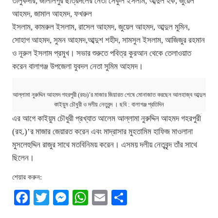
তালুকদার, জালালপুর ছাত্রদলের নেতা সেকুল ইসলাম, আব্দুল হক, জুয়েল
আহমদ, জামাল আহমদ, ফখরুল
ইসলাম, কামরুল ইসলাম, রাসেল আহমদ, জুয়েল আহমদ, আব্দুল মুমিন,
সোহাগ আহমদ, সুমন আহমদ,আব্দুশ শহীদ, সামসুল ইসলাম, আজিজুর রহমান
ও নূরুল ইসলাম প্রমুখ। সভার শুরুতে পবিত্র কুরআন থেকে তেলাওয়াত
করেন বালাগঞ্জ উপজেলা যুবদল নেতা সুমিম আহমদ।
আল্লামা নুরুদ্দিন আহমদ গহরপুরী (রহঃ)’র মাজার জিয়ারত শেষে মোনাজাত করছেন আলহাজ্ব আব্দুল
কাইয়ুম চৌধুরী ও দলীয় নেতৃবৃন্দ । ছবি : বালাগঞ্জ প্রতিদিন
এর আগে কাইয়ুম চৌধুরী প্রখ্যাত আলেম আল্লামা নুরুদ্দিন আহমদ গহরপুরী
(রহ.)’র মাজার জেয়ারত করেন এবং মাদ্রাসার মুহতামিম হাফিজ মাওলানা
মুসলেহুদ্দিন রাজুর সাথে মতবিনিময় করেন। এসময় দলীয় নেতৃবৃন্দ তাঁর সাথে
ছিলেন।
শেয়ার করুন:
Facebook
Twitter
Messenger
WhatsApp
Email
Share