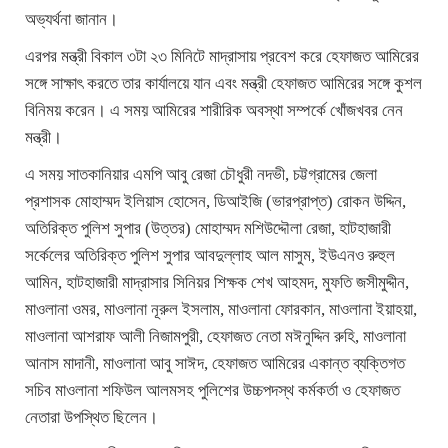
অভ্যর্থনা জানান।
এরপর মন্ত্রী বিকাল ৩টা ২৩ মিনিটে মাদ্রাসায় প্রবেশ করে হেফাজত আমিরের
সঙ্গে সাক্ষাৎ করতে তার কার্যালয়ে যান এবং মন্ত্রী হেফাজত আমিরের সঙ্গে কুশল
বিনিময় করেন। এ সময় আমিরের শারীরিক অবস্থা সম্পর্কে খোঁজখবর নেন
মন্ত্রী।
এ সময় সাতকানিয়ার এমপি আবু রেজা চৌধুরী নদভী, চট্টগ্রামের জেলা
প্রশাসক মোহাম্মদ ইলিয়াস হোসেন, ডিআইজি (ভারপ্রাপ্ত) রোকন উদ্দিন,
অতিরিক্ত পুলিশ সুপার (উত্তর) মোহাম্মদ মশিউদ্দৌলা রেজা, হাটহাজারী
সর্কেলের অতিরিক্ত পুলিশ সুপার আবদুল্লাহ আল মাসুম, ইউএনও রুহুল
আমিন, হাটহাজারী মাদ্রাসার সিনিয়র শিক্ষক শেখ আহমদ, মুফতি জসীমুদ্দীন,
মাওলানা ওমর, মাওলানা নূরুল ইসলাম, মাওলানা ফোরকান, মাওলানা ইয়াহয়া,
মাওলানা আশরাফ আলী নিজামপুরী, হেফাজত নেতা মঈনুদ্দিন রুহি, মাওলানা
আনাস মাদানী, মাওলানা আবু সাঈদ, হেফাজত আমিরের একান্ত ব্যক্তিগত
সচিব মাওলানা শফিউল আলমসহ পুলিশের উচ্চপদস্থ কর্মকর্তা ও হেফাজত
নেতারা উপস্থিত ছিলেন।