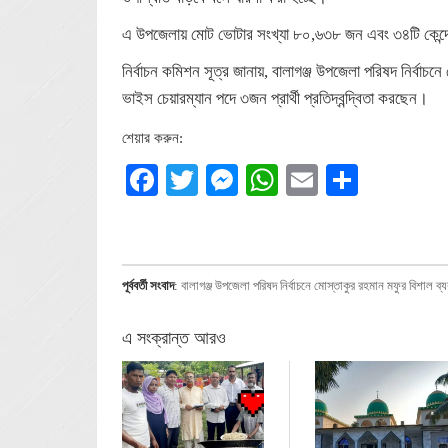
এ উপজেলায় মোট ভোটার সংখ্যা ৮০,৬৩৮ জন এবং ৩৪টি কেন্দ্র
নির্বাচন কমিশন সূত্র জানায়, বালাগঞ্জ উপজেলা পরিষদ নির্বাচ
ভাইস চেয়ারম্যান পদে ৩জন প্রার্থী প্রতিদ্বন্দ্বিতা করছেন।
শেয়ার করুন:
Facebook
Twitter
Messenger
WhatsApp
Email
Share
পূর্ববর্তী সংবাদ
:
বালাগঞ্জ উপজেলা পরিষদ নির্বাচনে মোস্তাকুর রহমান মফুর বিশাল ব্
এ সংক্রান্ত আরও