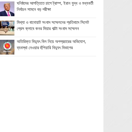
ঘনিষ্ঠদের আপত্তিতে চাপে ট্রাম্প, ইরান যুদ্ধ ও মধ্যবর্তী
নির্বাচন সামনে বড় পরীক্ষা
মিথ্যা ও বানোয়াট সংবাদ সম্মেলনের প্রতিবাদে সিলেট
প্রেস ক্লাবে কনর মিয়ার পাল্টা সংবাদ সম্মেলন
অতিরিক্ত বিদ্যুৎ বিল নিয়ে অপপ্রচারের অভিযোগ,
ব্যবস্থা নেওয়ার হুঁশিয়ারি বিদ্যুৎ বিভাগের
ওমানে মিলবে ১৪ দিনের ফ্রি পর্যটন ভিসা
ইরানে নতুন হামলা স্থগিত ট্রাম্পের, দ্রুত চুক্তির ইঙ্গিত
বালাগঞ্জে শিশু-কিশোরদের মসজিদমুখী করতে ব্যতিক্রমী
উদ্যোগ, ৩৩ জনকে পুরস্কার প্রদান
এনআইডি সংশোধন সহজ করতে চার সদস্যের কমিটি
গঠন ইসির